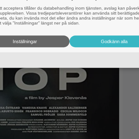
 acceptera tillåter du databehandling inom tjänsten, avslag kan påver
pplevelsen. Vissa tredjepartsleverantörer kan använda sitt berättigade
rbeta, du kan invända mot det eller ändra andra inställningar när som he
 välja "Inställningar" längst ner på sidan.
Inställningar
Godkänn alla