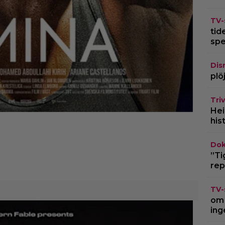
TV-
tid
spe
Dis
plö
Triv
Hei
his
Dok
”Ti
rep
TV-
om 
ing