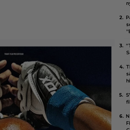
n
P
s
”
”
S
T
s
h
S
f
N
F