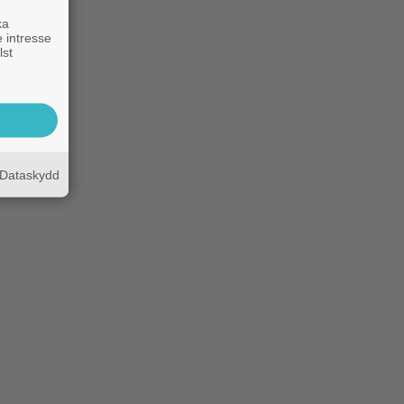
ka
 intresse
lst
Dataskydd