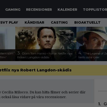
GAMING
RECENSIONER
KALENDER
TOPPLISTO
SVT PLAY
KÄNDISAR
CASTING
BIOAKTUELLT
3.
4.
illern som
Glöm Tom Hanks – här är Netflix nya
”The Legend of Ze
 film”
Robert Langdon-skådis
Neills sista roller
etflix nya Robert Langdon-skådis
av Cecilia Milocco. Du kan hitta filmer och serier där
 också läsa vidare på våra
recensioner
.
G