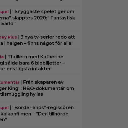
|
”Snyggaste spelet genom
spel
erna” släpptes 2020: ”Fantastisk
lvärld”
|
3 nya tv-serier redo att
ney Plus
ja i helgen – finns något för alla!
|
Thrillern med Katherine
ia
gl sålde bara 6 biobiljetter –
toriens lägsta intäkter
|
Från skaparen av
umentär
ger King”: HBO-dokumentär om
tilsmuggling hyllas
|
”Borderlands”-regissören
spel
kalkonfilmen – ”Den tillhörde
en”