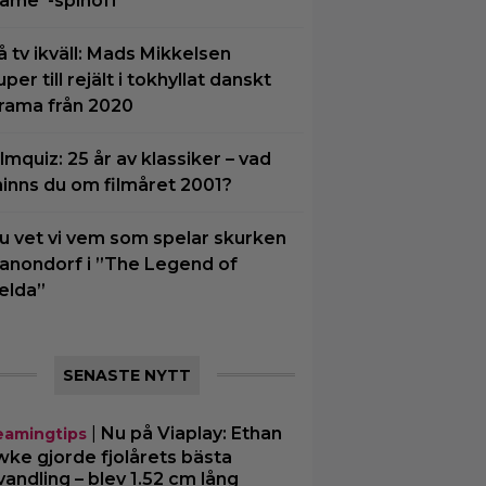
ame”-spinoff
å tv ikväll: Mads Mikkelsen
uper till rejält i tokhyllat danskt
rama från 2020
ilmquiz: 25 år av klassiker – vad
inns du om filmåret 2001?
u vet vi vem som spelar skurken
anondorf i ”The Legend of
elda”
SENASTE NYTT
|
Nu på Viaplay: Ethan
eamingtips
ke gjorde fjolårets bästa
vandling – blev 1.52 cm lång