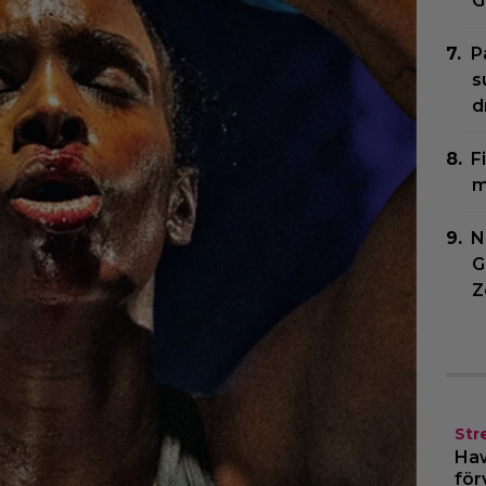
G
P
s
d
F
m
N
G
Z
Str
Haw
för