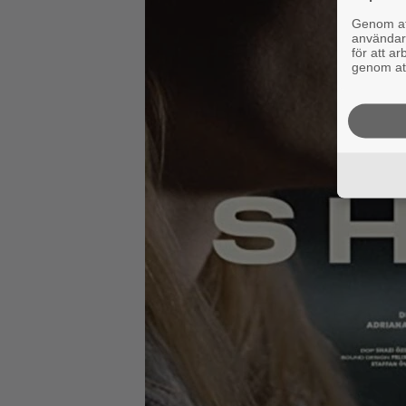
Genom att
användaru
för att a
genom att