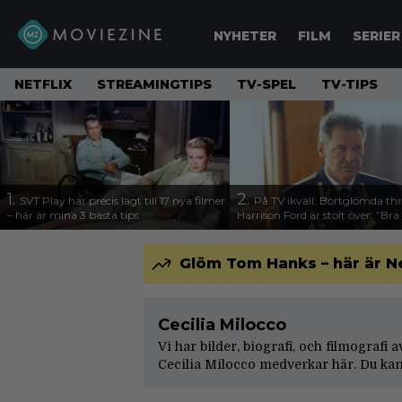
NYHETER
FILM
SERIER
NETFLIX
STREAMINGTIPS
TV-SPEL
TV-TIPS
1.
2.
SVT Play har precis lagt till 17 nya filmer
På TV ikväll: Bortglömda thr
– här är mina 3 bästa tips
Harrison Ford är stolt över: ”Bra
Glöm Tom Hanks – här är N
Cecilia Milocco
Vi har bilder, biografi, och filmografi 
Cecilia Milocco medverkar här. Du kan