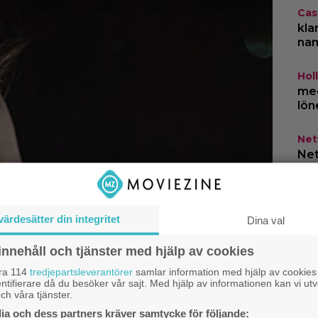
Cas
kla
na
Hol
med
lön
Netf
Net
HB
år 
do
värdesätter din integritet
Dina val
innehåll och tjänster med hjälp av cookies
åra 114
tredjepartsleverantörer
samlar information med hjälp av cookies
ntifierare då du besöker vår sajt. Med hjälp av informationen kan vi utv
ch våra tjänster.
a och dess partners kräver samtycke för följande: