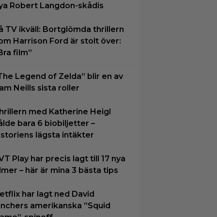
ya Robert Langdon-skådis
å TV ikväll: Bortglömda thrillern
om Harrison Ford är stolt över:
Bra film”
The Legend of Zelda” blir en av
am Neills sista roller
hrillern med Katherine Heigl
ålde bara 6 biobiljetter –
istoriens lägsta intäkter
VT Play har precis lagt till 17 nya
ilmer – här är mina 3 bästa tips
etflix har lagt ned David
inchers amerikanska ”Squid