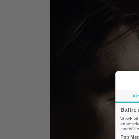
Vi 
Bättre 
Vi och v
enhetside
innehåll o
Pop Medi