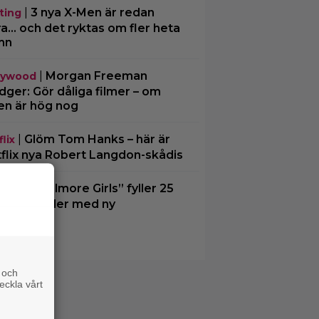
|
3 nya X-Men är redan
ting
ra… och det ryktas om fler heta
mn
|
Morgan Freeman
lywood
ger: Gör dåliga filmer – om
en är hög nog
|
Glöm Tom Hanks – här är
lix
flix nya Robert Langdon-skådis
|
”Gilmore Girls” fyller 25
O Max
– återvänder med ny
kumentär
 och
eckla vårt