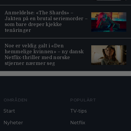
Anmeldelse: «The Shards» –
Jakten på en brutal seriemorder –
som bare dreper kjekke
tenåringer
Noe er veldig galt i «Den
hemmelige kvinnen» – ny dansk
Netflix-thriller med norske
stjerner nærmer seg
Moviezine footer navigation
OMRÅDEN
POPULÄRT
Start
TV-tips
Nyheter
Netflix