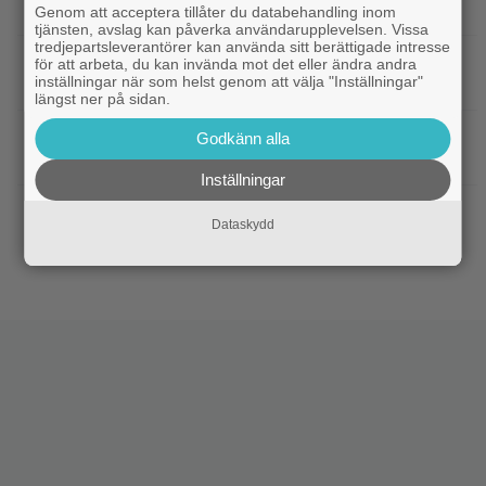
kan bli Nolans mest inkomstbringande film
Genom att acceptera tillåter du databehandling inom
tjänsten, avslag kan påverka användarupplevelsen. Vissa
tredjepartsleverantörer kan använda sitt berättigade intresse
|
Dwayne Johnson försvarar ”Vaiana”
Disney
för att arbeta, du kan invända mot det eller ändra andra
inställningar när som helst genom att välja "Inställningar"
efter sågningarna: ”Sånt händer”
längst ner på sidan.
|
Undvik på tv: 2019 kom en skrämmande
TV-tips
Godkänn alla
dålig film – som fick fyra värdelösa uppföljare
Inställningar
|
Inatt på tv: Dyr filmatisering av
Klassiker
Dataskydd
klassiker blev en jättesuccé – 97% på Rotten
Tomatoes