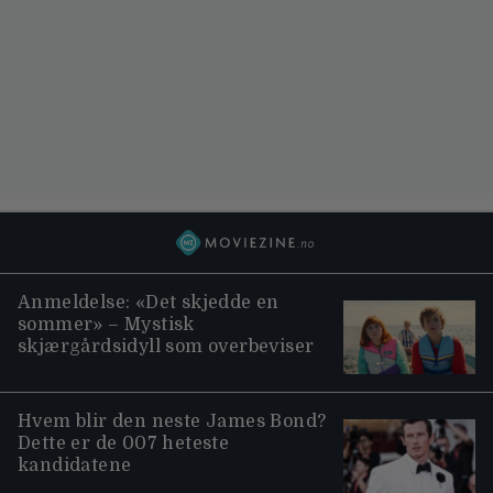
Anmeldelse: «Det skjedde en
sommer» – Mystisk
skjærgårdsidyll som overbeviser
Hvem blir den neste James Bond?
Dette er de 007 heteste
kandidatene