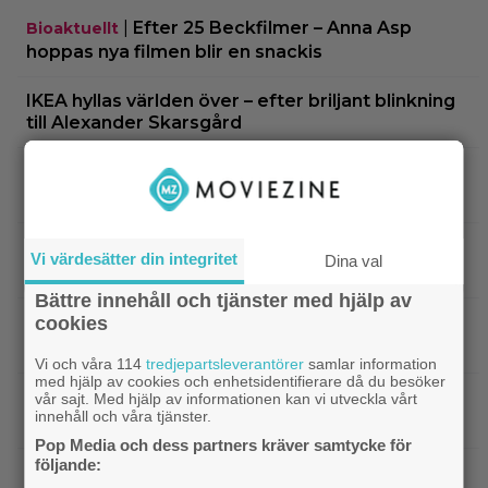
|
Efter 25 Beckfilmer – Anna Asp
Bioaktuellt
hoppas nya filmen blir en snackis
IKEA hyllas världen över – efter briljant blinkning
till Alexander Skarsgård
|
Bortglömd komedi från 1984 blev
Apple TV
Robin Williams favorit: ”Min bästa film”
|
Två nya skådisar redo att skapa
HBO Max
Vi värdesätter din integritet
Dina val
drama i ”Heated Rivalry” säsong 2
Bättre innehåll och tjänster med hjälp av
cookies
|
Netflix har stängt in en snubbe i en
Netflix
reklamskylt – PR-tricket som får LA att titta upp
Vi och våra 114
tredjepartsleverantörer
samlar information
med hjälp av cookies och enhetsidentifierare då du besöker
|
Hör Sveriges märkligaste skratt i
vår sajt. Med hjälp av informationen kan vi utveckla vårt
Dokumentär
innehåll och våra tjänster.
trailern till ”Bäst i världen”
Pop Media och dess partners kräver samtycke för
följande:
|
Ny milstolpe för ”The Odyssey” –
Bioaktuellt