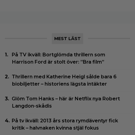
MEST LÄST
På TV ikväll: Bortglömda thrillern som
Harrison Ford är stolt över: ”Bra film”
Thrillern med Katherine Heigl sålde bara 6
biobiljetter – historiens lägsta intäkter
Glöm Tom Hanks – här är Netflix nya Robert
Langdon-skådis
På tv ikväll: 2013 års stora rymdäventyr fick
kritik – halvnaken kvinna stjäl fokus