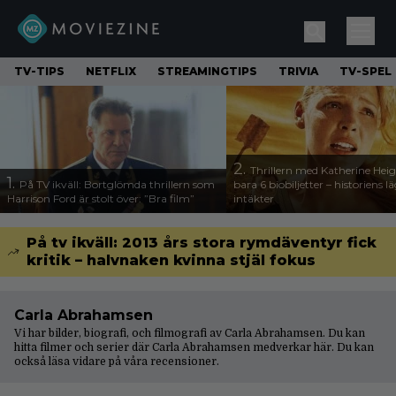
TV-TIPS
NETFLIX
STREAMINGTIPS
TRIVIA
TV-SPEL
2.
Thrillern med Katherine Heigl
1.
På TV ikväll: Bortglömda thrillern som
bara 6 biobiljetter – historiens l
Harrison Ford är stolt över: ”Bra film”
intäkter
På tv ikväll: 2013 års stora rymdäventyr fick
kritik – halvnaken kvinna stjäl fokus
Carla Abrahamsen
Vi har bilder, biografi, och filmografi av Carla Abrahamsen. Du kan
hitta filmer och serier där Carla Abrahamsen medverkar här. Du kan
också läsa vidare på våra
recensioner
.