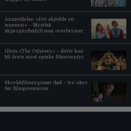
Anmeldelse: «Det skjedde en
sommer» – Mystisk
skjærgårdsidyll som overbeviser
Glem «The Odyssey» – dette kan
bli årets mest episke filmeventyr
Skrekkfilmregissør død – tre uker
før filmpremieren
Moviezine footer navigation