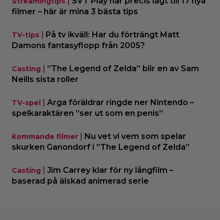
|
SVT Play har precis lagt till 17 nya
Streamingtips
filmer – här är mina 3 bästa tips
|
På tv ikväll: Har du förträngt Matt
TV-tips
Damons fantasyflopp från 2005?
|
”The Legend of Zelda” blir en av Sam
Casting
Neills sista roller
|
Arga föräldrar ringde ner Nintendo –
TV-spel
spelkaraktären ”ser ut som en penis”
|
Nu vet vi vem som spelar
Kommande filmer
skurken Ganondorf i ”The Legend of Zelda”
|
Jim Carrey klar för ny långfilm –
Casting
baserad på älskad animerad serie