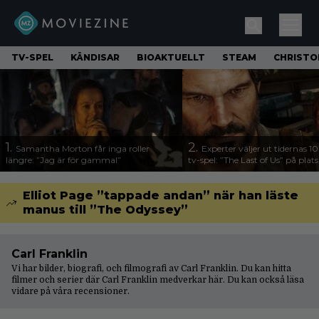
TV-SPEL
KÄNDISAR
BIOAKTUELLT
STEAM
CHRISTO
1.
2.
Samantha Morton får inga roller
Experter väljer ut tidernas 1
längre: ”Jag är för gammal”
tv-spel: ”The Last of Us” på plats
Elliot Page ”tappade andan” när han läste
manus till ”The Odyssey”
Carl Franklin
Vi har bilder, biografi, och filmografi av Carl Franklin. Du kan hitta
filmer och serier där Carl Franklin medverkar här. Du kan också läsa
vidare på våra
recensioner
.