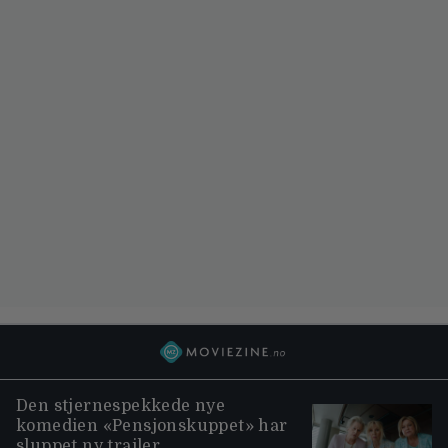
Den stjernespekkede nye
komedien «Pensjonskuppet» har
sluppet ny trailer