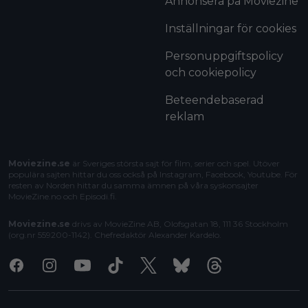
Annonsera på Moviezine
Inställningar för cookies
Personuppgiftspolicy
och cookiepolicy
Beteendebaserad
reklam
Moviezine.se
är Sveriges största sajt för film, serier och spel. Utöver
populära sajten hittar du oss också på Instagram, Facebook, Youtube. För
resten av Norden hittar du samma ämnen på våra syskonsajter
MovieZine.no
och
Episodi.fi
.
Moviezine.se
drivs av MovieZine AB, Olofsgatan 18, 111 36 Stockholm
(org.nr 559200-1142). Chefredaktör
Alexander Kardelo
.
Facebook
Instagram
Youtube
Tiktok
X
Bluesky
Threads