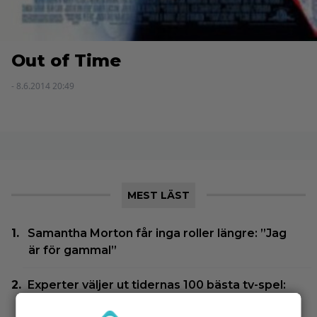
Out of Time
- 8.6.2014 20:49
MEST LÄST
Samantha Morton får inga roller längre: ”Jag
är för gammal”
Experter väljer ut tidernas 100 bästa tv-spel:
”The Last of Us” på plats 2