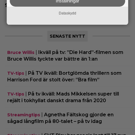
Inställningar
Jim Carrey klar för ny långfilm – baserad på
älskad animerad serie
Dataskydd
SENASTE NYTT
|
Ikväll på tv: ”Die Hard”-filmen som
Bruce Willis
Bruce Willis tyckte var bättre än 1:an
|
På TV ikväll: Bortglömda thrillern som
TV-tips
Harrison Ford är stolt över: ”Bra film”
|
På tv ikväll: Mads Mikkelsen super till
TV-tips
rejält i tokhyllat danskt drama från 2020
|
Agnetha Fältskog gjorde en
Streamingtips
sågad långfilm på 80-talet – på tv idag