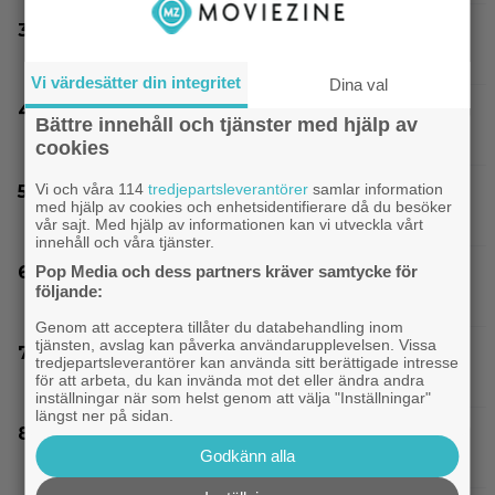
Elliot Page ”tappade andan” när han läste
manus till ”The Odyssey”
Vi värdesätter din integritet
Dina val
James Gunn fyller 60 år – enda filmen han
Bättre innehåll och tjänster med hjälp av
ångrar är pinsam kalkon från 2013
cookies
Vi och våra 114
tredjepartsleverantörer
samlar information
Joel Kinnaman vs Saddam Hussein i ny
med hjälp av cookies och enhetsidentifierare då du besöker
thrillerserie – se trailern här
vår sajt. Med hjälp av informationen kan vi utveckla vårt
innehåll och våra tjänster.
Pop Media och dess partners kräver samtycke för
”The Legend of Zelda” blir en av Sam Neills
följande:
sista roller
Genom att acceptera tillåter du databehandling inom
tjänsten, avslag kan påverka användarupplevelsen. Vissa
Nu vet vi vem som spelar skurken Ganondorf i
tredjepartsleverantörer kan använda sitt berättigade intresse
”The Legend of Zelda”
för att arbeta, du kan invända mot det eller ändra andra
inställningar när som helst genom att välja "Inställningar"
längst ner på sidan.
Tidernas 30 bästa superhjältefilmer listade –
Godkänn alla
”The Dark Knight” på plats 3