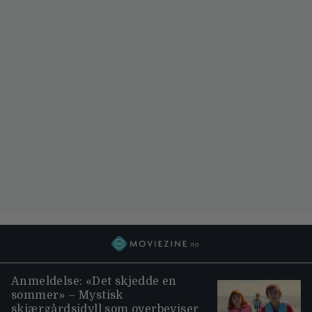
Anmeldelse: «Det skjedde en
sommer» – Mystisk
skjærgårdsidyll som overbeviser