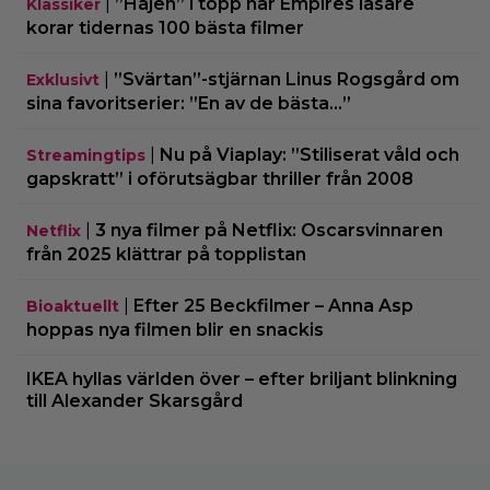
|
”Hajen” i topp när Empires läsare
Klassiker
korar tidernas 100 bästa filmer
|
”Svärtan”-stjärnan Linus Rogsgård om
Exklusivt
sina favoritserier: ”En av de bästa…”
|
Nu på Viaplay: ”Stiliserat våld och
Streamingtips
gapskratt” i oförutsägbar thriller från 2008
|
3 nya filmer på Netflix: Oscarsvinnaren
Netflix
från 2025 klättrar på topplistan
|
Efter 25 Beckfilmer – Anna Asp
Bioaktuellt
hoppas nya filmen blir en snackis
IKEA hyllas världen över – efter briljant blinkning
till Alexander Skarsgård