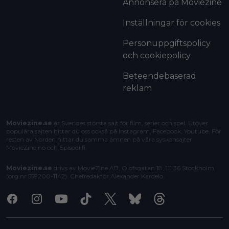
Annonsera på Moviezine
Inställningar för cookies
Personuppgiftspolicy
och cookiepolicy
Beteendebaserad
reklam
Moviezine.se
är Sveriges största sajt för film, serier och spel. Utöver
populära sajten hittar du oss också på Instagram, Facebook, Youtube. För
resten av Norden hittar du samma ämnen på våra syskonsajter
MovieZine.no
och
Episodi.fi
.
Moviezine.se
drivs av MovieZine AB, Olofsgatan 18, 111 36 Stockholm
(org.nr 559200-1142). Chefredaktör
Alexander Kardelo
.
Facebook
Instagram
Youtube
Tiktok
X
Bluesky
Threads