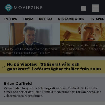
TV-TIPS
TRIVIA
NETFLIX
STREAMINGTIPS
TV-SPEL
2.
Thrillern med Katherine Heigl
1.
På TV ikväll: Bortglömda thrillern som
bara 6 biobiljetter – historiens l
Harrison Ford är stolt över: ”Bra film”
intäkter
Nu på Viaplay: ”Stiliserat våld och
gapskratt” i oförutsägbar thriller från 2008
Brian Duffield
Vi har bilder, biografi, och filmografi av Brian Duffield. Du kan hitta
filmer och serier där Brian Duffield medverkar här. Du kan också läsa
vidare på våra
recensioner
.