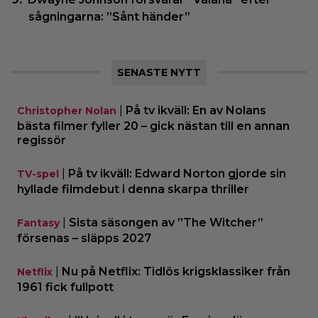
sågningarna: ”Sånt händer”
SENASTE NYTT
|
På tv ikväll: En av Nolans
Christopher Nolan
bästa filmer fyller 20 – gick nästan till en annan
regissör
|
På tv ikväll: Edward Norton gjorde sin
TV-spel
hyllade filmdebut i denna skarpa thriller
|
Sista säsongen av ”The Witcher”
Fantasy
försenas – släpps 2027
|
Nu på Netflix: Tidlös krigsklassiker från
Netflix
1961 fick fullpott