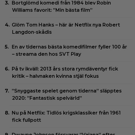
Bortglömd komedi från 1984 blev Robin
Williams favorit: ”Min bästa film”
Glöm Tom Hanks – här är Netflix nya Robert
Langdon-skådis
En av tidernas bästa komedifilmer fyller 100 år
– streama den hos SVT Play
På tv ikväll: 2013 års stora rymdäventyr fick
kritik – halvnaken kvinna stjäl fokus
”Snyggaste spelet genom tiderna” släpptes
2020: ”Fantastisk spelvärld”
Nu på Netflix: Tidlös krigsklassiker från 1961
fick fullpott
Dwayne Johnson försvarar ”Vaiana” efter