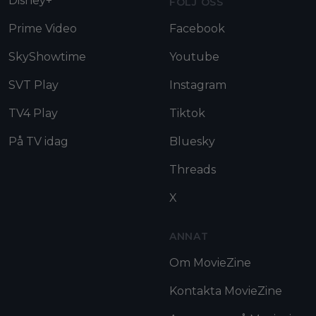
Disney+
FÖLJ OSS
Prime Video
Facebook
SkyShowtime
Youtube
SVT Play
Instagram
TV4 Play
Tiktok
På TV idag
Bluesky
Threads
X
ANNAT
Om MovieZine
Kontakta MovieZine