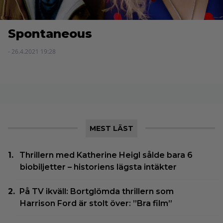
Spontaneous
- 26.4.2021 19:28
MEST LÄST
Thrillern med Katherine Heigl sålde bara 6
biobiljetter – historiens lägsta intäkter
På TV ikväll: Bortglömda thrillern som
Harrison Ford är stolt över: ”Bra film”