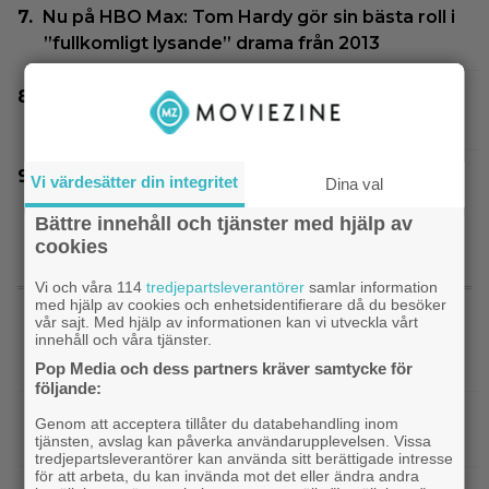
Nu på HBO Max: Tom Hardy gör sin bästa roll i
”fullkomligt lysande” drama från 2013
”The Simpsons” kan ta slut efter 40 säsonger
– tror skådespelaren bakom Bart
Bortglömd komedi från 1984 blev Robin
Vi värdesätter din integritet
Dina val
Williams favorit: ”Min bästa film”
Bättre innehåll och tjänster med hjälp av
cookies
Vi och våra 114
tredjepartsleverantörer
samlar information
SENASTE NYTT
med hjälp av cookies och enhetsidentifierare då du besöker
vår sajt. Med hjälp av informationen kan vi utveckla vårt
innehåll och våra tjänster.
KRÖNIKA: Pssst…sanningen är att du inte
behöver se ”The Odyssey” i IMAX
Pop Media och dess partners kräver samtycke för
följande:
|
Glöm ”Nyckeln till frihet” – tidernas
Klassiker
Genom att acceptera tillåter du databehandling inom
bästa fängelsefilm är korad
tjänsten, avslag kan påverka användarupplevelsen. Vissa
tredjepartsleverantörer kan använda sitt berättigade intresse
för att arbeta, du kan invända mot det eller ändra andra