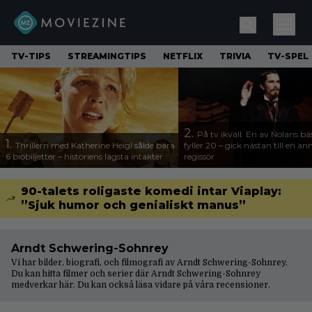
TV-TIPS
STREAMINGTIPS
NETFLIX
TRIVIA
TV-SPEL
2.
På tv ikväll: En av Nolans bä
1.
Thrillern med Katherine Heigl sålde bara
fyller 20 – gick nästan till en a
6 biobiljetter – historiens lägsta intäkter
regissör
90-talets roligaste komedi intar Viaplay:
”Sjuk humor och genialiskt manus”
Arndt Schwering-Sohnrey
Vi har bilder, biografi, och filmografi av Arndt Schwering-Sohnrey.
Du kan hitta filmer och serier där Arndt Schwering-Sohnrey
medverkar här. Du kan också läsa vidare på våra
recensioner
.