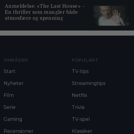
Anmeldelse: «The Last House» –
En thriller som mangler både
atmosfære og spenning
Moviezine footer navigation
OMRÅDEN
POPULÄRT
Start
TV-tips
Nyheter
Streamingtips
Film
Netflix
Serie
Trivia
Gaming
TV-spel
Recensioner
Klassiker