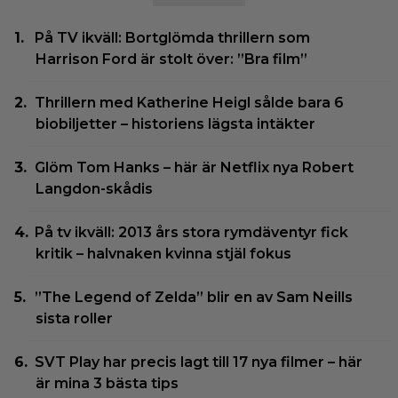
På TV ikväll: Bortglömda thrillern som
Harrison Ford är stolt över: ”Bra film”
Thrillern med Katherine Heigl sålde bara 6
biobiljetter – historiens lägsta intäkter
Glöm Tom Hanks – här är Netflix nya Robert
Langdon-skådis
På tv ikväll: 2013 års stora rymdäventyr fick
kritik – halvnaken kvinna stjäl fokus
”The Legend of Zelda” blir en av Sam Neills
sista roller
SVT Play har precis lagt till 17 nya filmer – här
är mina 3 bästa tips