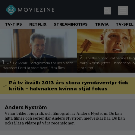
TV-TIPS
NETFLIX
STREAMINGTIPS
TRIVIA
TV-SPEL
2.
Thrillern med Katherine Heigl
1.
På TV ikväll: Bortglömda thrillern som
bara 6 biobiljetter – historiens l
Harrison Ford är stolt över: ”Bra film”
intäkter
På tv ikväll: 2013 års stora rymdäventyr fick
kritik – halvnaken kvinna stjäl fokus
Anders Nyström
Vi har bilder, biografi, och filmografi av Anders Nyström. Du kan
hitta filmer och serier där Anders Nyström medverkar här. Du kan
också läsa vidare på våra
recensioner
.