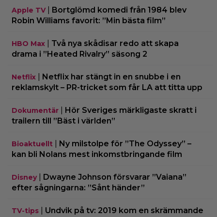
|
Bortglömd komedi från 1984 blev
Apple TV
Robin Williams favorit: ”Min bästa film”
|
Två nya skådisar redo att skapa
HBO Max
drama i ”Heated Rivalry” säsong 2
|
Netflix har stängt in en snubbe i en
Netflix
reklamskylt – PR-tricket som får LA att titta upp
|
Hör Sveriges märkligaste skratt i
Dokumentär
trailern till ”Bäst i världen”
|
Ny milstolpe för ”The Odyssey” –
Bioaktuellt
kan bli Nolans mest inkomstbringande film
|
Dwayne Johnson försvarar ”Vaiana”
Disney
efter sågningarna: ”Sånt händer”
|
Undvik på tv: 2019 kom en skrämmande
TV-tips