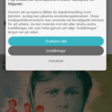
följande:
Genom att acceptera tillåter du databehandling inom
tjänsten, avslag kan påverka användarupplevelsen. Vissa
tredjepartsleverantörer kan använda sitt berättigade intresse
Midvinterduell
för att arbeta, du kan invända mot det eller ändra andra
inställningar när som helst genom att välja "Inställningar"
längst ner på sidan.
- 8.6.2014 20:51
Godkänn alla
Inställningar
Dataskydd