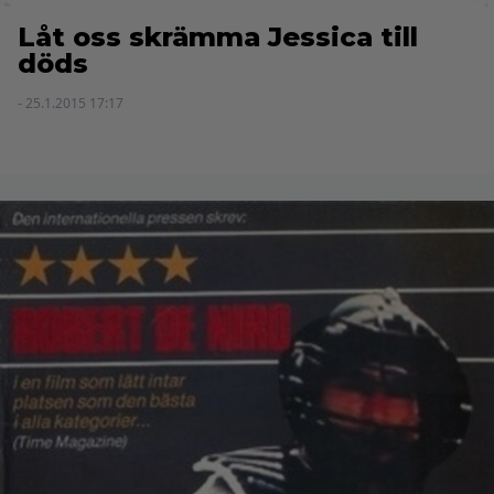
Låt oss skrämma Jessica till
döds
- 25.1.2015 17:17