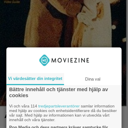
Vi värdesätter din integritet
Dina val
Bättre innehåll och tjänster med hjälp av
cookies
Vi och våra 114
tredjepartsleverantörer
samlar information
med hjälp av cookies och enhetsidentifierare då du besöker
Älska aldrig en främling
vår sajt. Med hjälp av informationen kan vi utveckla vårt
innehåll och våra tjänster.
- 8.6.2014 20:50
Pop Media och dess partners kräver samtycke för