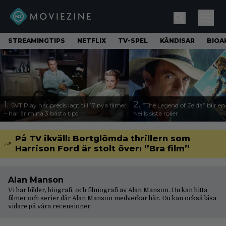
STREAMINGTIPS
NETFLIX
TV-SPEL
KÄNDISAR
BIOA
1.
2.
SVT Play har precis lagt till 17 nya filmer
”The Legend of Zelda” blir e
– här är mina 3 bästa tips
Neills sista roller
På TV ikväll: Bortglömda thrillern som
Harrison Ford är stolt över: ”Bra film”
Alan Manson
Vi har bilder, biografi, och filmografi av Alan Manson. Du kan hitta
filmer och serier där Alan Manson medverkar här. Du kan också läsa
vidare på våra
recensioner
.