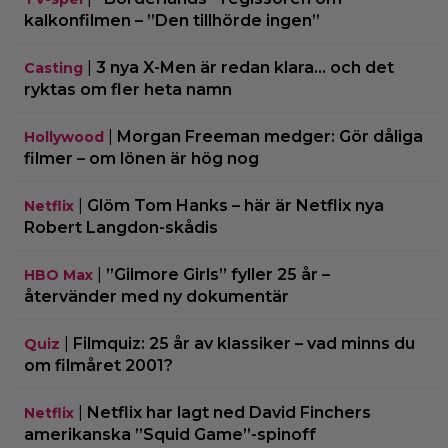
kalkonfilmen – ”Den tillhörde ingen”
|
3 nya X-Men är redan klara… och det
Casting
ryktas om fler heta namn
|
Morgan Freeman medger: Gör dåliga
Hollywood
filmer – om lönen är hög nog
|
Glöm Tom Hanks – här är Netflix nya
Netflix
Robert Langdon-skådis
|
”Gilmore Girls” fyller 25 år –
HBO Max
återvänder med ny dokumentär
|
Filmquiz: 25 år av klassiker – vad minns du
Quiz
om filmåret 2001?
|
Netflix har lagt ned David Finchers
Netflix
amerikanska ”Squid Game”-spinoff