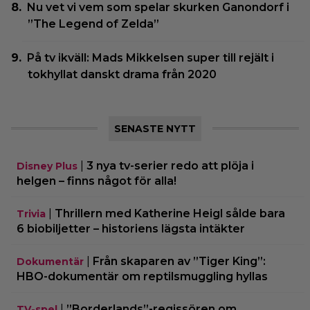
Nu vet vi vem som spelar skurken Ganondorf i
”The Legend of Zelda”
På tv ikväll: Mads Mikkelsen super till rejält i
tokhyllat danskt drama från 2020
SENASTE NYTT
|
3 nya tv-serier redo att plöja i
Disney Plus
helgen – finns något för alla!
|
Thrillern med Katherine Heigl sålde bara
Trivia
6 biobiljetter – historiens lägsta intäkter
|
Från skaparen av ”Tiger King”:
Dokumentär
HBO-dokumentär om reptilsmuggling hyllas
|
”Borderlands”-regissören om
TV-spel