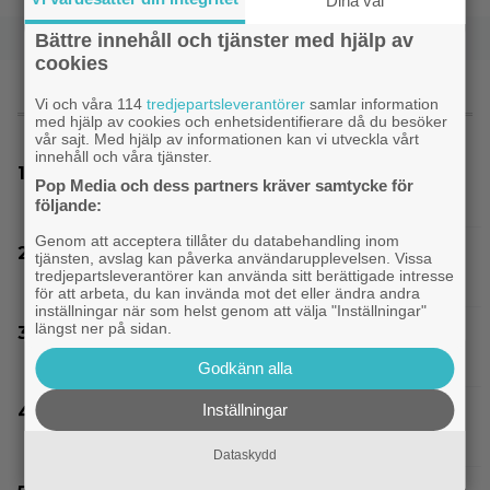
Dina val
Bättre innehåll och tjänster med hjälp av
cookies
Vi och våra 114
tredjepartsleverantörer
samlar information
MEST LÄST
med hjälp av cookies och enhetsidentifierare då du besöker
vår sajt. Med hjälp av informationen kan vi utveckla vårt
innehåll och våra tjänster.
18-åring tjänade 13 000 000 kronor på sitt
Pop Media och dess partners kräver samtycke för
Steam-spel – fick betala tillbaka allt
följande:
Genom att acceptera tillåter du databehandling inom
Samantha Morton får inga roller längre: ”Jag
tjänsten, avslag kan påverka användarupplevelsen. Vissa
tredjepartsleverantörer kan använda sitt berättigade intresse
är för gammal”
för att arbeta, du kan invända mot det eller ändra andra
inställningar när som helst genom att välja "Inställningar"
längst ner på sidan.
Joel Kinnaman vs Saddam Hussein i ny
thrillerserie – se trailern här
Godkänn alla
Inställningar
Experter väljer ut tidernas 100 bästa tv-spel:
”The Last of Us” på plats 2
Dataskydd