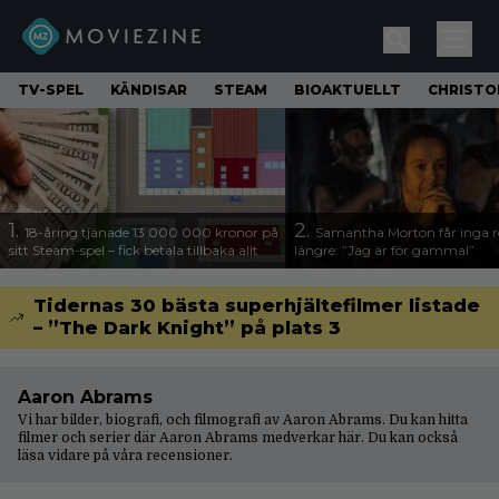
TV-SPEL
KÄNDISAR
STEAM
BIOAKTUELLT
CHRISTO
1.
2.
18-åring tjänade 13 000 000 kronor på
Samantha Morton får inga ro
sitt Steam-spel – fick betala tillbaka allt
längre: ”Jag är för gammal”
Tidernas 30 bästa superhjältefilmer listade
– ”The Dark Knight” på plats 3
Aaron Abrams
Vi har bilder, biografi, och filmografi av Aaron Abrams. Du kan hitta
filmer och serier där Aaron Abrams medverkar här. Du kan också
läsa vidare på våra
recensioner
.