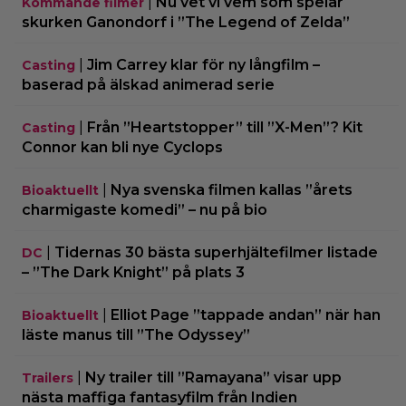
|
Nu vet vi vem som spelar
Kommande filmer
skurken Ganondorf i ”The Legend of Zelda”
|
Jim Carrey klar för ny långfilm –
Casting
baserad på älskad animerad serie
|
Från ”Heartstopper” till ”X-Men”? Kit
Casting
Connor kan bli nye Cyclops
|
Nya svenska filmen kallas ”årets
Bioaktuellt
charmigaste komedi” – nu på bio
|
Tidernas 30 bästa superhjältefilmer listade
DC
– ”The Dark Knight” på plats 3
|
Elliot Page ”tappade andan” när han
Bioaktuellt
läste manus till ”The Odyssey”
|
Ny trailer till ”Ramayana” visar upp
Trailers
nästa maffiga fantasyfilm från Indien