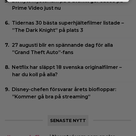
Ett nytt mysterium på 8 avsnitt gör succé på
Prime Video just nu
Tidernas 30 bästa superhjältefilmer listade –
”The Dark Knight” på plats 3
27 augusti blir en spännande dag för alla
”Grand Theft Auto”-fans
Netflix har släppt 18 svenska originalfilmer –
har du koll på alla?
Disney-chefen försvarar årets biofloppar:
”Kommer gå bra på streaming”
SENASTE NYTT