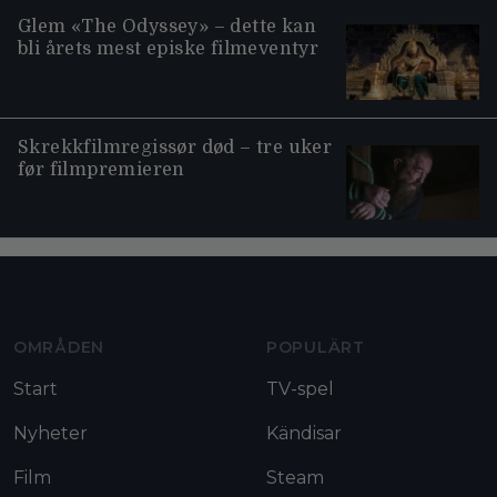
Glem «The Odyssey» – dette kan
bli årets mest episke filmeventyr
Skrekkfilmregissør død – tre uker
før filmpremieren
Moviezine footer navigation
OMRÅDEN
POPULÄRT
Start
TV-spel
Nyheter
Kändisar
Film
Steam