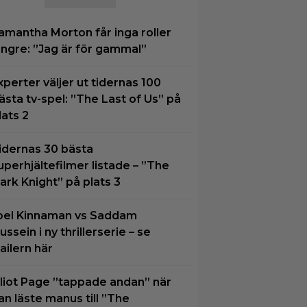
amantha Morton får inga roller
ängre: ”Jag är för gammal”
xperter väljer ut tidernas 100
ästa tv-spel: ”The Last of Us” på
lats 2
idernas 30 bästa
uperhjältefilmer listade – ”The
ark Knight” på plats 3
oel Kinnaman vs Saddam
ussein i ny thrillerserie – se
railern här
lliot Page ”tappade andan” när
an läste manus till ”The