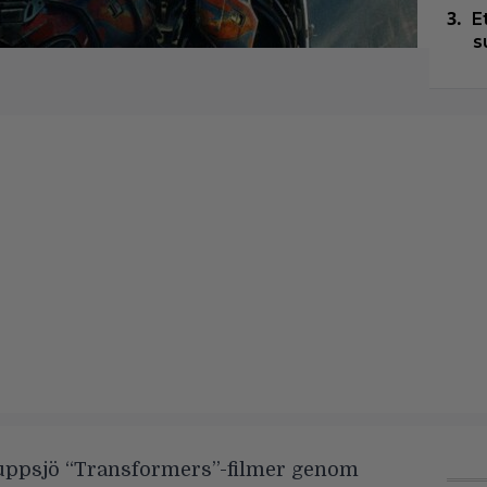
E
s
uppsjö “
Transformers
”-filmer genom