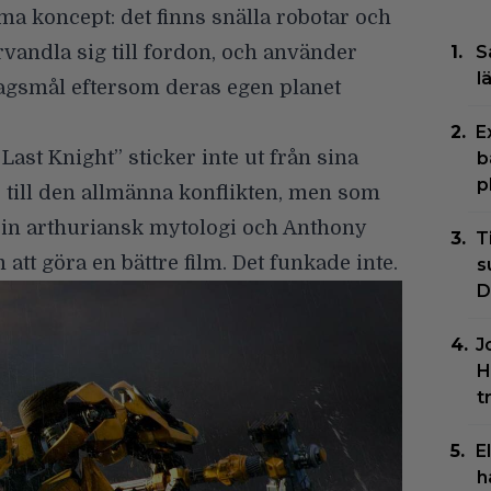
ma koncept: det finns snälla robotar och
rvandla sig till fordon, och använder
S
l
lagsmål eftersom deras egen planet
E
Last Knight
” sticker inte ut från sina
b
p
till den allmänna konflikten, men som
 in arthuriansk mytologi och Anthony
T
att göra en bättre film. Det funkade inte.
s
D
J
H
t
E
h