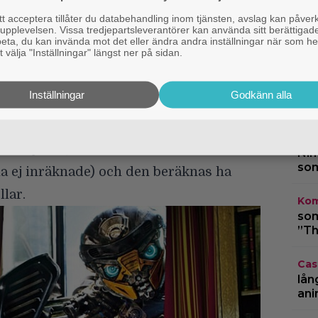
ecension som sannolikt har större
 acceptera tillåter du databehandling inom tjänsten, avslag kan påver
TV-
pplevelsen. Vissa tredjepartsleverantörer kan använda sitt berättigade
men den handlar om.
för
rbeta, du kan invända mot det eller ändra andra inställningar när som he
 välja "Inställningar" längst ner på sidan.
fan
he Last Knight” de facto dödade var
ett kassaflöde, för något sådant blev
Cas
Inställningar
Godkänn alla
so in 605 miljoner dollar vilket inte
en 
man inser hur omotiverat svindyr filmen
TV-
0 miljoner, och då är
Nin
som
 ej inräknade) och den beräknas ha
llar.
Kom
som
”Th
Cas
lån
ani