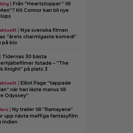
|
Från ”Heartstopper” till
ting
Men”? Kit Connor kan bli nye
lops
|
Nya svenska filmen
aktuellt
las ”årets charmigaste komedi”
u på bio
|
Tidernas 30 bästa
erhjältefilmer listade – ”The
k Knight” på plats 3
|
Elliot Page ”tappade
aktuellt
an” när han läste manus till
e Odyssey”
|
Ny trailer till ”Ramayana”
lers
ar upp nästa maffiga fantasyfilm
n Indien