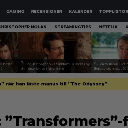
GAMING
RECENSIONER
KALENDER
TOPPLISTO
CHRISTOPHER NOLAN
STREAMINGTIPS
NETFLIX
3.
4.
00 bästa
Joel Kinnaman vs Saddam Hussein i ny
På tv ikväll: Det 
 2
thrillerserie – se trailern här
Bergqvists mest såga
” när han läste manus till ”The Odyssey”
v: ”Transformers”