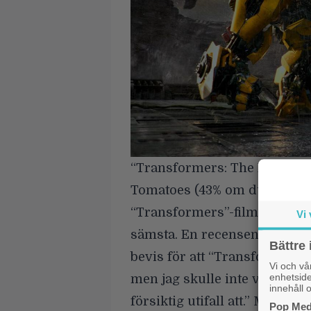
“Transformers: The Last Knig
Tomatoes
(43% om du frågar
“Transformers”-film med läg
Vi 
sämsta. En recensent från
U
Bättre 
bevis för att “Transformers: 
Vi och v
enhetside
men jag skulle inte vara för
innehåll o
försiktig utifall att.” MovieZ
Pop Medi