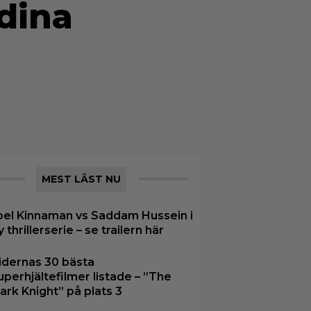
 dina
MEST LÄST NU
oel Kinnaman vs Saddam Hussein i
y thrillerserie – se trailern här
idernas 30 bästa
uperhjältefilmer listade – ”The
ark Knight” på plats 3