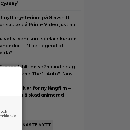
dyssey”
tt nytt mysterium på 8 avsnitt
ör succé på Prime Video just nu
u vet vi vem som spelar skurken
anondorf i ”The Legend of
elda”
7 augusti blir en spännande dag
ör alla ”Grand Theft Auto”-fans
im Carrey klar för ny långfilm –
aserad på älskad animerad
erie
 och
eckla vårt
SENASTE NYTT