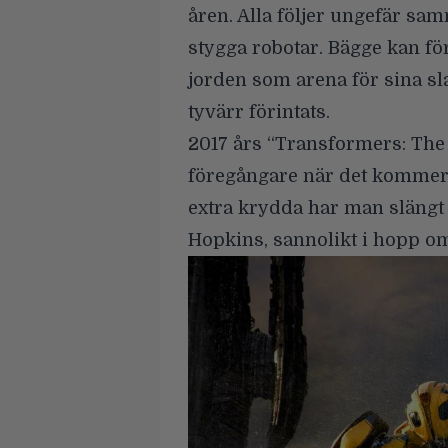
åren. Alla följer ungefär sam
stygga robotar. Bägge kan fö
jorden som arena för sina s
tyvärr förintats.
2017 års “
Transformers: The 
föregångare när det kommer 
extra krydda har man slängt
Hopkins, sannolikt i hopp om 