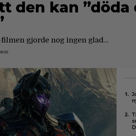
att den kan ”döda
”
filmen gjorde nog ingen glad…
08:00
J
n
T
s
D