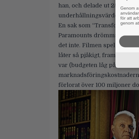
han, och delade ut 2/5
i en r
Genom att
användaru
underhållningsvärde än fil
för att a
genom att
En sak som “Transformers: T
Paramounts drömmar om ett f
det inte.
Filmen spelade förvis
låter så pjåkigt, fram tills 
var (budgeten låg på över 20
marknadsföringskostnaderna
förlorat över 100 miljoner do