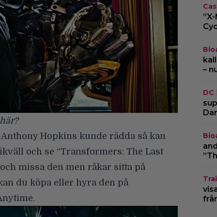
Cas
”X-
Cyc
Bio
kal
– n
DC
sup
Dar
 här?
Bio
sir Anthony Hopkins kunde rädda så kan
and
ikväll och se “Transformers: The Last
”Th
 och missa den men råkar sitta på
Trai
 kan du köpa eller hyra den på
vis
Anytime.
frå