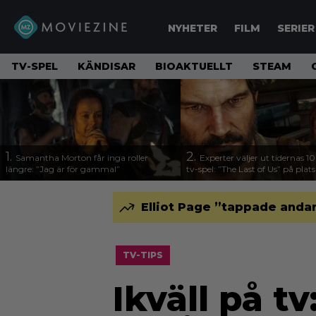
NYHETER
FILM
SERIER
TV-SPEL
KÄNDISAR
BIOAKTUELLT
STEAM
1.
2.
Samantha Morton får inga roller
Experter väljer ut tidernas 1
längre: ”Jag är för gammal”
tv-spel: ”The Last of Us” på plats
Elliot Page ”tappade andan
TV-TIPS
Ikväll på t