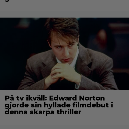
På tv ikväll: Edward Norton
gjorde sin hyllade filmdebut i
denna skarpa thriller