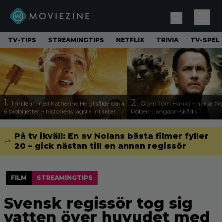
TV-TIPS
STREAMINGTIPS
NETFLIX
TRIVIA
TV-SPEL
1.
2.
Thrillern med Katherine Heigl sålde bara
Glöm Tom Hanks – här är Net
6 biobiljetter – historiens lägsta intäkter
Robert Langdon-skådis
På tv ikväll: En av Nolans bästa filmer fyller
20 – gick nästan till en annan regissör
FILM
STREAMINGTIPS
Svensk regissör tog sig
vatten över huvudet med