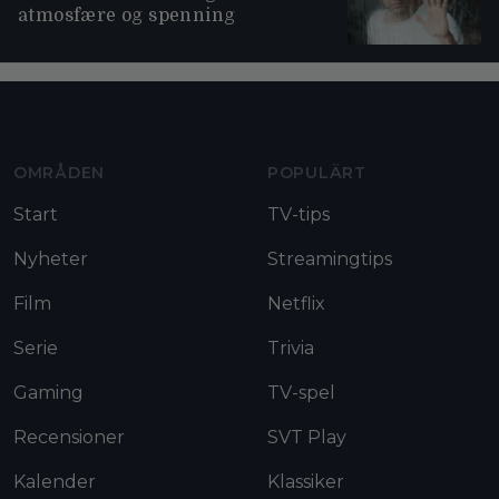
atmosfære og spenning
Moviezine footer navigation
OMRÅDEN
POPULÄRT
Start
TV-tips
Nyheter
Streamingtips
Film
Netflix
Serie
Trivia
Gaming
TV-spel
Recensioner
SVT Play
Kalender
Klassiker