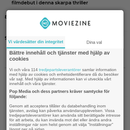
filmdebut i denna skarpa thriller
Nu på HBO Max: Tom Hardy gör sin bästa roll i
”fullkomligt lysande” drama från 2013
Nu på Viaplay: ”Stiliserat våld och gapskratt” i
Vi värdesätter din integritet
Dina val
oförutsägbar thriller från 2008
Bättre innehåll och tjänster med hjälp av
cookies
SENASTE NYTT
Vi och våra 114
tredjepartsleverantörer
samlar information
med hjälp av cookies och enhetsidentifierare då du besöker
vår sajt. Med hjälp av informationen kan vi utveckla vårt
|
Warner Bros får kritik: AI-animerad hund gör
AI
innehåll och våra tjänster.
reklam för filmen ”The End of Oak Street”
Pop Media och dess partners kräver samtycke för
följande:
|
”The Simpsons” kan ta slut efter 40
Disney Plus
Genom att acceptera tillåter du databehandling inom
säsonger – tror skådespelaren bakom Bart
tjänsten, avslag kan påverka användarupplevelsen. Vissa
tredjepartsleverantörer kan använda sitt berättigade intresse
för att arbeta, du kan invända mot det eller ändra andra
|
90-talets roligaste komedi intar
Klassiker
inställningar när som helst genom att välja "Inställningar"
längst ner på sidan.
Viaplay: ”Sjuk humor och genialiskt manus”