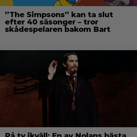
”The Simpsons” kan ta slut
efter 40 säsonger – tror
skådespelaren bakom Bart
På tv ikväll: En av Nolans bästa