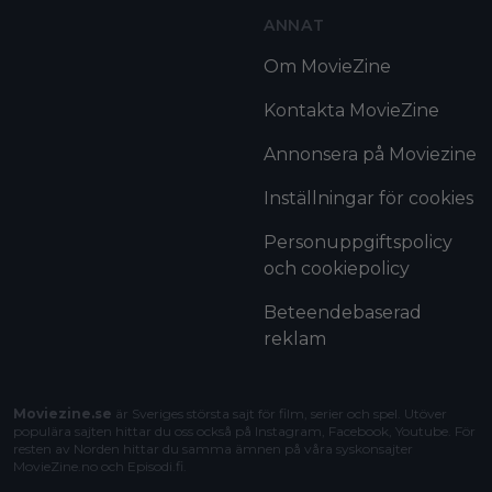
ANNAT
Om MovieZine
Kontakta MovieZine
Annonsera på Moviezine
Inställningar för cookies
Personuppgiftspolicy
och cookiepolicy
Beteendebaserad
reklam
Moviezine.se
är Sveriges största sajt för film, serier och spel. Utöver
populära sajten hittar du oss också på Instagram, Facebook, Youtube. För
resten av Norden hittar du samma ämnen på våra syskonsajter
MovieZine.no
och
Episodi.fi
.