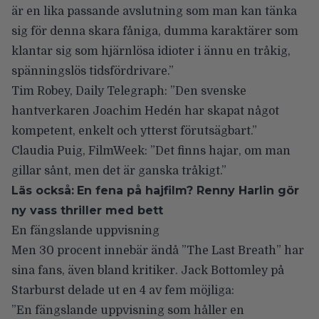
är en lika passande avslutning som man kan tänka
sig för denna skara fåniga, dumma karaktärer som
klantar sig som hjärnlösa idioter i ännu en tråkig,
spänningslös tidsfördrivare.”
Tim Robey, Daily Telegraph
: ”Den svenske
hantverkaren Joachim Hedén har skapat något
kompetent, enkelt och ytterst förutsägbart.”
Claudia Puig, FilmWeek
: ”Det finns hajar, om man
gillar sånt, men det är ganska tråkigt.”
Läs också:
En fena på hajfilm? Renny Harlin gör
ny vass thriller med bett
En fängslande uppvisning
Men 30 procent innebär ändå ”The Last Breath” har
sina fans, även bland kritiker.
Jack Bottomley på
Starburst
delade ut en 4 av fem möjliga:
”En fängslande uppvisning som håller en