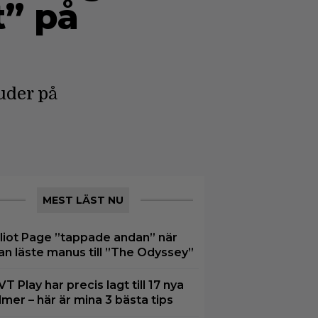
t” på
uder på
MEST LÄST NU
lliot Page ”tappade andan” när
an läste manus till ”The Odyssey”
VT Play har precis lagt till 17 nya
ilmer – här är mina 3 bästa tips