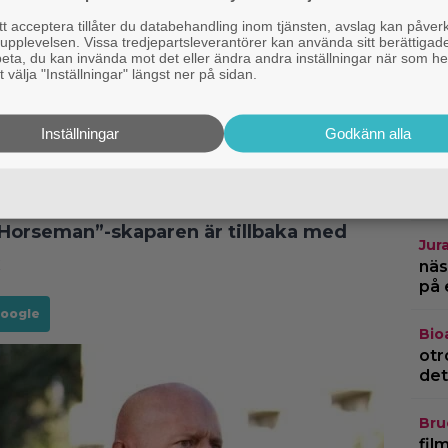
Z
 acceptera tillåter du databehandling inom tjänsten, avslag kan påver
pplevelsen. Vissa tredjepartsleverantörer kan använda sitt berättigade
rbeta, du kan invända mot det eller ändra andra inställningar när som he
 välja "Inställningar" längst ner på sidan.
Inställningar
Godkänn alla
Netf
hem
thr
serierna på Netflix just nu
k Horseman”-skaparen är tillbaka med
Jur
näs
på 
Google
Bio
otr
det
Bru
fil