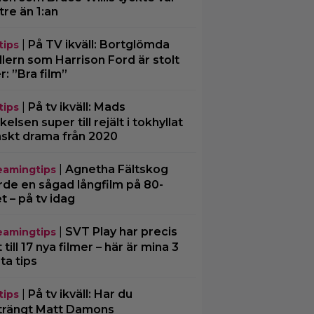
tre än 1:an
|
På TV ikväll: Bortglömda
tips
illern som Harrison Ford är stolt
r: ”Bra film”
|
På tv ikväll: Mads
tips
kelsen super till rejält i tokhyllat
skt drama från 2020
|
Agnetha Fältskog
eamingtips
rde en sågad långfilm på 80-
et – på tv idag
|
SVT Play har precis
eamingtips
 till 17 nya filmer – här är mina 3
ta tips
|
På tv ikväll: Har du
tips
trängt Matt Damons