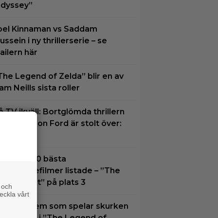
dyssey”
oel Kinnaman vs Saddam
ussein i ny thrillerserie – se
railern här
The Legend of Zelda” blir en av
am Neills sista roller
å TV ikväll: Bortglömda thrillern
om Harrison Ford är stolt över:
Bra film”
idernas 30 bästa
uperhjältefilmer listade – ”The
ark Knight” på plats 3
 och
eckla vårt
u vet vi vem som spelar skurken
anondorf i ”The Legend of