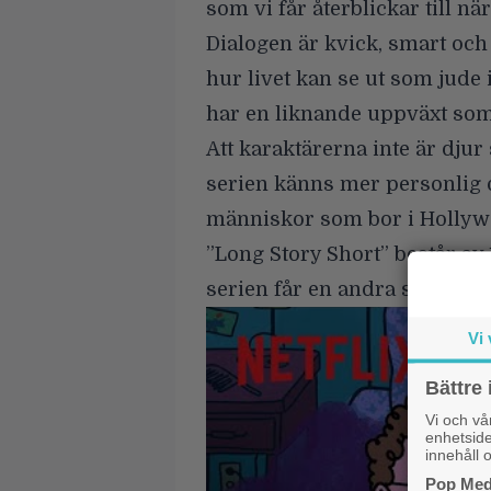
som vi får återblickar till n
Dialogen är kvick, smart och 
hur livet kan se ut som jude
har en liknande uppväxt som 
Att karaktärerna inte är djur
serien
känns mer personlig 
människor som bor i Hollywoo
”Long Story Short” består av 1
serien får en andra säsong.
Vi 
Bättre 
Vi och v
enhetside
innehåll o
Pop Medi