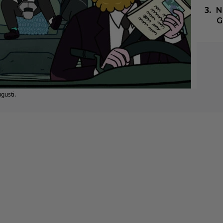
N
G
gusti.