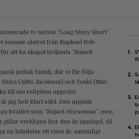
 animerade tv-serien
”Long Story Short”
t senaste alstret från Raphael Bob-
r att ha skapat briljanta ”Bojack
S
f
sk judisk familj, där vi får följa
S
, Shira (
Abbi Jacobson
) och Yoshi (
Max
l
a till sin religiösa uppväxt.
E
 är jag
helt klart såld
. Den uppnår
b
öga kvalitet som ”Bojack Horseman”, men
p
g gillar verkligen hur den är upplagd, då
E
ng en händelse ett visst år, samtidigt
h