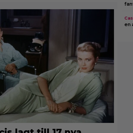
fan
Cas
en 
is lagt till 17 nya