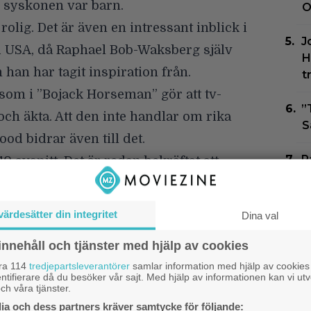
är syskonen var barn.
O
rolig. Det är även en intressant inblick i
J
 i USA, då Raphael Bob-Waksberg själv
H
han har tagit inspiration från.
t
 som i ”Bojack Horseman” gör att tv-
”
och äkta
. Att den inte handlar om rika
S
d bidrar även till det.
P
0 avsnitt. Det är redan bekräftat att
s
”
värdesätter din integritet
Dina val
T
s
innehåll och tjänster med hjälp av cookies
D
åra 114
tredjepartsleverantörer
samlar information med hjälp av cookies
ntifierare då du besöker vår sajt. Med hjälp av informationen kan vi utv
ch våra tjänster.
N
a och dess partners kräver samtycke för följande:
G