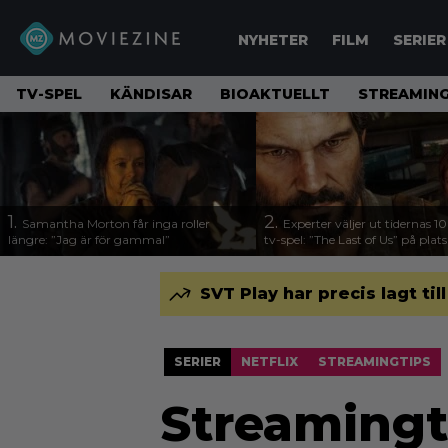
NYHETER
FILM
SERIER
TV-SPEL
KÄNDISAR
BIOAKTUELLT
STREAMING
1.
2.
Samantha Morton får inga roller
Experter väljer ut tidernas 1
längre: ”Jag är för gammal”
tv-spel: ”The Last of Us” på plats
SVT Play har precis lagt til
SERIER
NETFLIX
STREAMINGTIPS
Streamingti