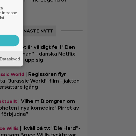
elda”
ka
 intresse
lst
SENASTE NYTT
|
Något är väldigt fel i ”Den
lix
liga kvinnan” – danska Netflix-
Dataskydd
illern visar upp sig
|
Regissören flyr
assic World
ta ”Jurassic World”-film – jakten
ersättare igång
|
Vilhelm Blomgren om
aktuellt
oheten i nya komedin: ”Pirret av
 förbjudna”
|
Ikväll på tv: ”Die Hard”-
ce Willis
men som Bruce Willis tyckte var