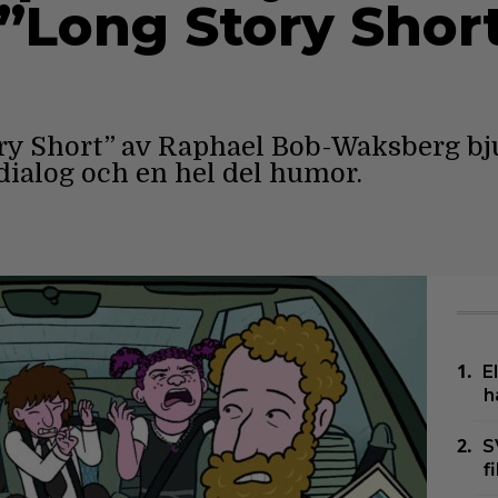
”Long Story Shor
ory Short” av Raphael Bob-Waksberg bj
 dialog och en hel del humor.
E
h
S
f