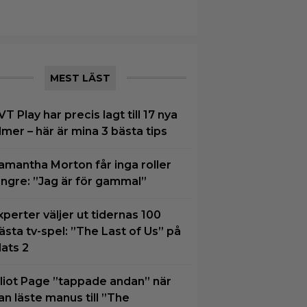
MEST LÄST
VT Play har precis lagt till 17 nya
ilmer – här är mina 3 bästa tips
amantha Morton får inga roller
ängre: ”Jag är för gammal”
xperter väljer ut tidernas 100
ästa tv-spel: ”The Last of Us” på
lats 2
lliot Page ”tappade andan” när
an läste manus till ”The