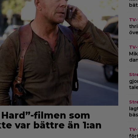
bät
TV-
thr
öve
TV-
Mik
dan
Str
gjo
tal
Str
lagt
ie Hard”-filmen som
bäs
te var bättre än 1:an
TV-
för