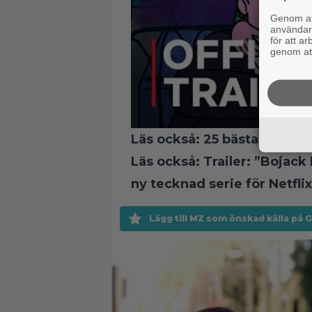
Genom att
användaru
för att a
genom att
Läs också:
25 bästa original
Läs också:
Trailer: ”Bojac
ny tecknad serie för Netflix
Lägg till MZ som önskad källa på 