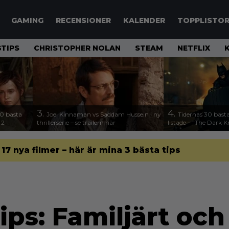
GAMING
RECENSIONER
KALENDER
TOPPLISTO
TIPS
CHRISTOPHER NOLAN
STEAM
NETFLIX
3.
4.
00 bästa
Joel Kinnaman vs Saddam Hussein i ny
Tidernas 30 bästa
 2
thrillerserie – se trailern här
listade – ”The Dark K
l 17 nya filmer – här är mina 3 bästa tips
ps: Familjärt och 