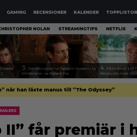
GAMING
RECENSIONER
KALENDER
TOPPLISTO
CHRISTOPHER NOLAN
STREAMINGTIPS
NETFLIX
3.
4.
00 bästa
Joel Kinnaman vs Saddam Hussein i ny
På tv ikväll: Det 
 2
thrillerserie – se trailern här
Bergqvists mest såga
” när han läste manus till ”The Odyssey”
RAILERS
II” får premiär i 