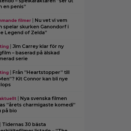
tendo – spelkaraktären ”ser ut
 en penis”
|
Nu vet vi vem
mande filmer
 spelar skurken Ganondorf i
e Legend of Zelda”
|
Jim Carrey klar för ny
ting
gfilm – baserad på älskad
merad serie
|
Från ”Heartstopper” till
ting
Men”? Kit Connor kan bli nye
lops
|
Nya svenska filmen
aktuellt
las ”årets charmigaste komedi”
u på bio
|
Tidernas 30 bästa
erhjältefilmer listade – ”The