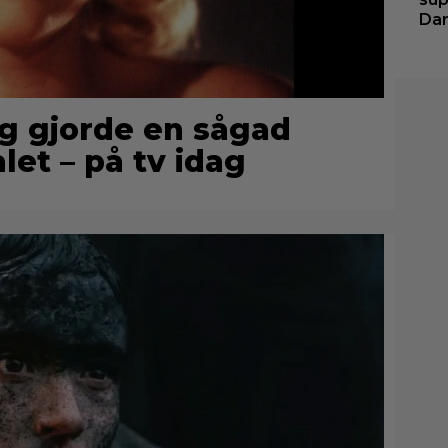
Dar
g gjorde en sågad
let – på tv idag