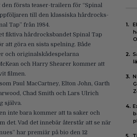
 den första teaser-trailern för “
Spinal
uppföljaren till den klassiska hårdrocks-
al Tap” från 1984.
E
h
et fiktiva hårdrocksbandet Spinal Tap
O
ör att göra en sista spelning. Både
er och originalskådespelarna
S
l
 McKean och Harry Shearer kommer att
it filmen.
N
 som Paul MacCartney, Elton John, Garth
G
Z
earwood, Chad Smith och Lars Ulrich
 själva.
E
ren inte bara kommer att ta saker och
b
p
tom det. Vad det innebär återstår att se när
inues” har premiär på bio den
12
T