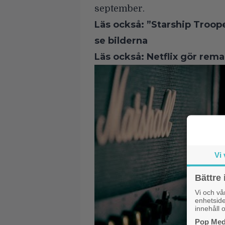
september
.
Läs också:
”Starship Troope
se bilderna
Läs också:
Netflix gör rem
Vi 
Bättre 
Vi och v
enhetside
innehåll o
Pop Medi