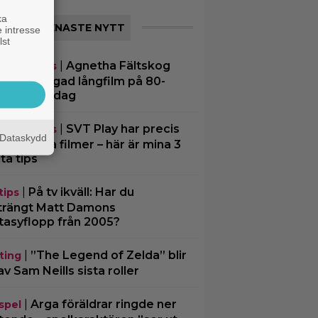
ka
SENASTE NYTT
 intresse
lst
|
Agnetha Fältskog
eamingtips
rde en sågad långfilm på 80-
et – på tv idag
|
SVT Play har precis
eamingtips
Dataskydd
 till 17 nya filmer – här är mina 3
ta tips
|
På tv ikväll: Har du
tips
trängt Matt Damons
tasyflopp från 2005?
|
”The Legend of Zelda” blir
ting
av Sam Neills sista roller
|
Arga föräldrar ringde ner
spel