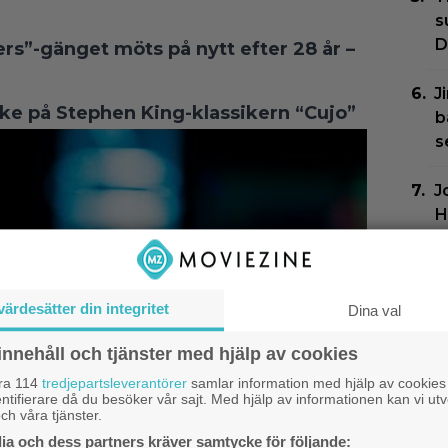
s
D
rs”-gänget möts på nytt efter 28 år –
J
ake på Stephen King-klassikern “Cujo”
b
s
J
H
t
E
värdesätter din integritet
Dina val
g
innehåll och tjänster med hjälp av cookies
J
åra 114
tredjepartsleverantörer
samlar information med hjälp av cookies
f
ntifierare då du besöker vår sajt. Med hjälp av informationen kan vi utv
k
ch våra tjänster.
a och dess partners kräver samtycke för följande: