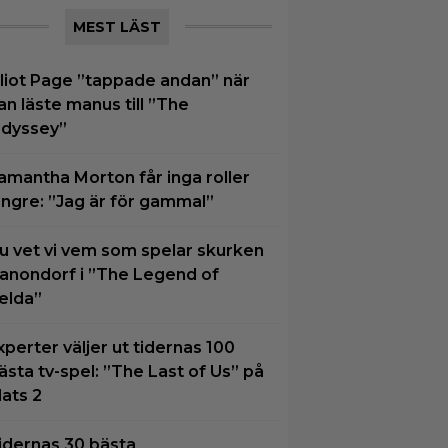
MEST LÄST
lliot Page ”tappade andan” när
an läste manus till ”The
dyssey”
amantha Morton får inga roller
ängre: ”Jag är för gammal”
u vet vi vem som spelar skurken
anondorf i ”The Legend of
elda”
xperter väljer ut tidernas 100
ästa tv-spel: ”The Last of Us” på
lats 2
idernas 30 bästa