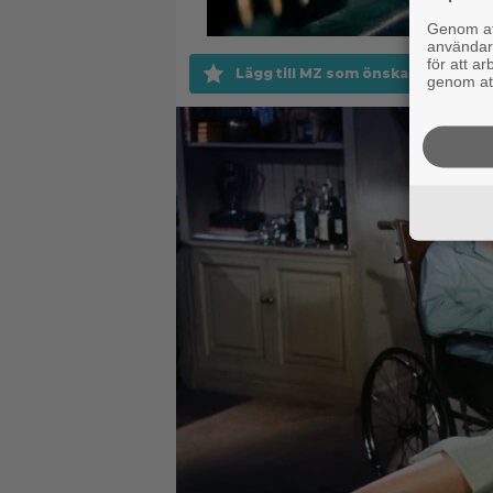
Genom att
användaru
för att a
Lägg till MZ som önskad källa på 
genom att