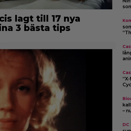
Nin
som
is lagt till 17 nya
Kom
ina 3 bästa tips
som
”Th
Cas
lån
ani
Cas
”X-
Cyc
Bio
kal
– n
DC
sup