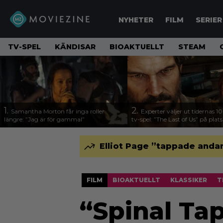
NYHETER
FILM
SERIER
TV-SPEL
KÄNDISAR
BIOAKTUELLT
STEAM
1.
2.
Samantha Morton får inga roller
Experter väljer ut tidernas 1
längre: ”Jag är för gammal”
tv-spel: ”The Last of Us” på plats
Elliot Page ”tappade andan
FILM
BIOAKTUELLT
KLASSIKER
T
“Spinal Tap 