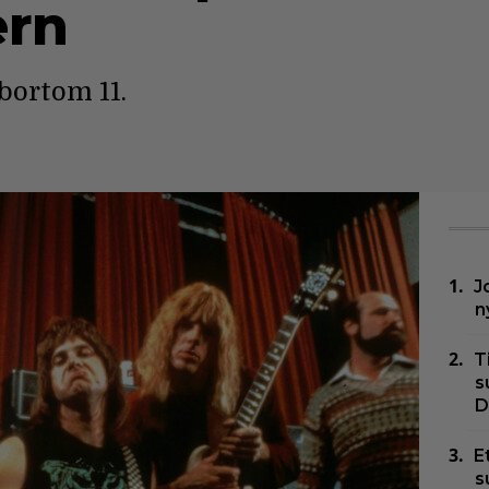
ern
 bortom 11.
J
n
T
s
D
E
s