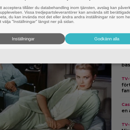
 acceptera tillåter du databehandling inom tjänsten, avslag kan påver
pplevelsen. Vissa tredjepartsleverantörer kan använda sitt berättigade
rbeta, du kan invända mot det eller ändra andra inställningar när som he
Google
 välja "Inställningar" längst ner på sidan.
Str
gjo
Inställningar
Godkänn alla
tal
Str
lagt
bäs
TV-
för
fan
Cas
en 
TV-