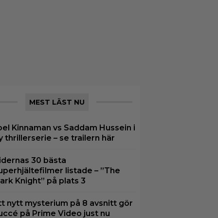
MEST LÄST NU
oel Kinnaman vs Saddam Hussein i
y thrillerserie – se trailern här
idernas 30 bästa
uperhjältefilmer listade – ”The
ark Knight” på plats 3
tt nytt mysterium på 8 avsnitt gör
uccé på Prime Video just nu