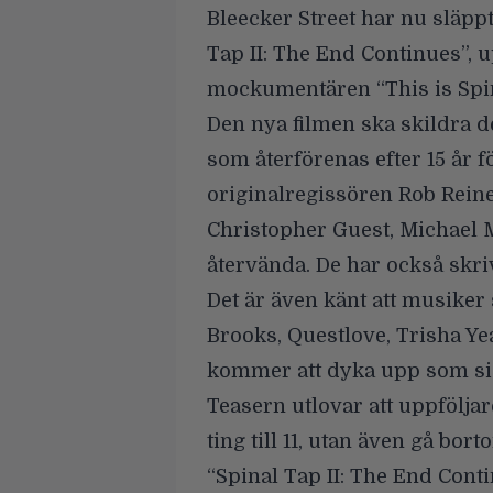
Bleecker Street har nu släppt
Tap II: The End Continues
”, 
mockumentären “This is Spin
Den nya filmen ska skildra d
som återförenas efter 15 år f
originalregissören Rob Rein
Christopher Guest, Michael
återvända. De har också skriv
Det är även känt att musiker
Brooks, Questlove, Trisha Y
kommer att dyka upp som sig
Teasern utlovar att uppfölja
ting till 11, utan även gå bor
“Spinal Tap II: The End Cont