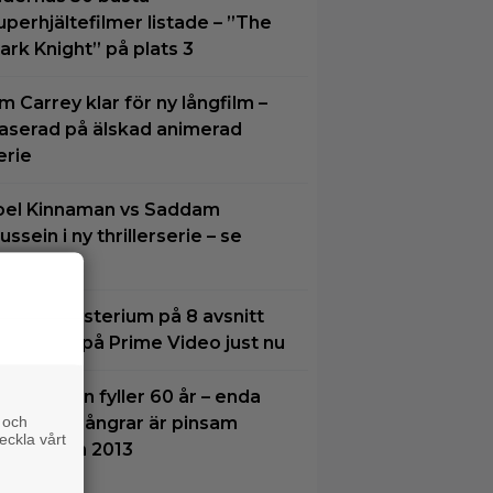
uperhjältefilmer listade – ”The
ark Knight” på plats 3
im Carrey klar för ny långfilm –
aserad på älskad animerad
erie
oel Kinnaman vs Saddam
ussein i ny thrillerserie – se
railern här
tt nytt mysterium på 8 avsnitt
ör succé på Prime Video just nu
ames Gunn fyller 60 år – enda
 och
ilmen han ångrar är pinsam
eckla vårt
alkon från 2013