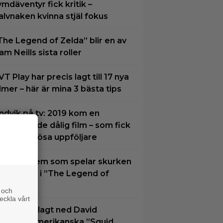
ymdäventyr fick kritik –
alvnaken kvinna stjäl fokus
The Legend of Zelda” blir en av
am Neills sista roller
VT Play har precis lagt till 17 nya
ilmer – här är mina 3 bästa tips
ndvik på tv: 2019 kom en
krämmande dålig film – som fick
yra värdelösa uppföljare
u vet vi vem som spelar skurken
anondorf i ”The Legend of
elda”
 och
eckla vårt
etflix har lagt ned David
inchers amerikanska ”Squid