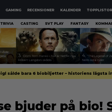
GAMING
RECENSIONER
KALENDER
TOPPLISTO
TRIVIA
CASTING
SVT PLAY
FANTASY
KOMMAN
 sålde
3.
4.
ägsta
Glöm Tom Hanks – här är Netflix nya
”The Legend of Ze
Robert Langdon-skådis
Neills sista roller
gl sålde bara 6 biobiljetter – historiens lägsta i
e bjuder på bio! 