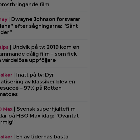
omstbringande film
|
Dwayne Johnson försvarar
ney
iana” efter sågningarna: ”Sånt
der”
|
Undvik på tv: 2019 kom en
tips
ämmande dålig film – som fick
a värdelösa uppföljare
|
Inatt på tv: Dyr
ssiker
matisering av klassiker blev en
tesuccé – 97% på Rotten
matoes
|
Svensk superhjältefilm
O Max
dar på HBO Max idag: ”Oväntat
rmig”
|
En av tidernas bästa
ssiker