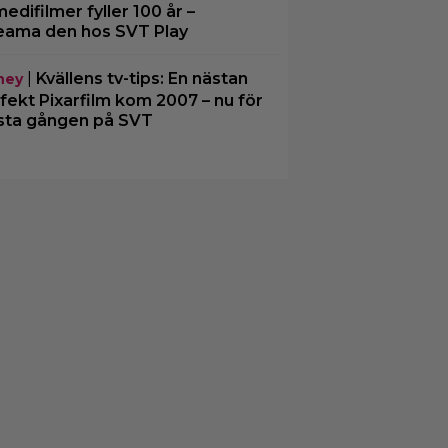
edifilmer fyller 100 år –
eama den hos SVT Play
|
Kvällens tv-tips: En nästan
ney
fekt Pixarfilm kom 2007 – nu för
sta gången på SVT