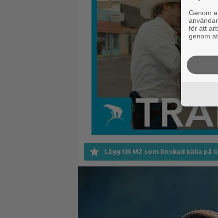
Genom att
användaru
för att a
genom att
Lägg till MZ som önskad källa på 