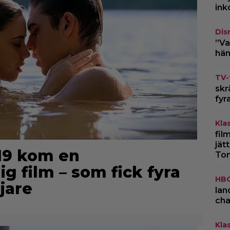
ink
Dis
”Va
hän
TV-
skr
fyr
Kla
fil
jät
019 kom en
To
 film – som fick fyra
HB
jare
lan
cha
Kla