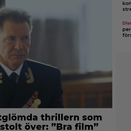
kom
str
Dis
per
för
rtglömda thrillern som
stolt över: ”Bra film”