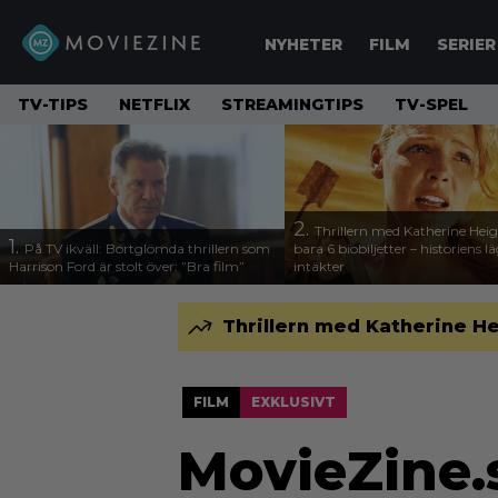
NYHETER
FILM
SERIER
TV-TIPS
NETFLIX
STREAMINGTIPS
TV-SPEL
2.
Thrillern med Katherine Heigl
1.
På TV ikväll: Bortglömda thrillern som
bara 6 biobiljetter – historiens l
Harrison Ford är stolt över: ”Bra film”
intäkter
Thrillern med Katherine Hei
FILM
EXKLUSIVT
MovieZine.s