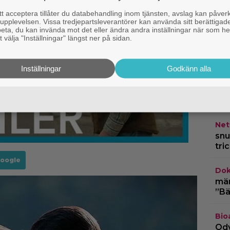
G
 acceptera tillåter du databehandling inom tjänsten, avslag kan påver
pplevelsen. Vissa tredjepartsleverantörer kan använda sitt berättigade
rbeta, du kan invända mot det eller ändra andra inställningar när som he
 välja "Inställningar" längst ner på sidan.
Inställningar
Godkänn alla
HB
ska
säs
Netf
snu
tri
Google
Dok
märk
”Bä
Bio
Ody