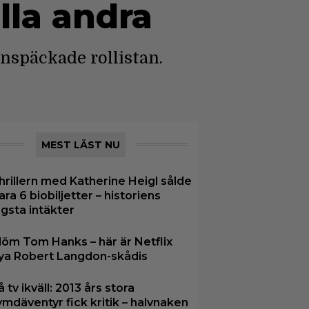
lla andra
nspäckade rollistan.
MEST LÄST NU
hrillern med Katherine Heigl sålde
ara 6 biobiljetter – historiens
ägsta intäkter
löm Tom Hanks – här är Netflix
ya Robert Langdon-skådis
å tv ikväll: 2013 års stora
ymdäventyr fick kritik – halvnaken