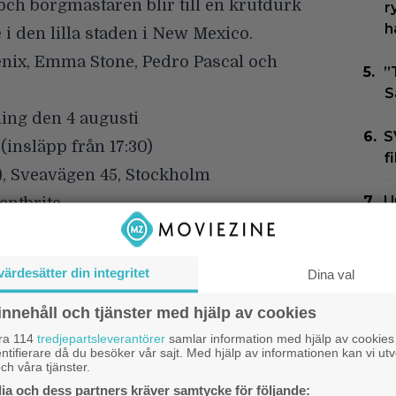
 och borgmästaren blir till en krutdurk
r
h
i den lilla staden i New Mexico.
enix, Emma Stone, Pedro Pascal och
”
S
ng den 4 augusti
S
(insläpp från 17:30)
f
), Sveavägen 45, Stockholm
U
ventbrite…
s
lla 1 eller 2 biljetter på länken ovan.
f
om du får förhinder, så kan någon annan
värdesätter din integritet
Dina val
N
G
innehåll och tjänster med hjälp av cookies
opremiär över hela landet den 8 augusti.
Z
åra 114
tredjepartsleverantörer
samlar information med hjälp av cookies
ntifierare då du besöker vår sajt. Med hjälp av informationen kan vi utv
ch våra tjänster.
N
a och dess partners kräver samtycke för följande:
F