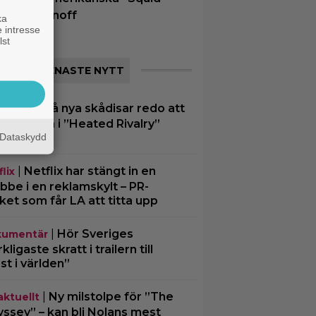
ame”-spinoff
ka
 intresse
lst
SENASTE NYTT
|
Två nya skådisar redo att
O Max
pa drama i ”Heated Rivalry”
Dataskydd
ong 2
|
Netflix har stängt in en
lix
bbe i en reklamskylt – PR-
cket som får LA att titta upp
|
Hör Sveriges
umentär
ligaste skratt i trailern till
st i världen”
|
Ny milstolpe för ”The
aktuellt
ssey” – kan bli Nolans mest