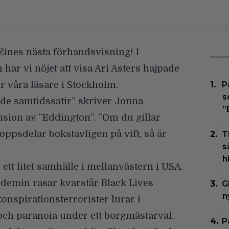
ines nästa förhandsvisning! I
ar vi nöjet att visa Ari Asters hajpade
r våra läsare i Stockholm.
P
s
nde samtidssatir” skriver Jonna
”
nsion av ”Eddington”
. ”Om du gillar
psdelar bokstavligen på vift, så är
T
s
h
 ett litet samhälle i mellanvästern i USA.
demin rasar kvarstår Black Lives
G
n
onspirationsterrorister lurar i
ch paranoia under ett borgmästarval.
P