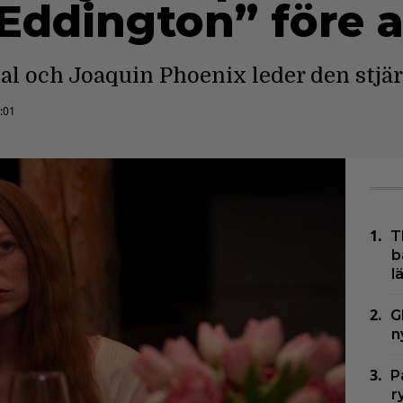
Eddington” före a
l och Joaquin Phoenix leder den stjär
:01
T
b
l
G
n
P
r