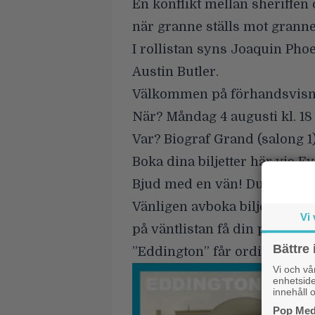
En konflikt mellan sheriffen
när granne ställs mot granne 
I rollistan syns Joaquin Pho
Austin Butler.
Välkommen på förhandsvisni
När?
Måndag 4 augusti kl. 18 
Var?
Biograf Grand (salong 1
Boka dina biljetter här via E
Bjud med en vän! Du kan bestä
Vänligen avboka biljetterna 
Vi 
på väntlistan få din plats.
Bättre 
”Eddington” får ordinarie bi
Vi och v
enhetside
innehåll o
Pop Medi