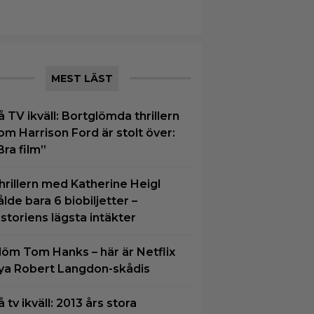
MEST LÄST
å TV ikväll: Bortglömda thrillern
om Harrison Ford är stolt över:
Bra film”
hrillern med Katherine Heigl
ålde bara 6 biobiljetter –
istoriens lägsta intäkter
löm Tom Hanks – här är Netflix
ya Robert Langdon-skådis
å tv ikväll: 2013 års stora