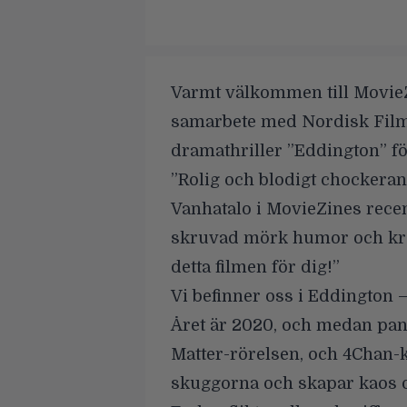
Varmt välkommen till MovieZ
samarbete med Nordisk Film h
dramathriller
”Eddington”
fö
”Rolig och blodigt chockera
Vanhatalo i MovieZines
rece
skruvad mörk humor och krop
detta filmen för dig!”
Vi befinner oss i Eddington –
Året är 2020, och medan pan
Matter-rörelsen, och 4Chan-k
skuggorna och skapar kaos o