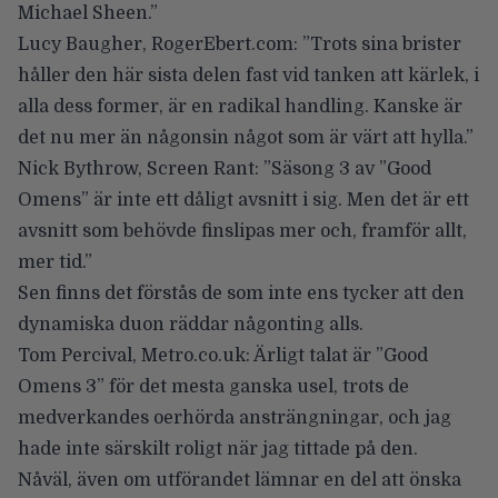
Michael Sheen.”
Lucy Baugher, RogerEbert.com
: ”Trots sina brister
håller den här sista delen fast vid tanken att
kärlek, i
alla dess former, är en radikal handling
. Kanske är
det nu mer än någonsin något som är värt att hylla.”
Nick Bythrow, Screen Rant
: ”Säsong 3 av ”Good
Omens” är inte ett dåligt avsnitt i sig. Men det är ett
avsnitt som behövde finslipas mer och, framför allt,
mer tid.”
Sen finns det förstås de som inte ens tycker att den
dynamiska duon räddar någonting alls.
Tom Percival, Metro.co.uk
: Ärligt talat är ”Good
Omens 3” för det mesta ganska usel, trots de
medverkandes oerhörda ansträngningar, och jag
hade inte särskilt roligt när jag tittade på den.
Nåväl, även om utförandet lämnar en del att önska