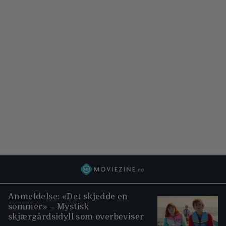
Anmeldelse: «Det skjedde en
sommer» – Mystisk
skjærgårdsidyll som overbeviser