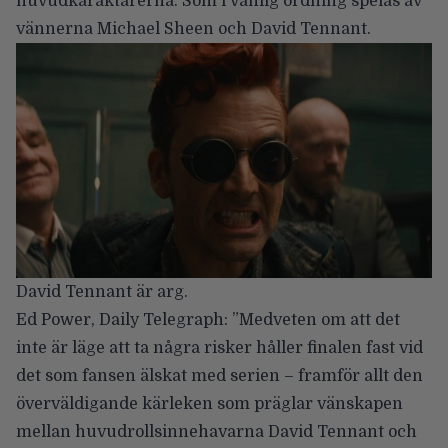
huvudkaraktärerna. Som i vanlig ordning spelas av
vännerna Michael Sheen och David Tennant.
David Tennant är arg.
Ed Power, Daily Telegraph
: ”Medveten om att det
inte är läge att ta några risker håller finalen fast vid
det som fansen älskat med serien – framför allt den
överväldigande kärleken som präglar vänskapen
mellan huvudrollsinnehavarna David Tennant och