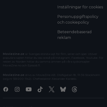
Inställningar för cookies
Personuppgiftspolicy
och cookiepolicy
Beteendebaserad
reklam
Moviezine.se
är Sveriges största sajt för film, serier och spel. Utöver
populära sajten hittar du oss också på Instagram, Facebook, Youtube. För
resten av Norden hittar du samma ämnen på våra syskonsajter
MovieZine.no
och
Episodi.fi
.
Moviezine.se
drivs av MovieZine AB, Olofsgatan 18, 111 36 Stockholm
(org.nr 559200-1142). Chefredaktör
Alexander Kardelo
.
Facebook
Instagram
Youtube
Tiktok
X
Bluesky
Threads