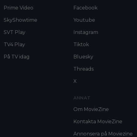
Prime Video
Facebook
SkyShowtime
Youtube
SVT Play
Instagram
TV4 Play
Tiktok
På TV idag
Bluesky
Threads
X
ANNAT
Om MovieZine
Kontakta MovieZine
Annonsera på Moviezine