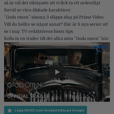
så är väl det viktigaste att vi fick ta ett ordentligt
farväl av våra älskade karaktärer.
”Goda omen” säsong 3 släpps idag på Prime Video.
Vill du hellre se något annat? Här är
8 nya serier att
se i maj: TV-redaktörens bästa tips
.
Kolla in en trailer till det allra sista ”Goda omen” här:
Lägg till MZ som önskad källa på Google