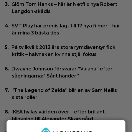
Glöm Tom Hanks – här är Netflix nya Robert
Langdon-skådis
SVT Play har precis lagt till 17 nya filmer – här
är mina 3 bästa tips
På tv ikväll: 2013 års stora rymdäventyr fick
kritik – halvnaken kvinna stjäl fokus
Dwayne Johnson försvarar ”Vaiana” efter
sågningarna: ”Sånt händer”
”The Legend of Zelda” blir en av Sam Neills
sista roller
IKEA hyllas världen över – efter briljant
blinkning till Alexander Skarsgård