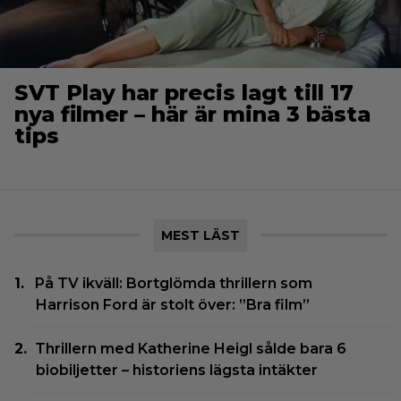
SVT Play har precis lagt till 17
nya filmer – här är mina 3 bästa
tips
MEST LÄST
På TV ikväll: Bortglömda thrillern som
Harrison Ford är stolt över: ”Bra film”
Thrillern med Katherine Heigl sålde bara 6
biobiljetter – historiens lägsta intäkter