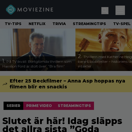
TV-TIPS
NETFLIX
TRIVIA
STREAMINGTIPS
TV-SPEL
2.
Thrillern med Katherine Heigl
1.
På TV ikväll: Bortglömda thrillern som
bara 6 biobiljetter – historiens l
Harrison Ford är stolt över: ”Bra film”
intäkter
Efter 25 Beckfilmer – Anna Asp hoppas nya
filmen blir en snackis
SERIER
PRIME VIDEO
STREAMINGTIPS
Slutet är här! Idag släpps
det allra sista ”Goda