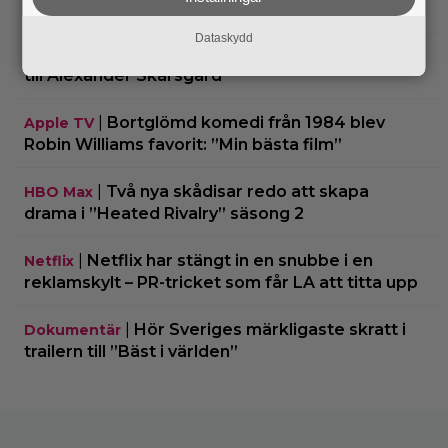
hoppas nya filmen blir en snackis
Dataskydd
IKEA hyllas världen över – efter briljant blinkning
till Alexander Skarsgård
|
Bortglömd komedi från 1984 blev
Apple TV
Robin Williams favorit: ”Min bästa film”
|
Två nya skådisar redo att skapa
HBO Max
drama i ”Heated Rivalry” säsong 2
|
Netflix har stängt in en snubbe i en
Netflix
reklamskylt – PR-tricket som får LA att titta upp
|
Hör Sveriges märkligaste skratt i
Dokumentär
trailern till ”Bäst i världen”