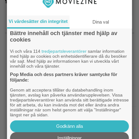
Efter 25 Beckfilmer – Anna Asp hoppas nya
filmen blir en snackis
Vi värdesätter din integritet
Dina val
Bättre innehåll och tjänster med hjälp av
SENASTE NYTT
cookies
|
”Hajen” i topp när Empires läsare
Klassiker
Vi och våra 114
tredjepartsleverantörer
samlar information
med hjälp av cookies och enhetsidentifierare då du besöker
korar tidernas 100 bästa filmer
vår sajt. Med hjälp av informationen kan vi utveckla vårt
innehåll och våra tjänster.
|
”Svärtan”-stjärnan Linus Rogsgård om
Exklusivt
Pop Media och dess partners kräver samtycke för
sina favoritserier: ”En av de bästa…”
följande:
Genom att acceptera tillåter du databehandling inom
|
Nu på Viaplay: ”Stiliserat våld och
Streamingtips
tjänsten, avslag kan påverka användarupplevelsen. Vissa
gapskratt” i oförutsägbar thriller från 2008
tredjepartsleverantörer kan använda sitt berättigade intresse
för att arbeta, du kan invända mot det eller ändra andra
inställningar när som helst genom att välja "Inställningar"
|
3 nya filmer på Netflix: Oscarsvinnaren
Netflix
längst ner på sidan.
från 2025 klättrar på topplistan
Godkänn alla
|
Efter 25 Beckfilmer – Anna Asp
Bioaktuellt
Inställningar