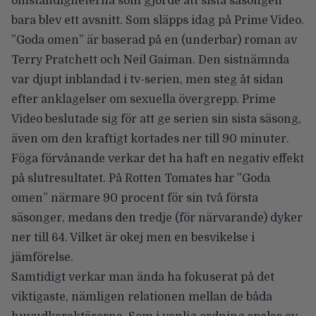
omständigheterna som gjorde att sista säsongen
bara blev ett avsnitt. Som släpps idag på Prime Video.
”Goda omen” är baserad på en (underbar) roman av
Terry Pratchett och Neil Gaiman. Den sistnämnda
var djupt inblandad i tv-serien, men steg åt sidan
efter
anklagelser om sexuella övergrepp
. Prime
Video beslutade sig för att ge serien sin sista säsong,
även om den kraftigt kortades ner till 90 minuter.
Föga förvånande verkar det ha haft en negativ effekt
på slutresultatet. På
Rotten Tomates har ”Goda
omen”
närmare 90 procent för sin två första
säsonger, medans den tredje (för närvarande) dyker
ner till 64. Vilket är okej men en besvikelse i
jämförelse.
Samtidigt verkar man ända ha fokuserat på det
viktigaste, nämligen relationen mellan de båda