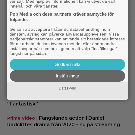
vår sajt. Med hjälp av informationen kan vi utveckla vårt
innehåll och våra tjänster.
|
2 säsonger av brittisk deckare
Streamingtips
Pop Media och dess partners kräver samtycke för
kommer till SVT Play – baserad på svensk bok
följande:
|
Actionsuccén från 1998 som Jackie
Kändisar
Genom att acceptera tillåter du databehandling inom
tjänsten, avslag kan påverka användarupplevelsen. Vissa
Chan vill glömma: ”Gillar den fortfarande inte”
tredjepartsleverantörer kan använda sitt berättigade intresse
för att arbeta, du kan invända mot det eller ändra andra
inställningar när som helst genom att välja "Inställningar"
|
Sista chansen: 2010-talets mest episka
Fantasy
längst ner på sidan.
fantasytrilogi lämnar Netflix i augusti
Godkänn alla
|
Christopher Nolans
Christopher Nolan
Inställningar
favoritkomedi är hyllad kultrulle från 1987
Dataskydd
|
”Svärtan”-aktuella Ture Nermans
Exklusivt
favoritfilm är en klassiker från 1994:
”Fantastisk”
|
Fängslande action i Daniel
Prime Video
Radcliffes drama från 2020 – nu på streaming