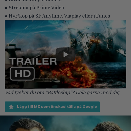
● Streama på Prime Video
● Hyr/köp på SF Anytime, Viaplay eller iTunes
Vad tycker du om ”Battleship”? Dela gärna med dig.
Lägg till MZ som önskad källa på Google