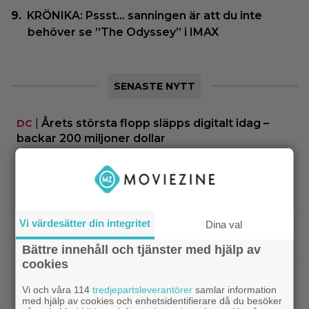
KRÖNIKA: Pssst… sanningen är att du inte
behöver se ”The Odyssey” i IMAX
SENASTE NYTT
|
Årets största flopp släpps digitalt idag –
DC
backar 200 miljoner dollar
|
Missade du Hugh Jackmans
SkyShowtime
”härliga kärlekssaga” på bio? Nu finns den att
streama
Vi värdesätter din integritet
Dina val
|
Guy Ritchies nya film släpps
Digitalpremiär
digitalt men sågas: ”Actionfattig och tråkig”
Bättre innehåll och tjänster med hjälp av
cookies
|
Ikväll på tv: Kika in en ”perfekt” thriller
Klassiker
Vi och våra 114
tredjepartsleverantörer
samlar information
med 8,4 på IMDb
med hjälp av cookies och enhetsidentifierare då du besöker