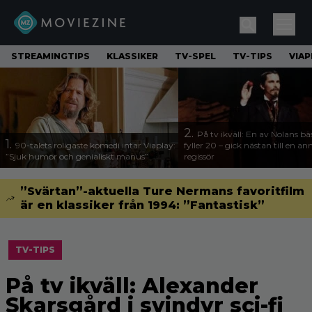
STREAMINGTIPS
KLASSIKER
TV-SPEL
TV-TIPS
VIAP
2.
På tv ikväll: En av Nolans bä
1.
90-talets roligaste komedi intar Viaplay:
fyller 20 – gick nästan till en a
”Sjuk humor och genialiskt manus”
regissör
”Svärtan”-aktuella Ture Nermans favoritfilm
är en klassiker från 1994: ”Fantastisk”
TV-TIPS
På tv ikväll: Alexander
Skarsgård i svindyr sci-fi