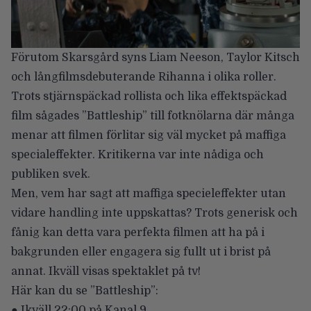
Förutom Skarsgård syns
Liam Neeson
,
Taylor Kitsch
och långfilmsdebuterande
Rihanna
i olika roller.
Trots stjärnspäckad rollista och lika effektspäckad
film sågades ”Battleship” till fotknölarna där många
menar att filmen förlitar sig väl mycket på maffiga
specialeffekter. Kritikerna var inte nådiga och
publiken svek.
Men, vem har sagt att maffiga specieleffekter utan
vidare handling inte uppskattas? Trots generisk och
fånig kan detta vara perfekta filmen att ha på i
bakgrunden eller engagera sig fullt ut i brist på
annat. Ikväll visas spektaklet på tv!
Här kan du se ”Battleship”:
● Ikväll 22:00 på Kanal 9