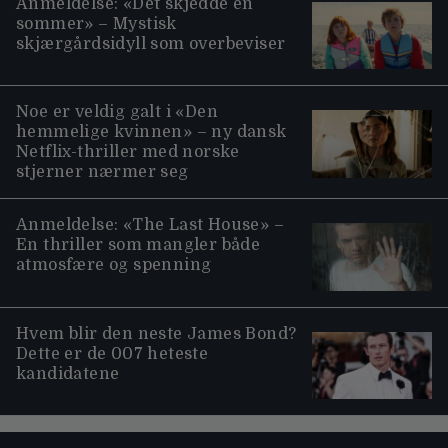
Anmeldelse: «Det skjedde en
sommer» – Mystisk
skjærgårdsidyll som overbeviser
Noe er veldig galt i «Den
hemmelige kvinnen» – ny dansk
Netflix-thriller med norske
stjerner nærmer seg
Anmeldelse: «The Last House» –
En thriller som mangler både
atmosfære og spenning
Hvem blir den neste James Bond?
Dette er de 007 heteste
kandidatene
Moviezine footer navigation