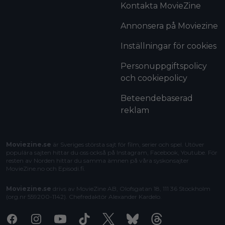
Kontakta MovieZine
Annonsera på Moviezine
Inställningar för cookies
Personuppgiftspolicy
och cookiepolicy
Beteendebaserad
reklam
Moviezine.se
är Sveriges största sajt för film, serier och spel. Utöver
populära sajten hittar du oss också på Instagram, Facebook, Youtube. För
resten av Norden hittar du samma ämnen på våra syskonsajter
MovieZine.no
och
Episodi.fi
.
Moviezine.se
drivs av MovieZine AB, Olofsgatan 18, 111 36 Stockholm
(org.nr 559200-1142). Chefredaktör
Alexander Kardelo
.
Facebook
Instagram
Youtube
Tiktok
X
Bluesky
Threads