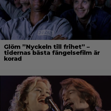
Glöm ”Nyckeln till frihet” –
tidernas bästa fängelsefilm är
korad