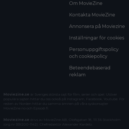
Om MovieZine
Kontakta MovieZine
Annonsera på Moviezine
Inställningar för cookies
Personuppgiftspolicy
och cookiepolicy
Beteendebaserad
reklam
Moviezine.se
är Sveriges största sajt för film, serier och spel. Utöver
populära sajten hittar du oss också på Instagram, Facebook, Youtube. För
resten av Norden hittar du samma ämnen på våra syskonsajter
MovieZine.no
och
Episodi.fi
.
Moviezine.se
drivs av MovieZine AB, Olofsgatan 18, 111 36 Stockholm
(org.nr 559200-1142). Chefredaktör
Alexander Kardelo
.