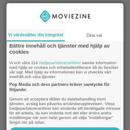
|
Sista säsongen av ”The Witcher”
Fantasy
försenas – släpps 2027
|
Nu på Netflix: Tidlös krigsklassiker från
Netflix
1961 fick fullpott
Vi värdesätter din integritet
Dina val
|
”Hajen” i topp när Empires läsare
Bättre innehåll och tjänster med hjälp av
Klassiker
cookies
korar tidernas 100 bästa filmer
Vi och våra 114
tredjepartsleverantörer
samlar information
|
”Svärtan”-stjärnan Linus Rogsgård om
Exklusivt
med hjälp av cookies och enhetsidentifierare då du besöker
sina favoritserier: ”En av de bästa…”
vår sajt. Med hjälp av informationen kan vi utveckla vårt
innehåll och våra tjänster.
Pop Media och dess partners kräver samtycke för
|
Nu på Viaplay: ”Stiliserat våld och
Streamingtips
följande:
gapskratt” i oförutsägbar thriller från 2008
Genom att acceptera tillåter du databehandling inom
tjänsten, avslag kan påverka användarupplevelsen. Vissa
|
3 nya filmer på Netflix: Oscarsvinnaren
Netflix
tredjepartsleverantörer kan använda sitt berättigade intresse
från 2025 klättrar på topplistan
för att arbeta, du kan invända mot det eller ändra andra
inställningar när som helst genom att välja "Inställningar"
längst ner på sidan.
|
Efter 25 Beckfilmer – Anna Asp
Bioaktuellt