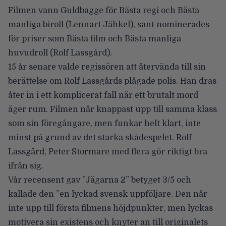
Filmen vann Guldbagge för Bästa regi och Bästa
manliga biroll (Lennart Jähkel), sant nominerades
för priser som Bästa film och Bästa manliga
huvudroll (
Rolf Lassgård
).
15 år senare valde regissören att återvända till sin
berättelse om Rolf Lassgårds plågade polis. Han dras
åter in i ett komplicerat fall när ett brutalt mord
äger rum. Filmen når knappast upp till samma klass
som sin föregångare, men funkar helt klart, inte
minst på grund av det starka skådespelet. Rolf
Lassgård, Peter Stormare med flera gör riktigt bra
ifrån sig.
Vår recensent gav
”Jägarna 2” betyget 3/5
och
kallade den ”en lyckad svensk uppföljare. Den når
inte upp till första filmens höjdpunkter, men lyckas
motivera sin existens och knyter an till originalets