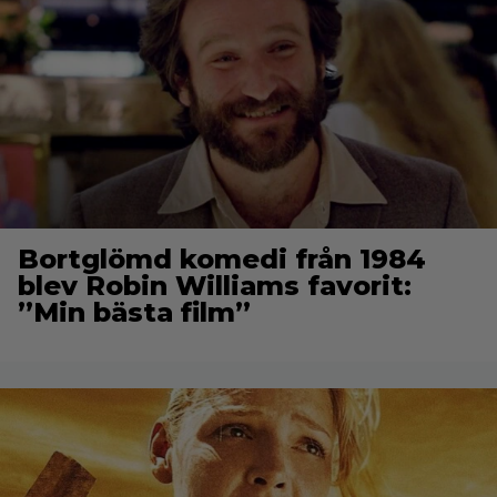
Bortglömd komedi från 1984
blev Robin Williams favorit:
”Min bästa film”