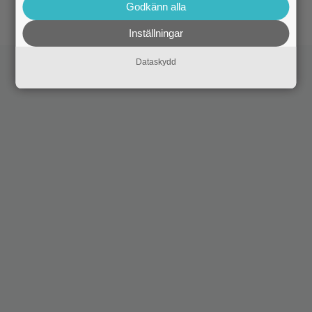
hoppas nya filmen blir en snackis
Godkänn alla
Inställningar
Dataskydd