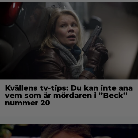
Kvällens tv-tips: Du kan inte ana
vem som är mördaren i ”Beck”
nummer 20