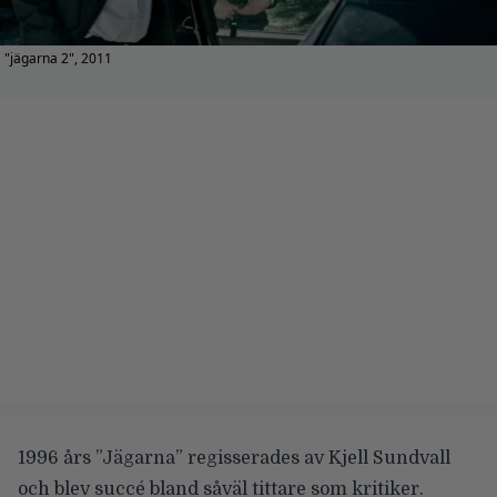
"jägarna 2", 2011
1996 års
”Jägarna”
regisserades av
Kjell Sundvall
och blev succé bland såväl tittare som kritiker.