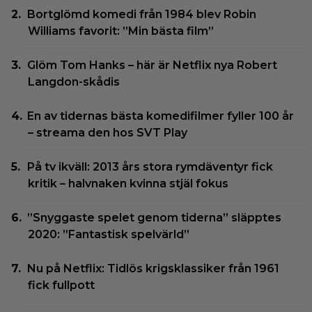
Bortglömd komedi från 1984 blev Robin
Williams favorit: ”Min bästa film”
Glöm Tom Hanks – här är Netflix nya Robert
Langdon-skådis
En av tidernas bästa komedifilmer fyller 100 år
– streama den hos SVT Play
På tv ikväll: 2013 års stora rymdäventyr fick
kritik – halvnaken kvinna stjäl fokus
”Snyggaste spelet genom tiderna” släpptes
2020: ”Fantastisk spelvärld”
Nu på Netflix: Tidlös krigsklassiker från 1961
fick fullpott