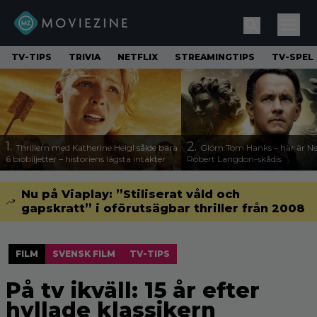
TV-TIPS
TRIVIA
NETFLIX
STREAMINGTIPS
TV-SPEL
1.
2.
Thrillern med Katherine Heigl sålde bara
Glöm Tom Hanks – här är Net
6 biobiljetter – historiens lägsta intäkter
Robert Langdon-skådis
Nu på Viaplay: ”Stiliserat våld och
gapskratt” i oförutsägbar thriller från 2008
FILM
SVENSK FILM
TV-TIPS
På tv ikväll: 15 år efter
hyllade klassikern