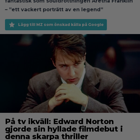
fantastisk som souldrottningen Aretha Franklin
– ”ett vackert porträtt av en legend”
Lägg till MZ som önskad källa på Google
På tv ikväll: Edward Norton
gjorde sin hyllade filmdebut i
denna skarpa thriller