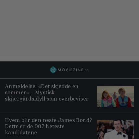
Anmeldelse: «Det skjedde en
sommer» – Mystisk
skjærgårdsidyll som overbeviser
Hvem blir den neste James Bond?
Dette er de 007 heteste
kandidatene