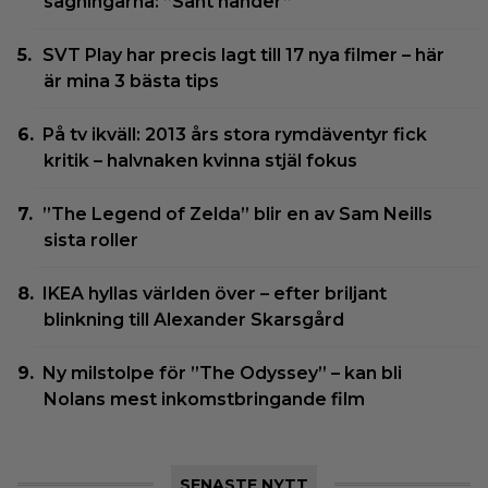
sågningarna: ”Sånt händer”
SVT Play har precis lagt till 17 nya filmer – här
är mina 3 bästa tips
På tv ikväll: 2013 års stora rymdäventyr fick
kritik – halvnaken kvinna stjäl fokus
”The Legend of Zelda” blir en av Sam Neills
sista roller
IKEA hyllas världen över – efter briljant
blinkning till Alexander Skarsgård
Ny milstolpe för ”The Odyssey” – kan bli
Nolans mest inkomstbringande film
SENASTE NYTT