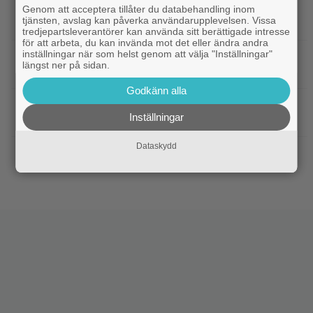
|
Bortglömd komedi från 1984 blev
Apple TV
Genom att acceptera tillåter du databehandling inom
tjänsten, avslag kan påverka användarupplevelsen. Vissa
Robin Williams favorit: ”Min bästa film”
tredjepartsleverantörer kan använda sitt berättigade intresse
för att arbeta, du kan invända mot det eller ändra andra
inställningar när som helst genom att välja "Inställningar"
|
Två nya skådisar redo att skapa
HBO Max
längst ner på sidan.
drama i ”Heated Rivalry” säsong 2
Godkänn alla
|
Netflix har stängt in en snubbe i en
Netflix
Inställningar
reklamskylt – PR-tricket som får LA att titta upp
Dataskydd
|
Hör Sveriges märkligaste skratt i
Dokumentär
trailern till ”Bäst i världen”