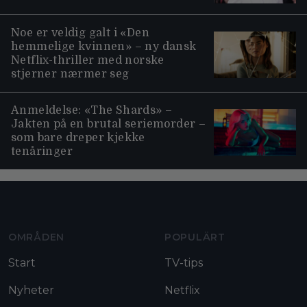
Noe er veldig galt i «Den
hemmelige kvinnen» – ny dansk
Netflix-thriller med norske
stjerner nærmer seg
Anmeldelse: «The Shards» –
Jakten på en brutal seriemorder –
som bare dreper kjekke
tenåringer
Moviezine footer navigation
OMRÅDEN
POPULÄRT
Start
TV-tips
Nyheter
Netflix