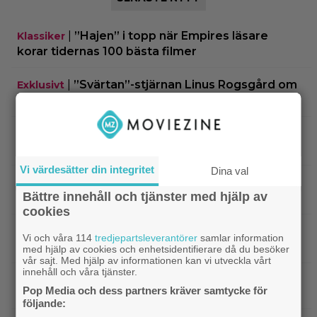
|
”Hajen” i topp när Empires läsare
Klassiker
korar tidernas 100 bästa filmer
|
”Svärtan”-stjärnan Linus Rogsgård om
Exklusivt
sina favoritserier: ”En av de bästa…”
|
Nu på Viaplay: ”Stiliserat våld och
Streamingtips
gapskratt” i oförutsägbar thriller från 2008
Vi värdesätter din integritet
Dina val
|
3 nya filmer på Netflix: Oscarsvinnaren
Netflix
Bättre innehåll och tjänster med hjälp av
från 2025 klättrar på topplistan
cookies
|
Efter 25 Beckfilmer – Anna Asp
Bioaktuellt
Vi och våra 114
tredjepartsleverantörer
samlar information
hoppas nya filmen blir en snackis
med hjälp av cookies och enhetsidentifierare då du besöker
vår sajt. Med hjälp av informationen kan vi utveckla vårt
innehåll och våra tjänster.
IKEA hyllas världen över – efter briljant blinkning
Pop Media och dess partners kräver samtycke för
till Alexander Skarsgård
följande: