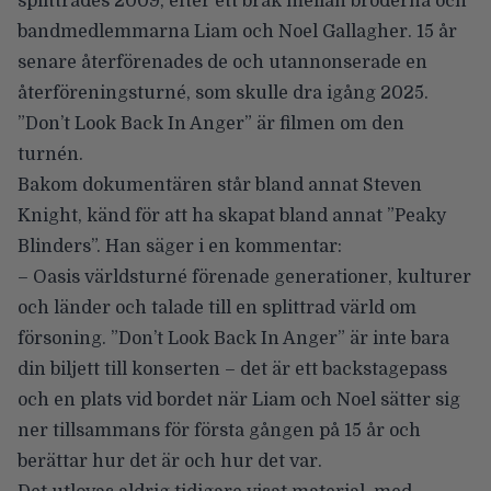
splittrades 2009, efter ett bråk mellan bröderna och
bandmedlemmarna Liam och Noel Gallagher. 15 år
senare återförenades de och utannonserade en
återföreningsturné, som skulle dra igång 2025.
”Don’t Look Back In Anger” är filmen om den
turnén.
Bakom dokumentären står bland annat Steven
Knight, känd för att ha skapat bland annat ”Peaky
Blinders”. Han säger i en kommentar:
– Oasis världsturné förenade generationer, kulturer
och länder och talade till en splittrad värld om
försoning. ”Don’t Look Back In Anger” är inte bara
din biljett till konserten – det är ett backstagepass
och en plats vid bordet när Liam och Noel sätter sig
ner tillsammans för första gången på 15 år och
berättar hur det är och hur det var.