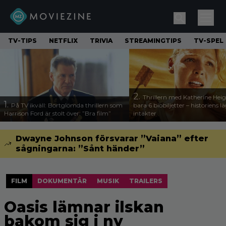
TV-TIPS
NETFLIX
TRIVIA
STREAMINGTIPS
TV-SPEL
2.
Thrillern med Katherine Heigl
1.
På TV ikväll: Bortglömda thrillern som
bara 6 biobiljetter – historiens l
Harrison Ford är stolt över: ”Bra film”
intäkter
Dwayne Johnson försvarar ”Vaiana” efter
sågningarna: ”Sånt händer”
FILM
DOKUMENTÄR
MUSIK
TRAILERS
Oasis lämnar ilskan
bakom sig i ny