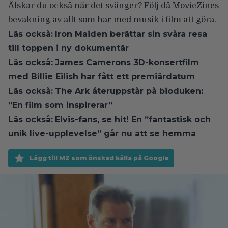
Älskar du också när det svänger?
Följ då MovieZines
bevakning av allt som har med musik i film att göra
.
Läs också:
Iron Maiden berättar sin svåra resa
till toppen i ny dokumentär
Läs också:
James Camerons 3D-konsertfilm
med Billie Eilish har fått ett premiärdatum
Läs också:
The Ark återuppstår på bioduken:
”En film som inspirerar”
Läs också:
Elvis-fans, se hit! En ”fantastisk och
unik live-upplevelse” går nu att se hemma
Lägg till MZ som önskad källa på Google