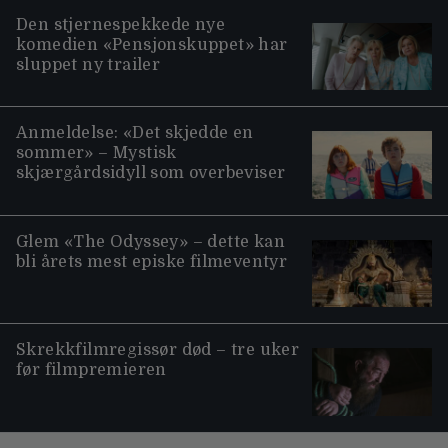
Den stjernespekkede nye
komedien «Pensjonskuppet» har
sluppet ny trailer
Anmeldelse: «Det skjedde en
sommer» – Mystisk
skjærgårdsidyll som overbeviser
Glem «The Odyssey» – dette kan
bli årets mest episke filmeventyr
Skrekkfilmregissør død – tre uker
før filmpremieren