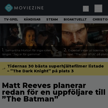
TV-SPEL
KÄNDISAR
STEAM
BIOAKTUELLT
CHRISTO
1.
2.
Samantha Morton får inga roller
Experter väljer ut tidernas 1
längre: ”Jag är för gammal”
tv-spel: ”The Last of Us” på plats
Tidernas 30 bästa superhjältefilmer listade
– ”The Dark Knight” på plats 3
Matt Reeves planerar
redan för en uppföljare till
”The Batman”