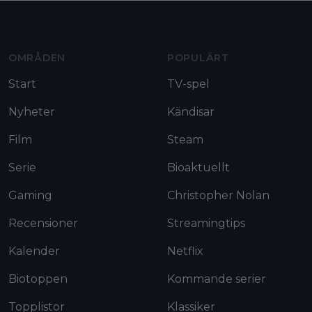
Moviezine footer navigation
OMRÅDEN
POPULÄRT
Start
TV-spel
Nyheter
Kändisar
Film
Steam
Serie
Bioaktuellt
Gaming
Christopher Nolan
Recensioner
Streamingtips
Kalender
Netflix
Biotoppen
Kommande serier
Topplistor
Klassiker