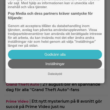
charmigaste komedi” – nu på bio
vår sajt. Med hjälp av informationen kan vi utveckla vårt
innehåll och våra tjänster.
|
Tidernas 30 bästa superhjältefilmer listade
DC
Pop Media och dess partners kräver samtycke för
– ”The Dark Knight” på plats 3
följande:
Genom att acceptera tillåter du databehandling inom
|
Elliot Page ”tappade andan” när han
Bioaktuellt
tjänsten, avslag kan påverka användarupplevelsen. Vissa
tredjepartsleverantörer kan använda sitt berättigade intresse
läste manus till ”The Odyssey”
för att arbeta, du kan invända mot det eller ändra andra
inställningar när som helst genom att välja "Inställningar"
|
Ny trailer till ”Ramayana” visar upp
längst ner på sidan.
Trailers
nästa maffiga fantasyfilm från Indien
Godkänn alla
|
Robert Pattinson är på pedofiljakt i
Trailers
Inställningar
trailern för ”Primetime” – kan bli en av höstens
stora snackisar
Dataskydd
|
27 augusti blir en spännande
Grand Theft Auto
dag för alla ”Grand Theft Auto”-fans
|
Ett nytt mysterium på 8 avsnitt gör
Prime Video
succé på Prime Video just nu