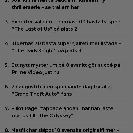
Joel Kinnaman vs Saddam Hussein i ny
thrillerserie – se trailern här
Experter väljer ut tidernas 100 bästa tv-spel:
”The Last of Us” på plats 2
Tidernas 30 bästa superhjältefilmer listade –
”The Dark Knight” på plats 3
Ett nytt mysterium på 8 avsnitt gör succé på
Prime Video just nu
27 augusti blir en spännande dag för alla
”Grand Theft Auto”-fans
Elliot Page ”tappade andan” när han läste
manus till ”The Odyssey”
Netflix har släppt 18 svenska originalfilmer –