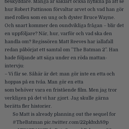
beskyddare. Många är såklart också nyfikna på att se
hur Robert Pattinson förvaltar arvet och vad han gör
med rollen som en ung och dyster Bruce Wayne.
Och snart kommer den oundvikliga frågan – blir det
en uppföljare? När, hur, varför och vad ska den
handla om? Regissören Matt Reeves har iallafall
redan påbörjat ett samtal om ”The Batman 2”. Han
hade följande att säga under en röda mattan-
intervju:
– Vi får se. Såhär är det: man gör inte en etta och
hoppas på en tvåa. Man gör en etta
som behöver vara en fristående film. Men jag tror
verkligen på det vi har gjort. Jag skulle gärna
berätta fler historier.
So Matt is already planning out the sequel for
#TheBatman
pic.twitter.com/22pkbxh89p