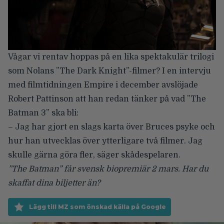
Vågar vi rentav hoppas på en lika spektakulär trilogi
som Nolans ”The Dark Knight”-filmer? I en intervju
med filmtidningen
Empire
i december avslöjade
Robert Pattinson att han redan tänker på vad ”The
Batman 3” ska bli:
– Jag har gjort en slags karta över Bruces psyke och
hur han utvecklas över ytterligare två filmer. Jag
skulle gärna göra fler, säger skådespelaren.
”The Batman” får svensk biopremiär 2 mars. Har du
skaffat dina biljetter än?
Lägg till MZ som önskad källa på Google