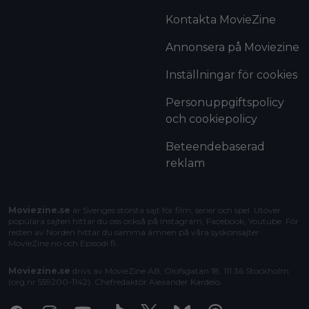
Kontakta MovieZine
Annonsera på Moviezine
Inställningar för cookies
Personuppgiftspolicy
och cookiepolicy
Beteendebaserad
reklam
Moviezine.se
är Sveriges största sajt för film, serier och spel. Utöver
populära sajten hittar du oss också på Instagram, Facebook, Youtube. För
resten av Norden hittar du samma ämnen på våra syskonsajter
MovieZine.no
och
Episodi.fi
.
Moviezine.se
drivs av MovieZine AB, Olofsgatan 18, 111 36 Stockholm
(org.nr 559200-1142). Chefredaktör
Alexander Kardelo
.