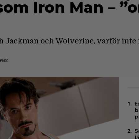
som Iron Man – ”
h Jackman och Wolverine, varför int
09:00
E
b
p
S
l