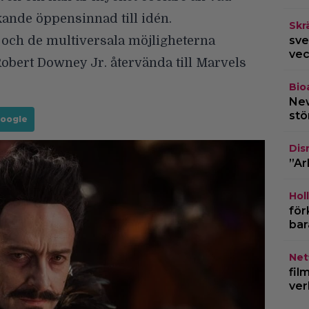
skande öppensinnad till idén.
Skr
l och de multiversala möjligheterna
sve
vec
obert Downey Jr. återvända till Marvels
Bio
New
stö
Google
Dis
”Ar
Hol
för
bar
Netf
fil
ver