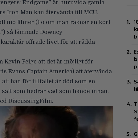
Avengers: Endgame” är huruvida gamla
r
s Iron Man kan återvända till MCU.
otalt nio filmer (tio om man räknar en kort
1
k
k”) så lämnade Downey
b
araktär offrade livet för att rädda
E
b
en
Kevin Feige
att det är möjligt för
p
is Evans Captain America) att återvända
att han för tillfället är död som en
S
l
tt sätt som hedrar vad som hände innan.
med
DiscussingFilm
.
T
S
f
G