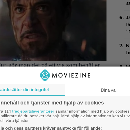
s
J
l
”
N
h
Hur gör man det på ett vis som behåller
M
”
 det bra? Och vi har spenderat, du vet,
h
ura ut det för Wolverine. Så vad händer i
värdesätter din integritet
Dina val
 stolta över att vi, tror jag, har lurat ut
E
2
 Hughs framträdande och huvudroll är
innehåll och tjänster med hjälp av cookies
H
åra 114
tredjepartsleverantörer
samlar information med hjälp av cookies
 kan göras – om man är försiktig.
ntifierare då du besöker vår sajt. Med hjälp av informationen kan vi utv
ch våra tjänster.
 verkar inte heller vara främmande för
a och dess partners kräver samtycke för följande: