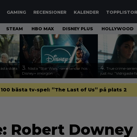
GAMING
RECENSIONER
KALENDER
TOPPLISTO
STEAM
HBO MAX
DISNEY PLUS
HOLLYWOOD
3.
4.
nästa stora
Nästa ”Star Wars”-serie landar hos
True crime-serien
Disney+ imorgon
just nu: ”Vidrigaste fa
 100 bästa tv-spel: ”The Last of Us” på plats 2
e: Robert Downey 