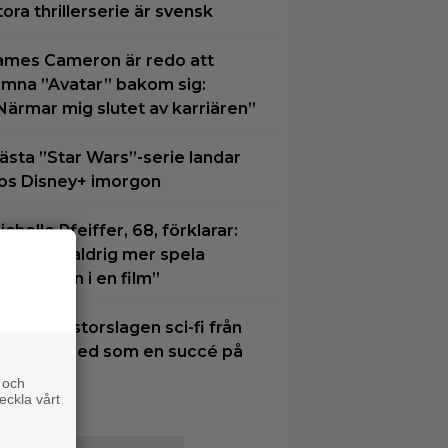
tora thrillerserie är svensk
ames Cameron är redo att
ämna ”Avatar” bakom sig:
Närmar mig slutet av karriären”
ästa ”Star Wars”-serie landar
os Disney+ imorgon
ichelle Pfeiffer, 68, förklarar:
Kommer aldrig mer spela
uvudrollen i en film”
n visuellt storslagen sci-fi från
026 slår ned som en succé på
BO Max
 och
eckla vårt