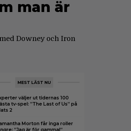
om man är
e med Downey och Iron
MEST LÄST NU
xperter väljer ut tidernas 100
ästa tv-spel: ”The Last of Us” på
lats 2
amantha Morton får inga roller
ängre: ”Jag är för gammal”