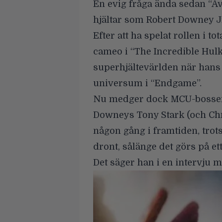
En evig fråga ända sedan “
hjältar som
Robert Downey J
Efter att ha spelat rollen i t
cameo i “The Incredible Hul
superhjältevärlden när hans k
universum i “Endgame”.
Nu medger dock MCU-boss
Downeys Tony Stark (och Chr
någon gång i framtiden, trots 
dront, sålänge det görs på e
Det säger han i en intervju 