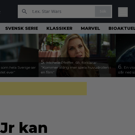
Sök
R
SVENSK SERIE
KLASSIKER
MARVEL
BIOAKTUE
5.
Michelle Pfeiffer, 68, förklarar:
6.
 som hela Sverige ser
”Kommer aldrig mer spela huvudrollen i
En vis
llet ever”
en film”
slår ned
Jr kan