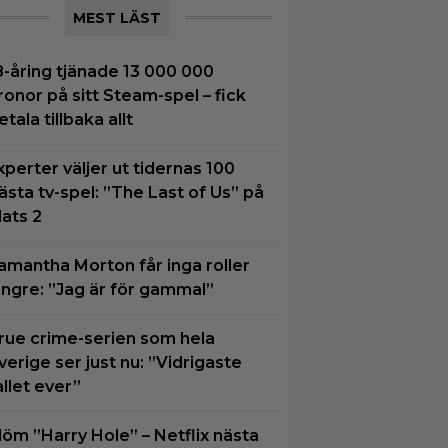
MEST LÄST
8-åring tjänade 13 000 000
ronor på sitt Steam-spel – fick
etala tillbaka allt
xperter väljer ut tidernas 100
ästa tv-spel: ”The Last of Us” på
lats 2
amantha Morton får inga roller
ängre: ”Jag är för gammal”
rue crime-serien som hela
verige ser just nu: ”Vidrigaste
allet ever”
löm ”Harry Hole” – Netflix nästa