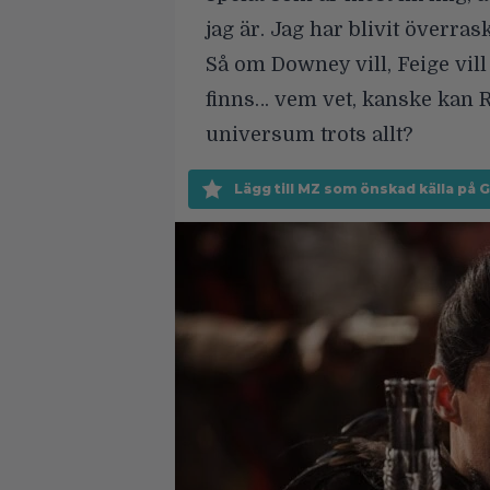
jag är. Jag har blivit överra
Så om Downey vill, Feige vil
finns… vem vet, kanske kan R
universum trots allt?
Lägg till MZ som önskad källa på 