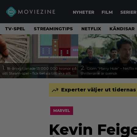
NYHETER
FILM
SERIER
TV-SPEL
STREAMINGTIPS
NETFLIX
KÄNDISAR
1.
2.
18-åring tjänade 13 000 000 kronor på
Glöm ”Harry Hole” – Netflix 
sitt Steam-spel – fick betala tillbaka allt
thrillerserie är svensk
Experter väljer ut tidernas
MARVEL
Kevin Feig