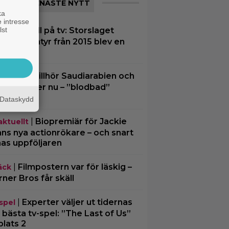
SENASTE NYTT
ka
 intresse
lst
|
Ikväll på tv: Storslaget
tips
tasy-äventyr från 2015 blev en
 flopp
|
EA tillhör Saudiarabien och
spel
ed Kushner nu – ”blodbad”
tar
Dataskydd
|
Biopremiär för Jackie
aktuellt
ns nya actionrökare – och snart
mas uppföljaren
|
Filmpostern var för läskig –
äck
ner Bros får skäll
|
Experter väljer ut tidernas
spel
 bästa tv-spel: ”The Last of Us”
plats 2