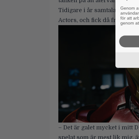
tanken på att återvända till 
Genom att
Tidigare i år samtalade han 
användaru
för att a
Actors, och fick då frågan om
genom att
– Det är galet mycket i mitt 
spelat som är mest lik mig,