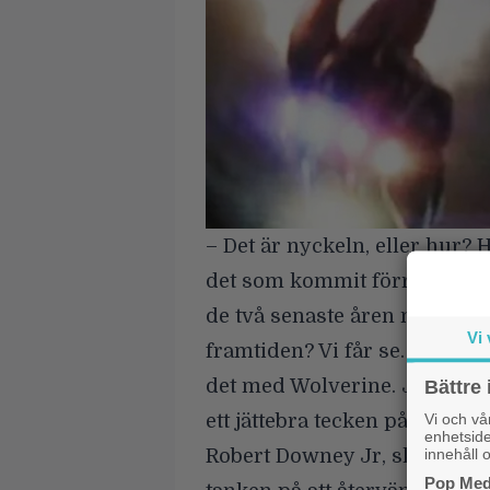
– Det är nyckeln, eller hur? 
det som kommit förr, och gör
de två senaste åren med att l
Vi 
framtiden? Vi får se. Vi är bara
det med Wolverine. Jag tror
Bättre 
Vi och v
ett jättebra tecken på att det
enhetside
innehåll o
Robert Downey Jr, ska sägas,
Pop Medi