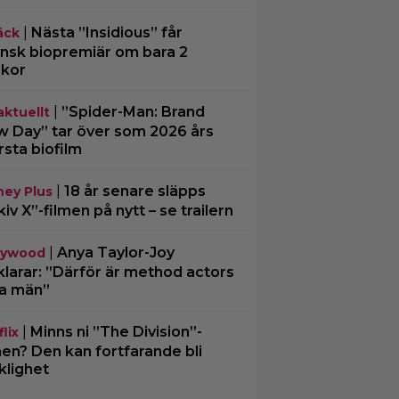
|
Nästa ”Insidious” får
äck
nsk biopremiär om bara 2
kor
|
”Spider-Man: Brand
aktuellt
 Day” tar över som 2026 års
rsta biofilm
|
18 år senare släpps
ney Plus
kiv X”-filmen på nytt – se trailern
|
Anya Taylor-Joy
lywood
klarar: ”Därför är method actors
a män”
|
Minns ni ”The Division”-
lix
men? Den kan fortfarande bli
klighet