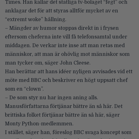
Times
. Han kallar det statliga tv-bolaget “fegt” och
anklagar det för att styras alltför mycket av en
“extremt woke” hållning.
– Mängder av humor stoppas direkt in i frysen
eftersom cheferna inte vill få telefonsamtal under
middagen. De verkar inte inse att man retas med
människor, att man är ohövlig mot människor som
man tycker om, säger John Cleese.
Han berättar att hans idéer nyligen avvisades vid ett
möte med BBC och beskriver en högt uppsatt chef
som en “clown”.
– De som styr nu har ingen aning alls.
Manusförfattarna förtjänar bättre än så här. Det
brittiska folket förtjänar bättre än så här, säger
Monty Python-medlemmen.
I stället, säger han, föreslog BBC svaga koncept som