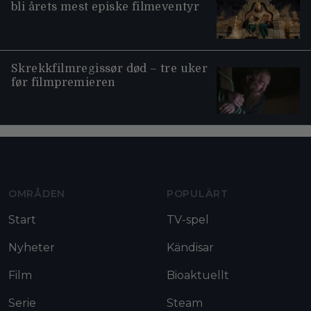
bli årets mest episke filmeventyr
Skrekkfilmregissør død – tre uker
før filmpremieren
Moviezine footer navigation
OMRÅDEN
POPULÄRT
Start
TV-spel
Nyheter
Kändisar
Film
Bioaktuellt
Serie
Steam