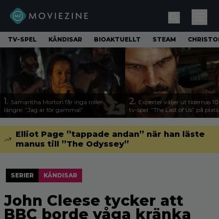
TV-SPEL
KÄNDISAR
BIOAKTUELLT
STEAM
CHRISTO
1.
2.
Samantha Morton får inga roller
Experter väljer ut tidernas 1
längre: ”Jag är för gammal”
tv-spel: ”The Last of Us” på plats
Elliot Page ”tappade andan” när han läste
manus till ”The Odyssey”
SERIER
KÄNDISAR
John Cleese tycker att
BBC borde våga kränka