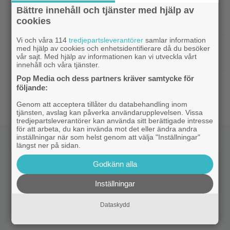
Bättre innehåll och tjänster med hjälp av
|
Från ”Heartstopper” till ”X-Men”? Kit
Casting
cookies
Connor kan bli nye Cyclops
Vi och våra 114
tredjepartsleverantörer
samlar information
|
Nya svenska filmen kallas ”årets
Bioaktuellt
med hjälp av cookies och enhetsidentifierare då du besöker
vår sajt. Med hjälp av informationen kan vi utveckla vårt
charmigaste komedi” – nu på bio
innehåll och våra tjänster.
Pop Media och dess partners kräver samtycke för
|
Tidernas 30 bästa superhjältefilmer listade
DC
följande:
– ”The Dark Knight” på plats 3
Genom att acceptera tillåter du databehandling inom
tjänsten, avslag kan påverka användarupplevelsen. Vissa
tredjepartsleverantörer kan använda sitt berättigade intresse
för att arbeta, du kan invända mot det eller ändra andra
inställningar när som helst genom att välja "Inställningar"
längst ner på sidan.
Godkänn alla
Inställningar
Dataskydd