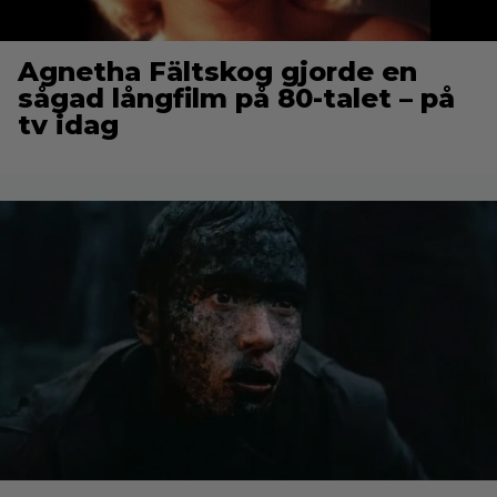
Agnetha Fältskog gjorde en
sågad långfilm på 80-talet – på
tv idag