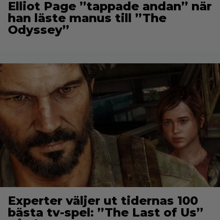
Elliot Page ”tappade andan” när
han läste manus till ”The
Odyssey”
Experter väljer ut tidernas 100
bästa tv-spel: ”The Last of Us”