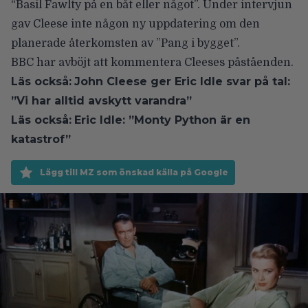
“Basil Fawlty på en båt eller något”. Under intervjun
gav Cleese inte någon ny uppdatering om den
planerade återkomsten av ”
Pang i bygget
”.
BBC har avböjt att kommentera Cleeses påståenden.
Läs också:
John Cleese ger Eric Idle svar på tal:
”Vi har alltid avskytt varandra”
Läs också:
Eric Idle: ”Monty Python är en
katastrof”
Lägg till MZ som önskad källa på Google