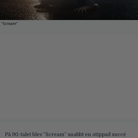
"Scream"
På 90-talet blev ”Scream” snabbt en otippad succé