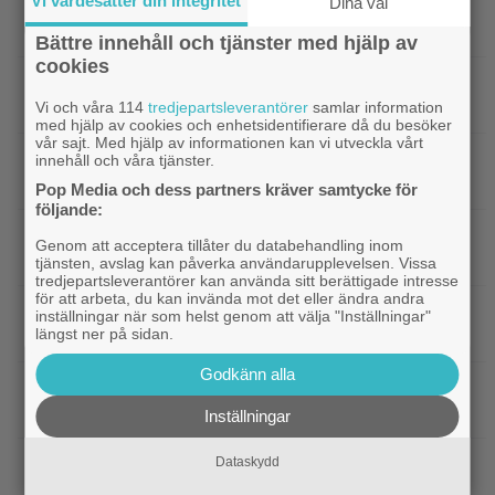
Vi värdesätter din integritet
Dina val
|
”The Legend of Zelda” blir en av Sam
Casting
Neills sista roller
Bättre innehåll och tjänster med hjälp av
cookies
|
Arga föräldrar ringde ner Nintendo –
TV-spel
spelkaraktären ”ser ut som en penis”
Vi och våra 114
tredjepartsleverantörer
samlar information
med hjälp av cookies och enhetsidentifierare då du besöker
vår sajt. Med hjälp av informationen kan vi utveckla vårt
|
Nu vet vi vem som spelar
Kommande filmer
innehåll och våra tjänster.
skurken Ganondorf i ”The Legend of Zelda”
Pop Media och dess partners kräver samtycke för
följande:
|
Jim Carrey klar för ny långfilm –
Casting
Genom att acceptera tillåter du databehandling inom
baserad på älskad animerad serie
tjänsten, avslag kan påverka användarupplevelsen. Vissa
tredjepartsleverantörer kan använda sitt berättigade intresse
för att arbeta, du kan invända mot det eller ändra andra
|
Från ”Heartstopper” till ”X-Men”? Kit
Casting
inställningar när som helst genom att välja "Inställningar"
längst ner på sidan.
Connor kan bli nye Cyclops
Godkänn alla
|
Nya svenska filmen kallas ”årets
Bioaktuellt
charmigaste komedi” – nu på bio
Inställningar
|
Tidernas 30 bästa superhjältefilmer listade
Dataskydd
DC
– ”The Dark Knight” på plats 3