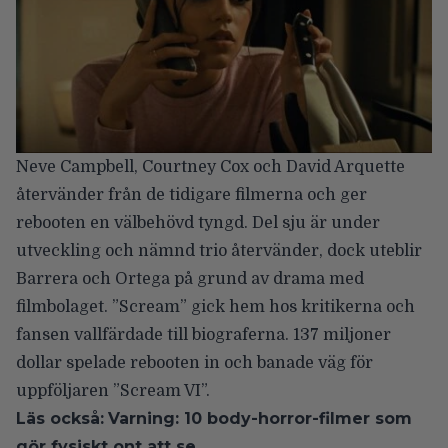
Neve Campbell
,
Courtney Cox
och
David Arquette
återvänder från de tidigare filmerna och ger
rebooten en välbehövd tyngd. Del sju är under
utveckling och nämnd trio återvänder, dock uteblir
Barrera och Ortega på grund av
drama med
filmbolaget
. ”Scream” gick hem hos kritikerna och
fansen vallfärdade till biograferna. 137 miljoner
dollar spelade rebooten in och banade väg för
uppföljaren ”Scream VI”.
Läs också:
Varning: 10 body-horror-filmer som
gör fysiskt ont att se