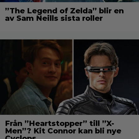
”The Legend of Zelda” blir en
av Sam Neills sista roller
Från ”Heartstopper” till ”X-
Men”? Kit Connor kan bli nye
Cyclops