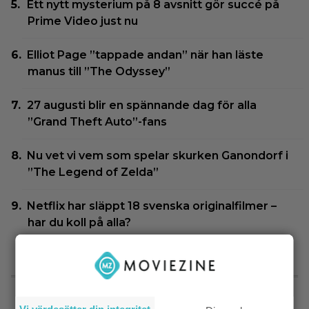
Ett nytt mysterium på 8 avsnitt gör succé på
Prime Video just nu
Elliot Page ”tappade andan” när han läste
manus till ”The Odyssey”
27 augusti blir en spännande dag för alla
”Grand Theft Auto”-fans
Nu vet vi vem som spelar skurken Ganondorf i
”The Legend of Zelda”
Netflix har släppt 18 svenska originalfilmer –
har du koll på alla?
SENASTE NYTT