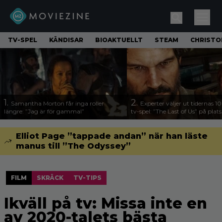
TV-SPEL
KÄNDISAR
BIOAKTUELLT
STEAM
CHRISTO
1.
2.
Samantha Morton får inga roller
Experter väljer ut tidernas 1
längre: ”Jag är för gammal”
tv-spel: ”The Last of Us” på plats
Elliot Page ”tappade andan” när han läste
manus till ”The Odyssey”
FILM
SKRÄCK
TV-TIPS
Ikväll på tv: Missa inte en
av 2020-talets bästa