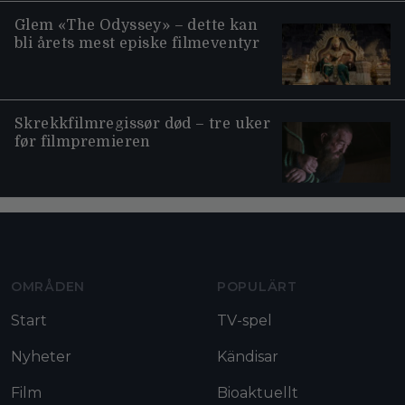
Glem «The Odyssey» – dette kan
bli årets mest episke filmeventyr
Skrekkfilmregissør død – tre uker
før filmpremieren
Moviezine footer navigation
OMRÅDEN
POPULÄRT
Start
TV-spel
Nyheter
Kändisar
Film
Bioaktuellt