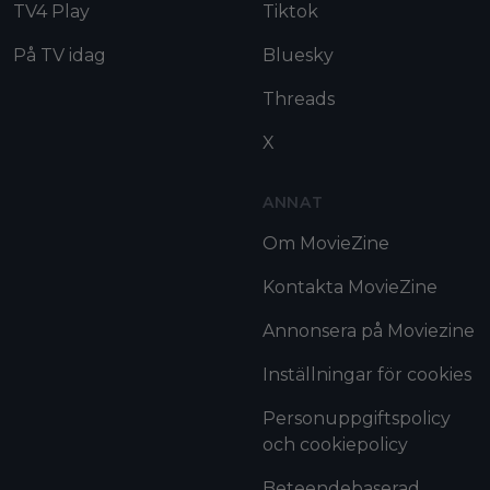
TV4 Play
Tiktok
På TV idag
Bluesky
Threads
X
ANNAT
Om MovieZine
Kontakta MovieZine
Annonsera på Moviezine
Inställningar för cookies
Personuppgiftspolicy
och cookiepolicy
Beteendebaserad