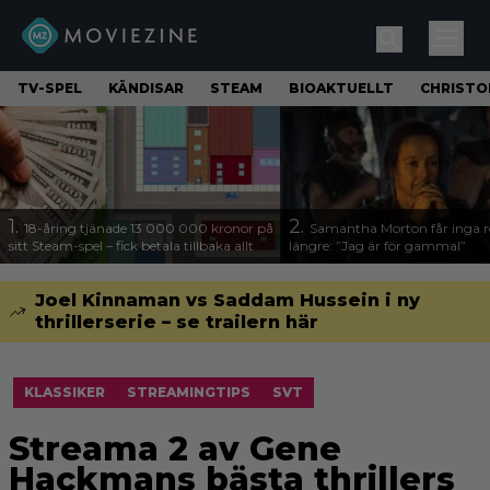
TV-SPEL
KÄNDISAR
STEAM
BIOAKTUELLT
CHRISTO
1.
2.
18-åring tjänade 13 000 000 kronor på
Samantha Morton får inga ro
sitt Steam-spel – fick betala tillbaka allt
längre: ”Jag är för gammal”
Joel Kinnaman vs Saddam Hussein i ny
thrillerserie – se trailern här
KLASSIKER
STREAMINGTIPS
SVT
Streama 2 av Gene
Hackmans bästa thrillers