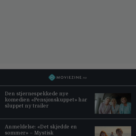
Den stjernespekkede nye
komedien «Pensjonskuppet» har
sluppet ny trailer
Anmeldelse: «Det skjedde en
sommer» – Mystisk