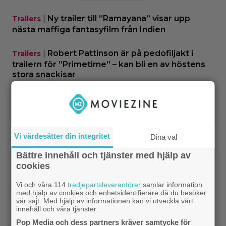
|
Ny trailer till ”Ramayana” visar upp
Trailers
nästa maffiga fantasyfilm från Indien
|
Robert Pattinson är på pedofiljakt i
Trailers
trailern för ”Primetime” – kan bli en av höstens
stora snackisar
|
27 augusti blir en spännande
Grand Theft Auto
dag för alla ”Grand Theft Auto”-fans
|
Ett nytt mysterium på 8 avsnitt gör
Prime Video
Vi värdesätter din integritet
Dina val
succé på Prime Video just nu
Bättre innehåll och tjänster med hjälp av
cookies
|
Harry Potter-fans får betala 4 500
Harry Potter
kronor för nya Lego-setet
Vi och våra 114
tredjepartsleverantörer
samlar information
med hjälp av cookies och enhetsidentifierare då du besöker
vår sajt. Med hjälp av informationen kan vi utveckla vårt
|
Se Connor Storrie från
Kommande filmer
innehåll och våra tjänster.
”Heated Rivalry” i ny sci-fi-thriller
Pop Media och dess partners kräver samtycke för