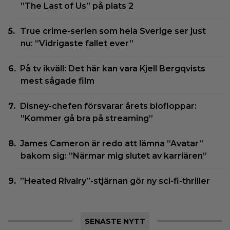
”The Last of Us” på plats 2
True crime-serien som hela Sverige ser just
nu: ”Vidrigaste fallet ever”
På tv ikväll: Det här kan vara Kjell Bergqvists
mest sågade film
Disney-chefen försvarar årets biofloppar:
”Kommer gå bra på streaming”
James Cameron är redo att lämna ”Avatar”
bakom sig: ”Närmar mig slutet av karriären”
”Heated Rivalry”-stjärnan gör ny sci-fi-thriller
SENASTE NYTT