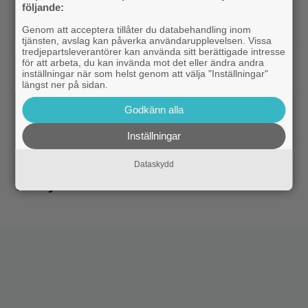
följande:
|
Joel Kinnaman vs Saddam
Kommande serier
Hussein i ny thrillerserie – se trailern här
Genom att acceptera tillåter du databehandling inom
tjänsten, avslag kan påverka användarupplevelsen. Vissa
tredjepartsleverantörer kan använda sitt berättigade intresse
|
Gustaf Skarsgård spelar
Gustaf Skarsgård
för att arbeta, du kan invända mot det eller ändra andra
inställningar när som helst genom att välja "Inställningar"
demonregissör i internationell skräckthriller
längst ner på sidan.
|
Disney-chefen försvarar årets
Godkänn alla
Disney
biofloppar: ”Kommer gå bra på streaming”
Inställningar
|
Sommaren blev just hetare: 2
Disney Plus
Dataskydd
avsnitt av ny Ryan Murphy-thriller har anlänt till
Disney+