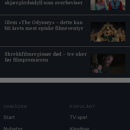
skjærgårdsidyll som overbeviser
Glem «The Odyssey» – dette kan
bli årets mest episke filmeventyr
Skrekkfilmregissør død – tre uker
før filmpremieren
Moviezine footer navigation
OMRÅDEN
POPULÄRT
Start
TV-spel
Nyheter
Kändisar