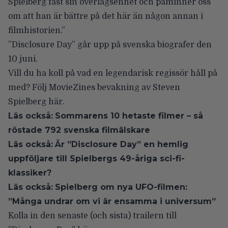
Spielberg fast sin överlägsenhet och påminner oss
om att han är bättre på det här än någon annan i
filmhistorien.”
”Disclosure Day” går upp på svenska biografer
den
10 juni
.
Vill du ha koll på vad en legendarisk regissör håll på
med? Följ
MovieZines bevakning av Steven
Spielberg
här.
Läs också:
Sommarens 10 hetaste filmer – så
röstade 792 svenska filmälskare
Läs också:
Är ”Disclosure Day” en hemlig
uppföljare till Spielbergs 49-åriga sci-fi-
klassiker?
Läs också:
Spielberg om nya UFO-filmen:
”Många undrar om vi är ensamma i universum”
Kolla in den senaste (och sista) trailern till