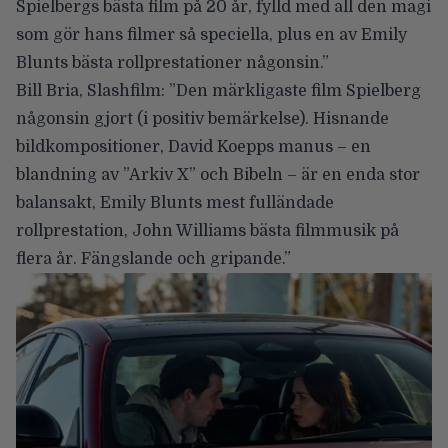
Spielbergs bästa film på 20 år
, fylld med all den magi
som gör hans filmer så speciella, plus en av Emily
Blunts bästa rollprestationer någonsin.”
Bill Bria
, Slashfilm: ”Den märkligaste film Spielberg
någonsin gjort (i positiv bemärkelse). Hisnande
bildkompositioner, David Koepps manus – en
blandning av ”Arkiv X” och Bibeln – är en enda stor
balansakt, Emily Blunts mest fulländade
rollprestation, John Williams bästa filmmusik på
flera år. Fängslande och gripande.”