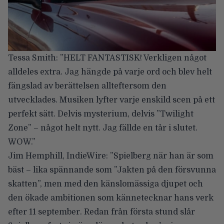
Tessa Smith
: ”HELT FANTASTISK! Verkligen något
alldeles extra. Jag hängde på varje ord och blev helt
fängslad av berättelsen allteftersom den
utvecklades. Musiken lyfter varje enskild scen på ett
perfekt sätt. Delvis mysterium, delvis ”Twilight
Zone” – något helt nytt. Jag fällde en tår i slutet.
WOW.”
Jim Hemphill
, IndieWire: ”Spielberg när han är som
bäst – lika spännande som ”Jakten på den försvunna
skatten”, men med den känslomässiga djupet och
den ökade ambitionen som kännetecknar hans verk
efter 11 september. Redan från första stund slår