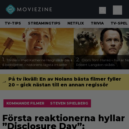
TV-TIPS
STREAMINGTIPS
NETFLIX
TRIVIA
TV-SPEL
1.
2.
Thrillern med Katherine Heigl sålde bara
Glöm Tom Hanks – här är Net
6 biobiljetter – historiens lägsta intäkter
Robert Langdon-skådis
På tv ikväll: En av Nolans bästa filmer fyller
20 – gick nästan till en annan regissör
KOMMANDE FILMER
STEVEN SPIELBERG
Första reaktionerna hyllar
”Disclosure Day”: