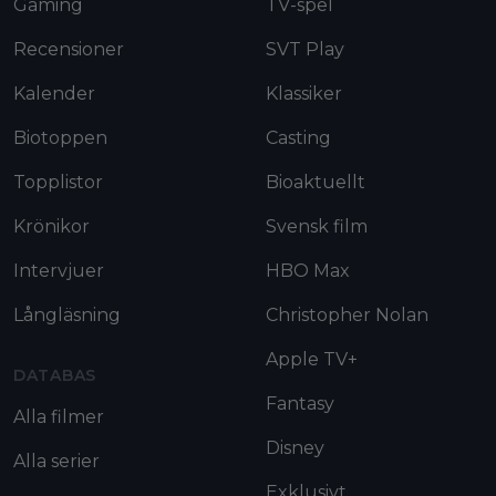
Gaming
TV-spel
Recensioner
SVT Play
Kalender
Klassiker
Biotoppen
Casting
Topplistor
Bioaktuellt
Krönikor
Svensk film
Intervjuer
HBO Max
Långläsning
Christopher Nolan
Apple TV+
DATABAS
Fantasy
Alla filmer
Disney
Alla serier
Exklusivt