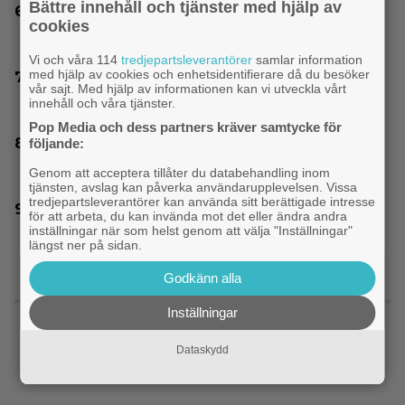
Bättre innehåll och tjänster med hjälp av
Bortglömd komedi från 1984 blev Robin
cookies
Williams favorit: ”Min bästa film”
Vi och våra 114
tredjepartsleverantörer
samlar information
med hjälp av cookies och enhetsidentifierare då du besöker
På tv ikväll: Edward Norton gjorde sin hyllade
vår sajt. Med hjälp av informationen kan vi utveckla vårt
filmdebut i denna skarpa thriller
innehåll och våra tjänster.
Pop Media och dess partners kräver samtycke för
Nu på HBO Max: Tom Hardy gör sin bästa roll i
följande:
”fullkomligt lysande” drama från 2013
Genom att acceptera tillåter du databehandling inom
tjänsten, avslag kan påverka användarupplevelsen. Vissa
tredjepartsleverantörer kan använda sitt berättigade intresse
Nu på Viaplay: ”Stiliserat våld och gapskratt” i
för att arbeta, du kan invända mot det eller ändra andra
oförutsägbar thriller från 2008
inställningar när som helst genom att välja "Inställningar"
längst ner på sidan.
Godkänn alla
SENASTE NYTT
Inställningar
|
Warner Bros får kritik: AI-animerad hund gör
AI
Dataskydd
reklam för filmen ”The End of Oak Street”