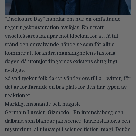
”Disclosure Day” handlar om hur en omfattande
regeringskonspiration avslöjas. En utsatt
visselblåsares kämpar mot klockan för att få till
stånd den omvälvande händelse som för alltid
kommer att förändra mänsklighetens historia:
dagen då utomjordingarnas existens slutgiltigt
avslöjas.
Så vad tycker folk då? Vi vänder oss till X-Twitter, för
det är fortfarande en bra plats för den här typen av
reaktioner.
Märklig, hissnande och magisk
Germain Lussier
, Gizmodo: ”En intensiv berg-och-
dalbana som blandar jaktscener, kärlekshistoria och
mysterium, allt insvept i science fiction-magi. Det är