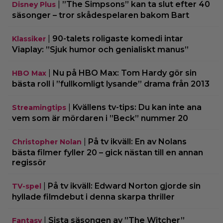
|
”The Simpsons” kan ta slut efter 40
Disney Plus
säsonger – tror skådespelaren bakom Bart
|
90-talets roligaste komedi intar
Klassiker
Viaplay: ”Sjuk humor och genialiskt manus”
|
Nu på HBO Max: Tom Hardy gör sin
HBO Max
bästa roll i ”fullkomligt lysande” drama från 2013
|
Kvällens tv-tips: Du kan inte ana
Streamingtips
vem som är mördaren i ”Beck” nummer 20
|
På tv ikväll: En av Nolans
Christopher Nolan
bästa filmer fyller 20 – gick nästan till en annan
regissör
|
På tv ikväll: Edward Norton gjorde sin
TV-spel
hyllade filmdebut i denna skarpa thriller
|
Sista säsongen av ”The Witcher”
Fantasy