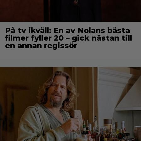
På tv ikväll: En av Nolans bästa
filmer fyller 20 – gick nästan till
en annan regissör