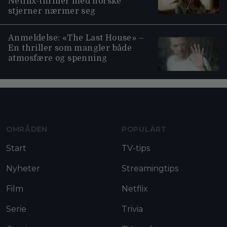
Netflix-thriller med norske
stjerner nærmer seg
Anmeldelse: «The Last House» –
En thriller som mangler både
atmosfære og spenning
Moviezine footer navigation
OMRÅDEN
POPULÄRT
Start
TV-tips
Nyheter
Streamingtips
Film
Netflix
Serie
Trivia