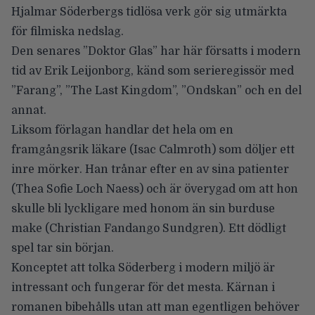
Hjalmar Söderbergs tidlösa verk gör sig utmärkta
för filmiska nedslag.
Den senares
”Doktor Glas”
har här försatts i modern
tid av
Erik Leijonborg
, känd som serieregissör med
”Farang”, ”The Last Kingdom”, ”Ondskan” och en del
annat.
Liksom förlagan handlar det hela om en
framgångsrik läkare (
Isac Calmroth
) som döljer ett
inre mörker. Han trånar efter en av sina patienter
(
Thea Sofie Loch Naess
) och är överygad om att hon
skulle bli lyckligare med honom än sin burduse
make (
Christian Fandango Sundgren)
. Ett dödligt
spel tar sin början.
Konceptet att tolka Söderberg i modern miljö är
intressant och fungerar för det mesta. Kärnan i
romanen bibehålls utan att man egentligen behöver