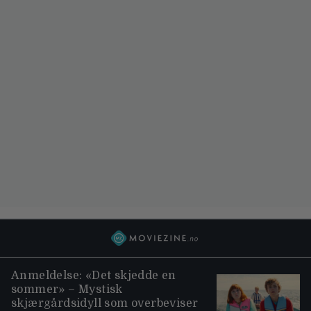
Anmeldelse: «Det skjedde en
sommer» – Mystisk
skjærgårdsidyll som overbeviser