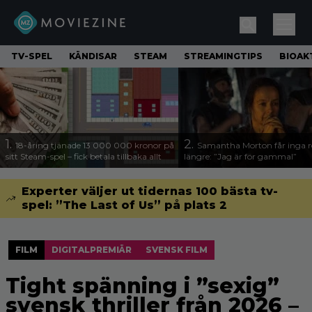
TV-SPEL
KÄNDISAR
STEAM
STREAMINGTIPS
BIOAK
1.
2.
18-åring tjänade 13 000 000 kronor på
Samantha Morton får inga ro
sitt Steam-spel – fick betala tillbaka allt
längre: ”Jag är för gammal”
Experter väljer ut tidernas 100 bästa tv-
spel: ”The Last of Us” på plats 2
FILM
DIGITALPREMIÄR
SVENSK FILM
Tight spänning i ”sexig”
svensk thriller från 2026 –