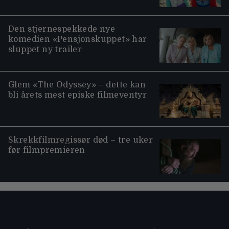
Den stjernespekkede nye
komedien «Pensjonskuppet» har
sluppet ny trailer
Glem «The Odyssey» – dette kan
bli årets mest episke filmeventyr
Skrekkfilmregissør død – tre uker
før filmpremieren
Moviezine footer navigation