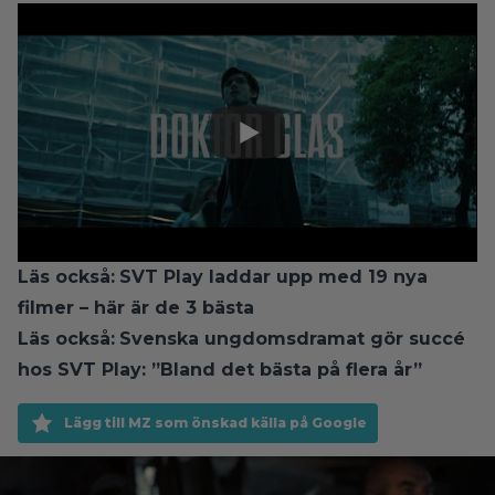
Läs också:
SVT Play laddar upp med 19 nya
filmer – här är de 3 bästa
Läs också:
Svenska ungdomsdramat gör succé
hos SVT Play: ”Bland det bästa på flera år”
Lägg till MZ som önskad källa på Google