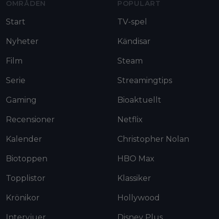
OMRÅDEN
POPULÄRT
Start
TV-spel
Nyheter
Kändisar
Film
Steam
Serie
Streamingtips
Gaming
Bioaktuellt
Recensioner
Netflix
Kalender
Christopher Nolan
Biotoppen
HBO Max
Topplistor
Klassiker
Krönikor
Hollywood
Intervjuer
Disney Plus