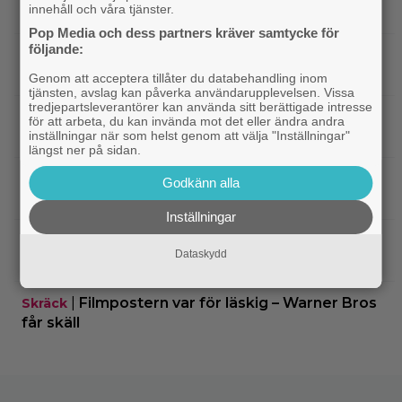
innehåll och våra tjänster.
Disney+
Pop Media och dess partners kräver samtycke för
följande:
|
På tv ikväll: Det här kan vara Kjell
Svensk film
Bergqvists mest sågade film
Genom att acceptera tillåter du databehandling inom
tjänsten, avslag kan påverka användarupplevelsen. Vissa
tredjepartsleverantörer kan använda sitt berättigade intresse
|
Ikväll på tv: Storslaget fantasy-äventyr
TV-tips
för att arbeta, du kan invända mot det eller ändra andra
från 2015 blev en dyr flopp
inställningar när som helst genom att välja "Inställningar"
längst ner på sidan.
|
EA tillhör Saudiarabien och Jared
TV-spel
Godkänn alla
Kushner nu – ”blodbad” väntar
Inställningar
|
Biopremiär för Jackie Chans nya
Bioaktuellt
Dataskydd
actionrökare – och snart filmas uppföljaren
|
Filmpostern var för läskig – Warner Bros
Skräck
får skäll