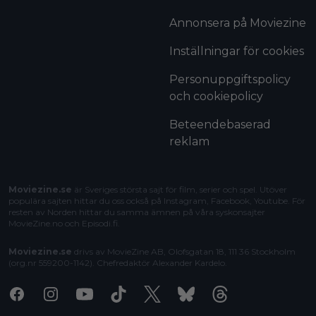
Annonsera på Moviezine
Inställningar för cookies
Personuppgiftspolicy
och cookiepolicy
Beteendebaserad
reklam
Moviezine.se
är Sveriges största sajt för film, serier och spel. Utöver
populära sajten hittar du oss också på Instagram, Facebook, Youtube. För
resten av Norden hittar du samma ämnen på våra syskonsajter
MovieZine.no
och
Episodi.fi
.
Moviezine.se
drivs av MovieZine AB, Olofsgatan 18, 111 36 Stockholm
(org.nr 559200-1142). Chefredaktör
Alexander Kardelo
.
Facebook
Instagram
Youtube
Tiktok
X
Bluesky
Threads