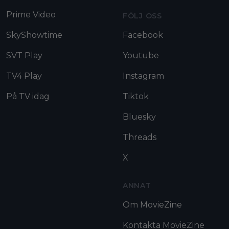
Prime Video
FÖLJ OSS
SkyShowtime
Facebook
SVT Play
Youtube
TV4 Play
Instagram
På TV idag
Tiktok
Bluesky
Threads
X
ANNAT
Om MovieZine
Kontakta MovieZine