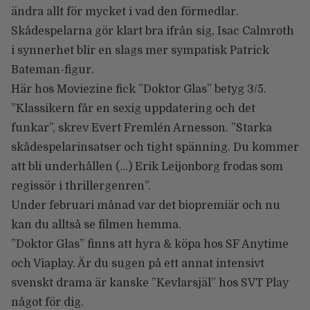
ändra allt för mycket i vad den förmedlar.
Skådespelarna gör klart bra ifrån sig, Isac Calmroth
i synnerhet blir en slags mer sympatisk Patrick
Bateman-figur.
Här hos Moviezine fick
”Doktor Glas” betyg 3/5
.
”Klassikern får en sexig uppdatering och det
funkar”, skrev Evert Fremlén Arnesson. ”Starka
skådespelarinsatser och tight spänning. Du kommer
att bli underhållen (…) Erik Leijonborg frodas som
regissör i thrillergenren”.
Under februari månad var det biopremiär och nu
kan du alltså se filmen hemma.
”Doktor Glas” finns att hyra & köpa hos SF Anytime
och Viaplay. Är du sugen på ett annat intensivt
svenskt drama är kanske
”Kevlarsjäl” hos SVT Play
något för dig.