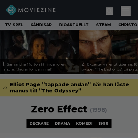
TV-SPEL
KÄNDISAR
BIOAKTUELLT
STEAM
CHRISTO
1.
2.
Samantha Morton får inga roller
Experter väljer ut tidernas 1
längre: ”Jag är för gammal”
tv-spel: ”The Last of Us” på plats
Elliot Page ”tappade andan” när han läste
manus till ”The Odyssey”
Zero Effect
(1998)
DECKARE
DRAMA
KOMEDI
1998