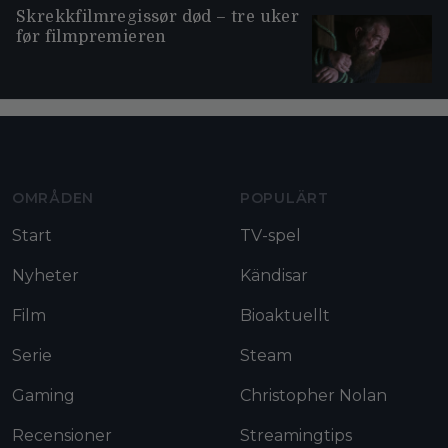
Skrekkfilmregissør død – tre uker
før filmpremieren
Moviezine footer navigation
OMRÅDEN
POPULÄRT
Start
TV-spel
Nyheter
Kändisar
Film
Bioaktuellt
Serie
Steam
Gaming
Christopher Nolan
Recensioner
Streamingtips