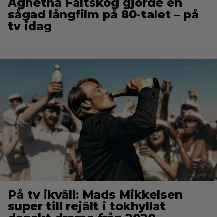
Agnetha Fältskog gjorde en
sågad långfilm på 80-talet – på
tv idag
På tv ikväll: Mads Mikkelsen
super till rejält i tokhyllat