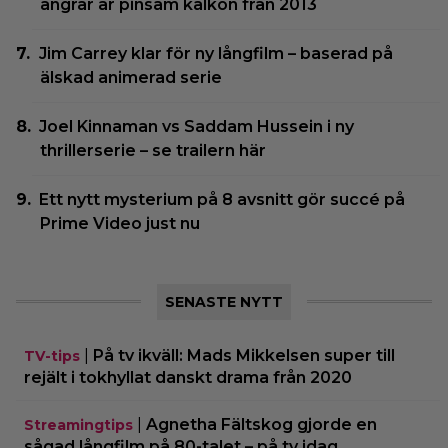
ångrar är pinsam kalkon från 2013
Jim Carrey klar för ny långfilm – baserad på
älskad animerad serie
Joel Kinnaman vs Saddam Hussein i ny
thrillerserie – se trailern här
Ett nytt mysterium på 8 avsnitt gör succé på
Prime Video just nu
SENASTE NYTT
|
På tv ikväll: Mads Mikkelsen super till
TV-tips
rejält i tokhyllat danskt drama från 2020
|
Agnetha Fältskog gjorde en
Streamingtips
sågad långfilm på 80-talet – på tv idag