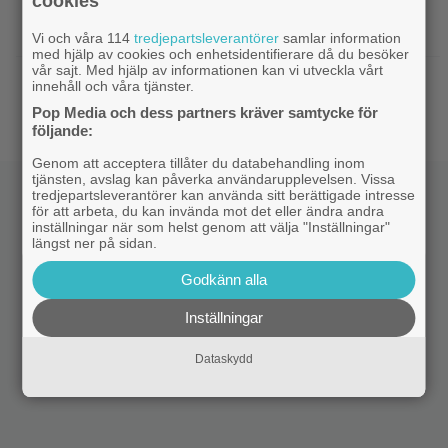
cookies
|
Från ”Heartstopper” till ”X-Men”? Kit
Casting
Connor kan bli nye Cyclops
Vi och våra 114
tredjepartsleverantörer
samlar information
med hjälp av cookies och enhetsidentifierare då du besöker
vår sajt. Med hjälp av informationen kan vi utveckla vårt
|
Nya svenska filmen kallas ”årets
Bioaktuellt
innehåll och våra tjänster.
charmigaste komedi” – nu på bio
Pop Media och dess partners kräver samtycke för
följande:
Genom att acceptera tillåter du databehandling inom
tjänsten, avslag kan påverka användarupplevelsen. Vissa
tredjepartsleverantörer kan använda sitt berättigade intresse
för att arbeta, du kan invända mot det eller ändra andra
inställningar när som helst genom att välja "Inställningar"
längst ner på sidan.
Godkänn alla
Inställningar
Dataskydd