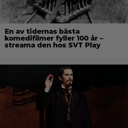
En av tidernas bästa
komedifilmer fyller 100 år –
streama den hos SVT Play