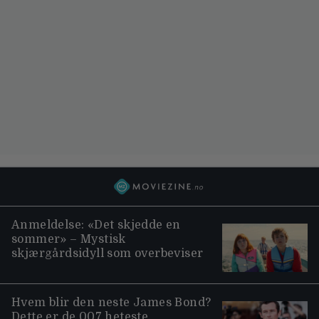
Anmeldelse: «Det skjedde en
sommer» – Mystisk
skjærgårdsidyll som overbeviser
Hvem blir den neste James Bond?
Dette er de 007 heteste