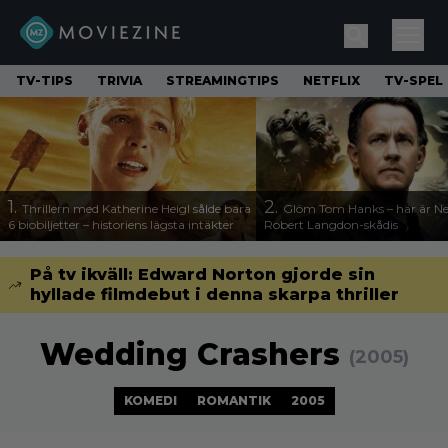
TV-TIPS
TRIVIA
STREAMINGTIPS
NETFLIX
TV-SPEL
1.
2.
Thrillern med Katherine Heigl sålde bara
Glöm Tom Hanks – här är Net
6 biobiljetter – historiens lägsta intäkter
Robert Langdon-skådis
På tv ikväll: Edward Norton gjorde sin
hyllade filmdebut i denna skarpa thriller
Wedding Crashers
(2005)
KOMEDI
ROMANTIK
2005