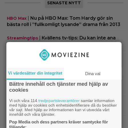
SENASTE NYTT
|
Nu på HBO Max: Tom Hardy gör sin
HBO Max
bästa roll i ”fullkomligt lysande” drama från 2013
|
Kvällens tv-tips: Du kan inte ana
Streamingtips
vem som är mördaren i ”Beck” nummer 20
|
På tv ikväll: En av Nolans
Christopher Nolan
bästa filmer fyller 20 – gick nästan till en annan
regissör
Vi värdesätter din integritet
Dina val
|
På tv ikväll: Edward Norton gjorde sin
TV-spel
Bättre innehåll och tjänster med hjälp av
hyllade filmdebut i denna skarpa thriller
cookies
Vi och våra 114
tredjepartsleverantörer
samlar information
|
Sista säsongen av ”The Witcher”
Fantasy
med hjälp av cookies och enhetsidentifierare då du besöker
försenas – släpps 2027
vår sajt. Med hjälp av informationen kan vi utveckla vårt
innehåll och våra tjänster.
Pop Media och dess partners kräver samtycke för
|
Nu på Netflix: Tidlös krigsklassiker från
Netflix
följande: