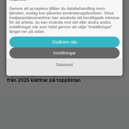
1961 fick fullpott
Genom att acceptera tillåter du databehandling inom
tjänsten, avslag kan påverka användarupplevelsen. Vissa
|
”Hajen” i topp när Empires läsare
Klassiker
tredjepartsleverantörer kan använda sitt berättigade intresse
korar tidernas 100 bästa filmer
för att arbeta, du kan invända mot det eller ändra andra
inställningar när som helst genom att välja "Inställningar"
längst ner på sidan.
|
”Svärtan”-stjärnan Linus Rogsgård om
Exklusivt
sina favoritserier: ”En av de bästa…”
Godkänn alla
Inställningar
|
Nu på Viaplay: ”Stiliserat våld och
Streamingtips
gapskratt” i oförutsägbar thriller från 2008
Dataskydd
|
3 nya filmer på Netflix: Oscarsvinnaren
Netflix
från 2025 klättrar på topplistan