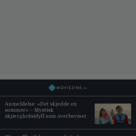
Anmeldelse: «Det skjedde en
sommer» – Mystisk
skjærgårdsidyll som overbeviser