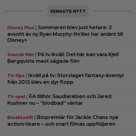
SENASTE NYTT
|
Sommaren blev just hetare: 2
Disney Plus
avsnitt av ny Ryan Murphy-thriller har anlänt till
Disney+
|
På tv ikväll: Det här kan vara Kjell
Svensk film
Bergqvists mest sågade film
|
Ikväll på tv: Storslaget fantasy-äventyr
TV-tips
från 2015 blev en dyr flopp
|
EA tillhör Saudiarabien och Jared
TV-spel
Kushner nu – ”blodbad” väntar
|
Biopremiär för Jackie Chans nya
Bioaktuellt
actionrökare – och snart filmas uppföljaren