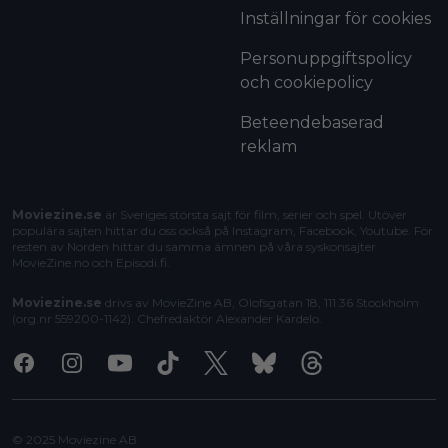
Inställningar för cookies
Personuppgiftspolicy
och cookiepolicy
Beteendebaserad
reklam
Moviezine.se
är Sveriges största sajt för film, serier och spel. Utöver
populära sajten hittar du oss också på Instagram, Facebook, Youtube. För
resten av Norden hittar du samma ämnen på våra syskonsajter
MovieZine.no
och
Episodi.fi
.
Moviezine.se
drivs av MovieZine AB, Olofsgatan 18, 111 36 Stockholm
(org.nr 559200-1142). Chefredaktör
Alexander Kardelo
.
Facebook
Instagram
Youtube
Tiktok
X
Bluesky
Threads
© 2025 Moviezine AB