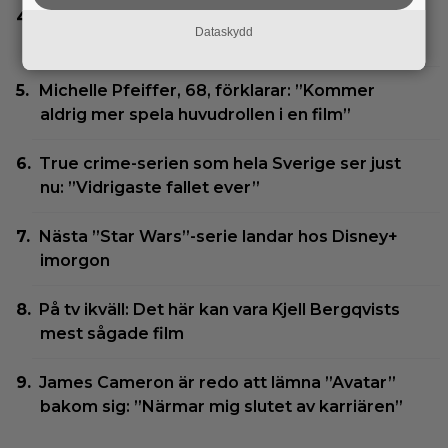
En visuellt storslagen sci-fi från 2026 slår ned
Dataskydd
som en succé på HBO Max
Michelle Pfeiffer, 68, förklarar: ”Kommer
aldrig mer spela huvudrollen i en film”
True crime-serien som hela Sverige ser just
nu: ”Vidrigaste fallet ever”
Nästa ”Star Wars”-serie landar hos Disney+
imorgon
På tv ikväll: Det här kan vara Kjell Bergqvists
mest sågade film
James Cameron är redo att lämna ”Avatar”
bakom sig: ”Närmar mig slutet av karriären”