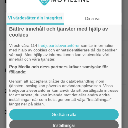
D.E.B.S.
Jesper Ström - 8.6.2014 20:49
Vi värdesätter din integritet
Dina val
Bättre innehåll och tjänster med hjälp av
cookies
Vi och våra 114
tredjepartsleverantörer
samlar information
med hjälp av cookies och enhetsidentifierare då du besöker
vår sajt. Med hjälp av informationen kan vi utveckla vårt
MEST LÄST
innehåll och våra tjänster.
Pop Media och dess partners kräver samtycke för
Samantha Morton får inga roller längre: ”Jag
följande:
är för gammal”
Genom att acceptera tillåter du databehandling inom
tjänsten, avslag kan påverka användarupplevelsen. Vissa
tredjepartsleverantörer kan använda sitt berättigade intresse
18-åring tjänade 13 000 000 kronor på sitt
för att arbeta, du kan invända mot det eller ändra andra
Steam-spel – fick betala tillbaka allt
inställningar när som helst genom att välja "Inställningar"
längst ner på sidan.
Experter väljer ut tidernas 100 bästa tv-spel:
Godkänn alla
”The Last of Us” på plats 2
Inställningar