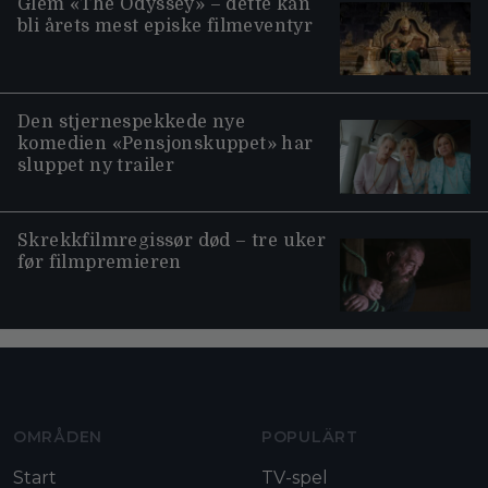
Glem «The Odyssey» – dette kan
bli årets mest episke filmeventyr
Den stjernespekkede nye
komedien «Pensjonskuppet» har
sluppet ny trailer
Skrekkfilmregissør død – tre uker
før filmpremieren
Moviezine footer navigation
OMRÅDEN
POPULÄRT
Start
TV-spel