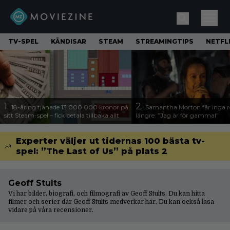
TV-SPEL
KÄNDISAR
STEAM
STREAMINGTIPS
NETFL
1.
2.
18-åring tjänade 13 000 000 kronor på
Samantha Morton får inga ro
sitt Steam-spel – fick betala tillbaka allt
längre: ”Jag är för gammal”
Experter väljer ut tidernas 100 bästa tv-
spel: ”The Last of Us” på plats 2
Geoff Stults
Vi har bilder, biografi, och filmografi av Geoff Stults. Du kan hitta
filmer och serier där Geoff Stults medverkar här. Du kan också läsa
vidare på våra
recensioner
.