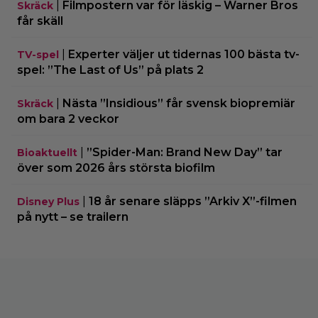
|
Filmpostern var för läskig – Warner Bros
Skräck
får skäll
|
Experter väljer ut tidernas 100 bästa tv-
TV-spel
spel: ”The Last of Us” på plats 2
|
Nästa ”Insidious” får svensk biopremiär
Skräck
om bara 2 veckor
|
”Spider-Man: Brand New Day” tar
Bioaktuellt
över som 2026 års största biofilm
|
18 år senare släpps ”Arkiv X”-filmen
Disney Plus
på nytt – se trailern