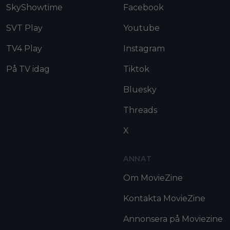
SkyShowtime
Facebook
SVT Play
Youtube
TV4 Play
Instagram
På TV idag
Tiktok
Bluesky
Threads
X
ANNAT
Om MovieZine
Kontakta MovieZine
Annonsera på Moviezine