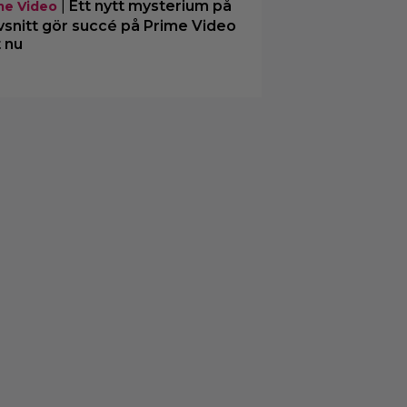
|
Ett nytt mysterium på
me Video
vsnitt gör succé på Prime Video
t nu