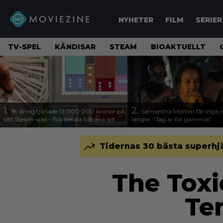
NYHETER
FILM
SERIER
TV-SPEL
KÄNDISAR
STEAM
BIOAKTUELLT
1.
2.
18-åring tjänade 13 000 000 kronor på
Samantha Morton får inga ro
sitt Steam-spel – fick betala tillbaka allt
längre: ”Jag är för gammal”
Tidernas 30 bästa superhjä
The Toxi
Te