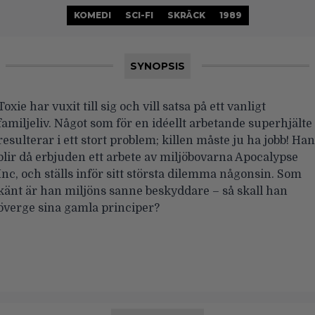
KOMEDI
SCI-FI
SKRÄCK
1989
SYNOPSIS
Toxie har vuxit till sig och vill satsa på ett vanligt
familjeliv. Något som för en idéellt arbetande superhjälte
resulterar i ett stort problem; killen måste ju ha jobb! Han
blir då erbjuden ett arbete av miljöbovarna Apocalypse
Inc, och ställs inför sitt största dilemma någonsin. Som
känt är han miljöns sanne beskyddare – så skall han
överge sina gamla principer?