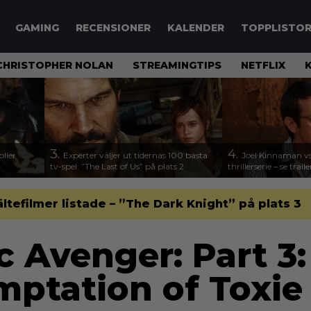
GAMING
RECENSIONER
KALENDER
TOPPLISTO
CHRISTOPHER NOLAN
STREAMINGTIPS
NETFLIX
3.
4.
ller
Experter väljer ut tidernas 100 bästa
Joel Kinnaman vs
tv-spel: ”The Last of Us” på plats 2
thrillerserie – se trail
ltefilmer listade – ”The Dark Knight” på plats 3
c Avenger: Part 3:
mptation of Toxi