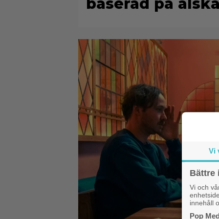
baserad på älsk
Vi 
Bättre 
Vi och v
enhetside
innehåll o
Pop Medi