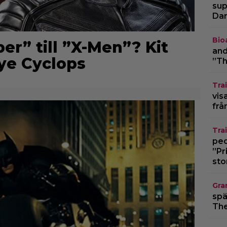
sup
Dar
Bio
er” till ”X-Men”? Kit
and
ye Cyclops
”Th
Trai
vis
frå
Trai
pedo
”Pr
sto
Gra
spä
The