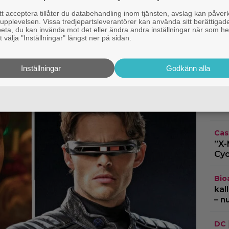
 acceptera tillåter du databehandling inom tjänsten, avslag kan påver
en kallas ”årets
pplevelsen. Vissa tredjepartsleverantörer kan använda sitt berättigade
rbeta, du kan invända mot det eller ändra andra inställningar när som he
edi” – nu på bio
 välja "Inställningar" längst ner på sidan.
Kom
som
”Th
Inställningar
Godkänn alla
Cas
lån
ani
Cas
”X-
Cyc
Bio
kal
– n
DC