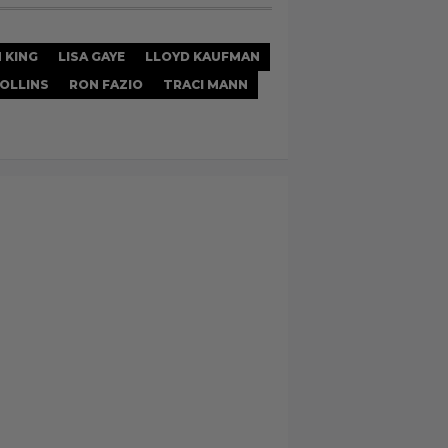
 KING
LISA GAYE
LLOYD KAUFMAN
COLLINS
RON FAZIO
TRACI MANN