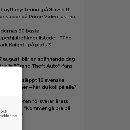
tt nytt mysterium på 8 avsnitt
ör succé på Prime Video just nu
idernas 30 bästa
uperhjältefilmer listade – ”The
ark Knight” på plats 3
7 augusti blir en spännande dag
ör alla ”Grand Theft Auto”-fans
etflix har släppt 18 svenska
riginalfilmer – har du koll på alla?
isney-chefen försvarar årets
iofloppar: ”Kommer gå bra på
 och
treaming”
eckla vårt