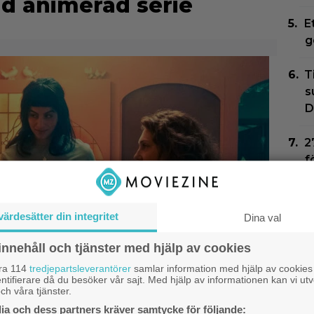
ad animerad serie
E
g
T
s
D
2
f
N
o
värdesätter din integritet
Dina val
D
innehåll och tjänster med hjälp av cookies
b
åra 114
tredjepartsleverantörer
samlar information med hjälp av cookies
s
ntifierare då du besöker vår sajt. Med hjälp av informationen kan vi utv
ch våra tjänster.
a och dess partners kräver samtycke för följande: