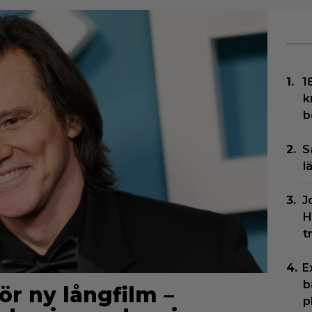
1
k
b
S
l
J
H
t
E
b
ör ny långfilm –
p