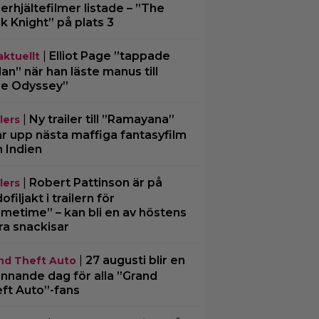
erhjältefilmer listade – ”The
k Knight” på plats 3
|
Elliot Page ”tappade
aktuellt
an” när han läste manus till
e Odyssey”
|
Ny trailer till ”Ramayana”
lers
ar upp nästa maffiga fantasyfilm
n Indien
|
Robert Pattinson är på
lers
filjakt i trailern för
imetime” – kan bli en av höstens
ra snackisar
|
27 augusti blir en
nd Theft Auto
nnande dag för alla ”Grand
ft Auto”-fans