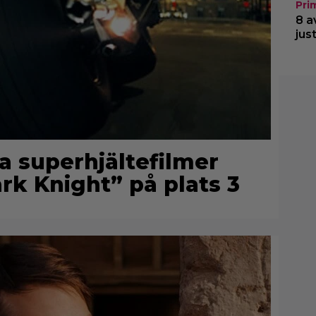
Pri
8 a
jus
a superhjältefilmer
ark Knight” på plats 3