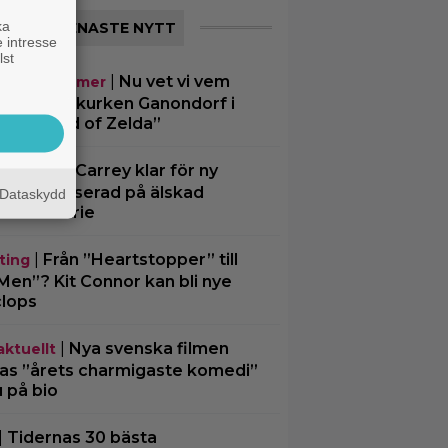
ka
SENASTE NYTT
 intresse
lst
|
Nu vet vi vem
mande filmer
 spelar skurken Ganondorf i
e Legend of Zelda”
|
Jim Carrey klar för ny
ting
gfilm – baserad på älskad
Dataskydd
merad serie
|
Från ”Heartstopper” till
ting
Men”? Kit Connor kan bli nye
lops
|
Nya svenska filmen
aktuellt
las ”årets charmigaste komedi”
u på bio
|
Tidernas 30 bästa