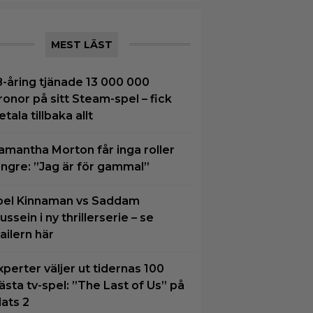
MEST LÄST
8-åring tjänade 13 000 000
ronor på sitt Steam-spel – fick
etala tillbaka allt
amantha Morton får inga roller
ängre: ”Jag är för gammal”
oel Kinnaman vs Saddam
ussein i ny thrillerserie – se
railern här
xperter väljer ut tidernas 100
ästa tv-spel: ”The Last of Us” på
lats 2