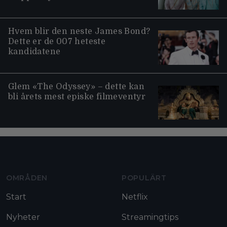
Hvem blir den neste James Bond?
Dette er de 007 heteste
kandidatene
Glem «The Odyssey» – dette kan
bli årets mest episke filmeventyr
Moviezine footer navigation
OMRÅDEN
POPULÄRT
Start
Netflix
Nyheter
Streamingtips