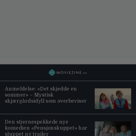
Anmeldelse: «Det skjedde en
sommer» – Mystisk
skjærgårdsidyll som overbeviser
Den stjernespekkede nye
komedien «Pensjonskuppet» har
sluppet ny trailer