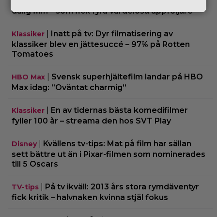
|
Undvik på tv: 2019 kom en skrämmande
TV-tips
dålig film – som fick fyra värdelösa uppföljare
|
Inatt på tv: Dyr filmatisering av
Klassiker
klassiker blev en jättesuccé – 97% på Rotten
Tomatoes
|
Svensk superhjältefilm landar på HBO
HBO Max
Max idag: ”Oväntat charmig”
|
En av tidernas bästa komedifilmer
Klassiker
fyller 100 år – streama den hos SVT Play
|
Kvällens tv-tips: Mat på film har sällan
Disney
sett bättre ut än i Pixar-filmen som nominerades
till 5 Oscars
|
På tv ikväll: 2013 års stora rymdäventyr
TV-tips
fick kritik – halvnaken kvinna stjäl fokus