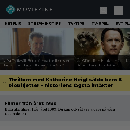
NETFLIX
STREAMINGTIPS
TV-TIPS
TV-SPEL
SVT PL
1.
2.
På TV ikväll: Bortglömda thrillern som
Glöm Tom Hanks – här är Net
Harrison Ford är stolt över: ”Bra film”
Robert Langdon-skådis
Thrillern med Katherine Heigl sålde bara 6
biobiljetter – historiens lägsta intäkter
Filmer från året 1989
Hitta alla filmer från året 1989. Du kan också läsa vidare på våra
recensioner
.