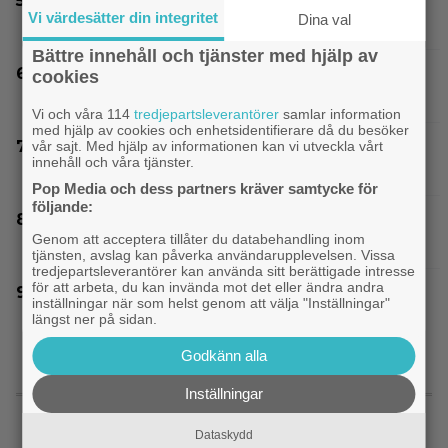
”The Legend of Zelda” blir en av Sam Neills
Vi värdesätter din integritet
Dina val
sista roller
Bättre innehåll och tjänster med hjälp av
SVT Play har precis lagt till 17 nya filmer – här
cookies
är mina 3 bästa tips
Vi och våra 114
tredjepartsleverantörer
samlar information
med hjälp av cookies och enhetsidentifierare då du besöker
Netflix har lagt ned David Finchers
vår sajt. Med hjälp av informationen kan vi utveckla vårt
innehåll och våra tjänster.
amerikanska ”Squid Game”-spinoff
Pop Media och dess partners kräver samtycke för
följande:
Joel Kinnaman vs Saddam Hussein i ny
Genom att acceptera tillåter du databehandling inom
thrillerserie – se trailern här
tjänsten, avslag kan påverka användarupplevelsen. Vissa
tredjepartsleverantörer kan använda sitt berättigade intresse
för att arbeta, du kan invända mot det eller ändra andra
Nu vet vi vem som spelar skurken Ganondorf i
inställningar när som helst genom att välja "Inställningar"
”The Legend of Zelda”
längst ner på sidan.
Godkänn alla
Inställningar
SENASTE NYTT
Dataskydd