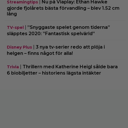
|
Nu på Viaplay: Ethan Hawke
Streamingtips
gjorde fjolårets bästa förvandling – blev 1.52 cm
lång
|
”Snyggaste spelet genom tiderna”
TV-spel
släpptes 2020: ”Fantastisk spelvärld”
|
3 nya tv-serier redo att plöja i
Disney Plus
helgen – finns något för alla!
|
Thrillern med Katherine Heigl sålde bara
Trivia
6 biobiljetter – historiens lägsta intäkter