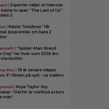
|
Experter väljer ut tidernas
spel
 bästa tv-spel: ”The Last of Us”
plats 2
|
Nästa ”Insidious” får
äck
nsk biopremiär om bara 2
kor
|
”Spider-Man: Brand
aktuellt
 Day” tar över som 2026 års
rsta biofilm
|
18 år senare släpps
ney Plus
kiv X”-filmen på nytt – se trailern
|
Anya Taylor-Joy
lywood
klarar: ”Därför är method actors
a män”