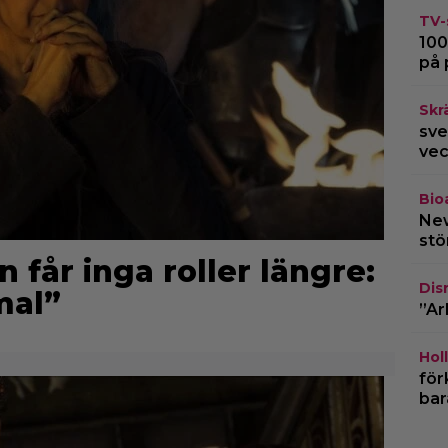
TV-
100
på 
Skr
sve
vec
Bio
New
stö
får inga roller längre:
Dis
mal”
”Ar
Hol
för
bar