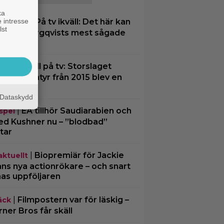
ka
 intresse
|
På tv ikväll: Det här kan
nsk film
lst
a Kjell Bergqvists mest sågade
m
|
Ikväll på tv: Storslaget
tips
tasy-äventyr från 2015 blev en
 flopp
Dataskydd
|
EA tillhör Saudiarabien och
spel
ed Kushner nu – ”blodbad”
tar
|
Biopremiär för Jackie
aktuellt
ns nya actionrökare – och snart
mas uppföljaren
|
Filmpostern var för läskig –
äck
ner Bros får skäll