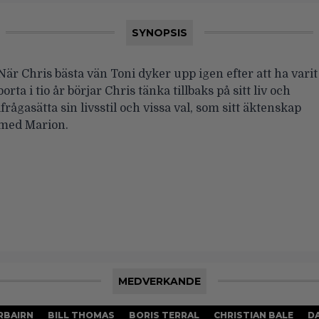
SYNOPSIS
När Chris bästa vän Toni dyker upp igen efter att ha varit
borta i tio år börjar Chris tänka tillbaks på sitt liv och
ifrågasätta sin livsstil och vissa val, som sitt äktenskap
med Marion.
MEDVERKANDE
RBAIRN
BILL THOMAS
BORIS TERRAL
CHRISTIAN BALE
DA