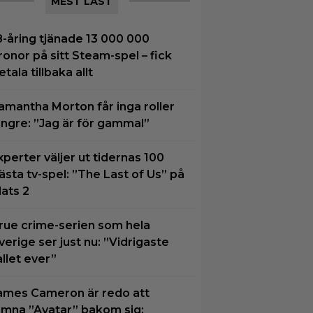
MEST LÄST
8-åring tjänade 13 000 000
ronor på sitt Steam-spel – fick
etala tillbaka allt
amantha Morton får inga roller
ängre: ”Jag är för gammal”
xperter väljer ut tidernas 100
ästa tv-spel: ”The Last of Us” på
lats 2
rue crime-serien som hela
verige ser just nu: ”Vidrigaste
allet ever”
ames Cameron är redo att
ämna ”Avatar” bakom sig: