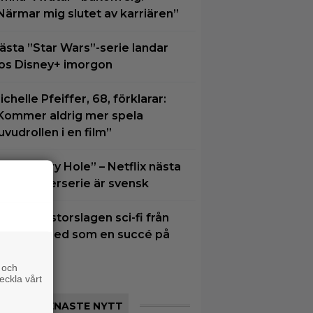
Närmar mig slutet av karriären”
ästa ”Star Wars”-serie landar
os Disney+ imorgon
ichelle Pfeiffer, 68, förklarar:
Kommer aldrig mer spela
uvudrollen i en film”
löm ”Harry Hole” – Netflix nästa
tora thrillerserie är svensk
n visuellt storslagen sci-fi från
026 slår ned som en succé på
BO Max
 och
eckla vårt
SENASTE NYTT