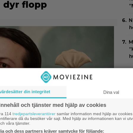
 dyr flopp
”
N
h
M
”
h
G
s
värdesätter din integritet
Dina val
E
2
innehåll och tjänster med hjälp av cookies
H
åra 114
tredjepartsleverantörer
samlar information med hjälp av cookies
ntifierare då du besöker vår sajt. Med hjälp av informationen kan vi utv
ch våra tjänster.
a och dess partners kräver samtycke för följande: