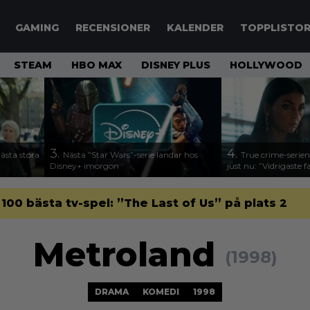
GAMING
RECENSIONER
KALENDER
TOPPLISTO
STEAM
HBO MAX
DISNEY PLUS
HOLLYWOOD
3.
4.
nästa stora
Nästa ”Star Wars”-serie landar hos
True crime-serien
Disney+ imorgon
just nu: ”Vidrigaste fa
 100 bästa tv-spel: ”The Last of Us” på plats 2
Metroland
(1998)
DRAMA
KOMEDI
1998