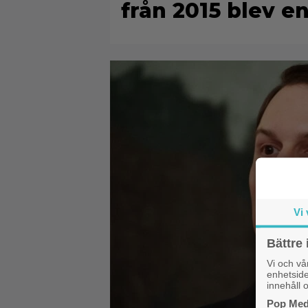
från 2015 blev en
Vi 
Bättre 
Vi och v
enhetside
innehåll o
Pop Medi