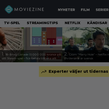
NYHETER
FILM
SERIER
TV-SPEL
STREAMINGTIPS
NETFLIX
KÄNDISAR
1.
2.
18-åring tjänade 13 000 000 kronor på
Glöm ”Harry Hole” – Netflix 
sitt Steam-spel – fick betala tillbaka allt
thrillerserie är svensk
Experter väljer ut tidernas