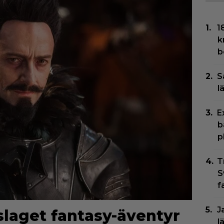
1
k
b
S
l
E
b
p
T
S
f
J
rslaget fantasy-äventyr
l