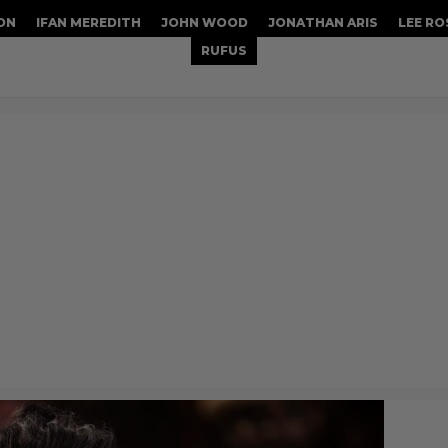
ON
IFAN MEREDITH
JOHN WOOD
JONATHAN ARIS
LEE RO
RUFUS