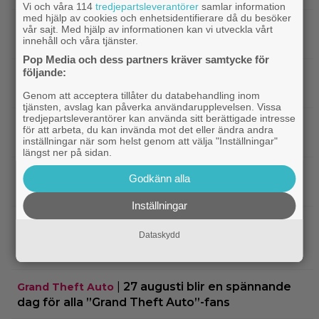
Vi och våra 114
tredjepartsleverantörer
samlar information
med hjälp av cookies och enhetsidentifierare då du besöker
|
Nya svenska filmen kallas ”årets
Bioaktuellt
vår sajt. Med hjälp av informationen kan vi utveckla vårt
innehåll och våra tjänster.
charmigaste komedi” – nu på bio
Pop Media och dess partners kräver samtycke för
följande:
|
Tidernas 30 bästa superhjältefilmer listade
DC
– ”The Dark Knight” på plats 3
Genom att acceptera tillåter du databehandling inom
tjänsten, avslag kan påverka användarupplevelsen. Vissa
tredjepartsleverantörer kan använda sitt berättigade intresse
|
Elliot Page ”tappade andan” när han
Bioaktuellt
för att arbeta, du kan invända mot det eller ändra andra
läste manus till ”The Odyssey”
inställningar när som helst genom att välja "Inställningar"
längst ner på sidan.
|
Ny trailer till ”Ramayana” visar upp
Trailers
Godkänn alla
nästa maffiga fantasyfilm från Indien
Inställningar
|
Robert Pattinson är på pedofiljakt i
Trailers
Dataskydd
trailern för ”Primetime” – kan bli en av höstens
stora snackisar
|
27 augusti blir en spännande
Grand Theft Auto
dag för alla ”Grand Theft Auto”-fans