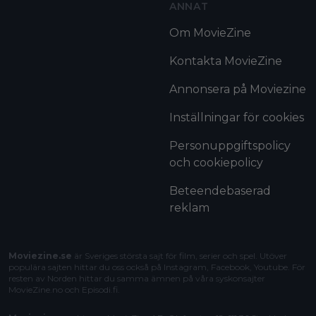
ANNAT
Om MovieZine
Kontakta MovieZine
Annonsera på Moviezine
Inställningar för cookies
Personuppgiftspolicy
och cookiepolicy
Beteendebaserad
reklam
Moviezine.se
är Sveriges största sajt för film, serier och spel. Utöver
populära sajten hittar du oss också på Instagram, Facebook, Youtube. För
resten av Norden hittar du samma ämnen på våra syskonsajter
MovieZine.no
och
Episodi.fi
.