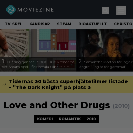
TV-SPEL
KÄNDISAR
STEAM
BIOAKTUELLT
CHRISTO
1.
2.
18-åring tjänade 13 000 000 kronor på
Samantha Morton får inga ro
sitt Steam-spel – fick betala tillbaka allt
längre: ”Jag är för gammal”
Tidernas 30 bästa superhjältefilmer listade
– ”The Dark Knight” på plats 3
Love and Other Drugs
(2010)
KOMEDI
ROMANTIK
2010