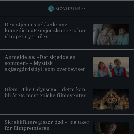
Den stjernespekkede nye
komedien «Pensjonskuppet» har
sluppet ny trailer
Anmeldelse: «Det skjedde en
sommer» – Mystisk
skjærgårdsidyll som overbeviser
Glem «The Odyssey» – dette kan
bli årets mest episke filmeventyr
Skrekkfilmregissør død – tre uker
før filmpremieren