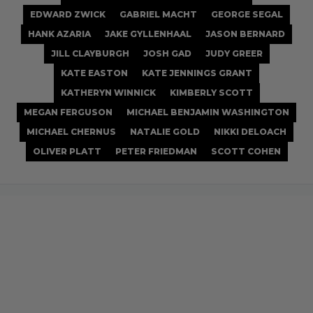
EDWARD ZWICK
GABRIEL MACHT
GEORGE SEGAL
HANK AZARIA
JAKE GYLLENHAAL
JASON BERNARD
JILL CLAYBURGH
JOSH GAD
JUDY GREER
KATE EASTON
KATE JENNINGS GRANT
KATHERYN WINNICK
KIMBERLY SCOTT
MEGAN FERGUSON
MICHAEL BENJAMIN WASHINGTON
MICHAEL CHERNUS
NATALIE GOLD
NIKKI DELOACH
OLIVER PLATT
PETER FRIEDMAN
SCOTT COHEN