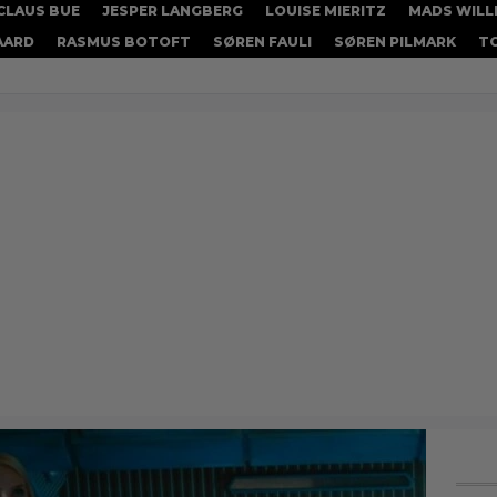
CLAUS BUE
JESPER LANGBERG
LOUISE MIERITZ
MADS WILL
AARD
RASMUS BOTOFT
SØREN FAULI
SØREN PILMARK
T