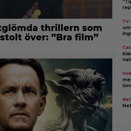
”Ti
rep
TV-
rtglömda thrillern som
om 
ing
stolt över: ”Bra film”
Cas
kla
na
Hol
med
lön
Netf
Net