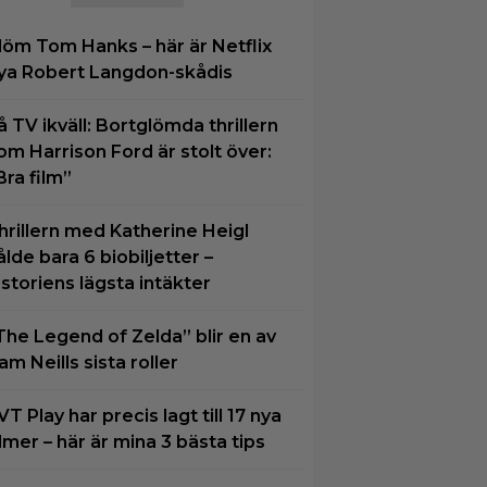
löm Tom Hanks – här är Netflix
ya Robert Langdon-skådis
å TV ikväll: Bortglömda thrillern
om Harrison Ford är stolt över:
Bra film”
hrillern med Katherine Heigl
ålde bara 6 biobiljetter –
istoriens lägsta intäkter
The Legend of Zelda” blir en av
am Neills sista roller
VT Play har precis lagt till 17 nya
ilmer – här är mina 3 bästa tips