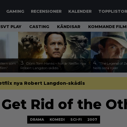
GAMING
RECENSIONER
KALENDER
TOPPLISTO
SVT PLAY
CASTING
KÄNDISAR
KOMMANDE FILM
3.
4.
illern som
Glöm Tom Hanks – här är Netflix nya
”The Legend of Ze
 film”
Robert Langdon-skådis
Neills sista roller
etflix nya Robert Langdon-skådis
Get Rid of the O
DRAMA
KOMEDI
SCI-FI
2007