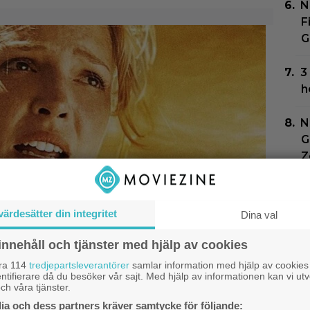
N
F
G
3
h
N
G
Z
J
b
värdesätter din integritet
Dina val
s
innehåll och tjänster med hjälp av cookies
åra 114
tredjepartsleverantörer
samlar information med hjälp av cookies
ntifierare då du besöker vår sajt. Med hjälp av informationen kan vi utv
ch våra tjänster.
therine Heigl sålde
a och dess partners kräver samtycke för följande: