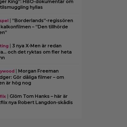
ger King”: HBO-dokumentär om
tilsmuggling hyllas
|
”Borderlands”-regissören
spel
kalkonfilmen – ”Den tillhörde
en”
|
3 nya X-Men är redan
ting
ra… och det ryktas om fler heta
mn
|
Morgan Freeman
lywood
ger: Gör dåliga filmer – om
en är hög nog
|
Glöm Tom Hanks – här är
lix
flix nya Robert Langdon-skådis