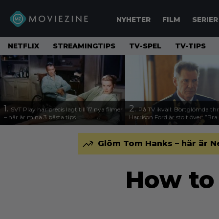
NYHETER
FILM
SERIER
NETFLIX
STREAMINGTIPS
TV-SPEL
TV-TIPS
1.
2.
SVT Play har precis lagt till 17 nya filmer
På TV ikväll: Bortglömda thr
– här är mina 3 bästa tips
Harrison Ford är stolt över: ”Bra
Glöm Tom Hanks – här är N
How to 