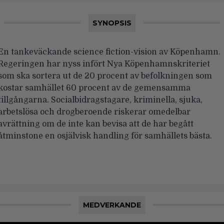
SYNOPSIS
En tankeväckande science fiction-vision av Köpenhamn.
Regeringen har nyss infört Nya Köpenhamnskriteriet
som ska sortera ut de 20 procent av befolkningen som
kostar samhället 60 procent av de gemensamma
tillgångarna. Socialbidragstagare, kriminella, sjuka,
arbetslösa och drogberoende riskerar omedelbar
avrättning om de inte kan bevisa att de har begått
åtminstone en osjälvisk handling för samhällets bästa.
MEDVERKANDE