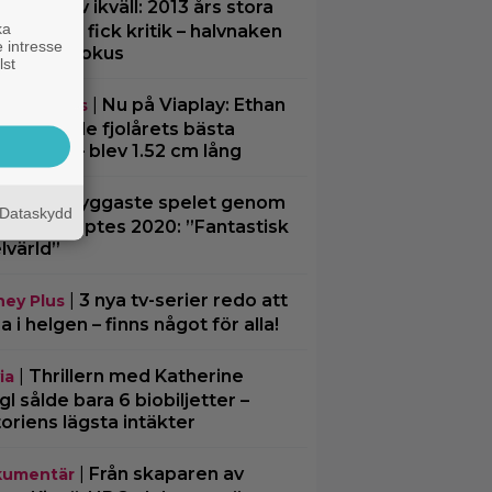
|
På tv ikväll: 2013 års stora
tips
ka
däventyr fick kritik – halvnaken
 intresse
nna stjäl fokus
lst
|
Nu på Viaplay: Ethan
eamingtips
ke gjorde fjolårets bästa
vandling – blev 1.52 cm lång
|
”Snyggaste spelet genom
spel
Dataskydd
erna” släpptes 2020: ”Fantastisk
lvärld”
|
3 nya tv-serier redo att
ney Plus
ja i helgen – finns något för alla!
|
Thrillern med Katherine
ia
gl sålde bara 6 biobiljetter –
toriens lägsta intäkter
|
Från skaparen av
umentär