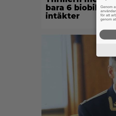
bara 6 biobiljett
Genom att
användaru
intäkter
för att a
genom att