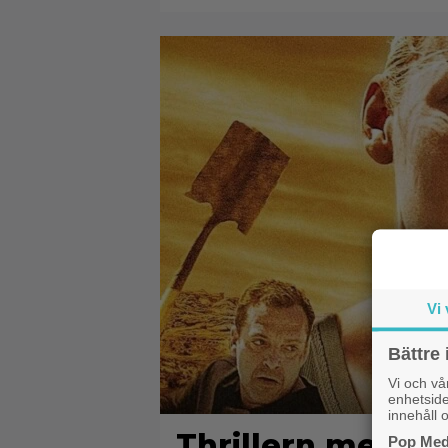
Vi 
Bättre 
Vi och v
enhetside
innehåll o
Thrillern med Ka
Pop Medi