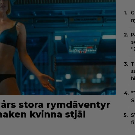
G
n
P
s
”
T
s
h
”
S
3 års stora rymdäventyr
vnaken kvinna stjäl
S
f