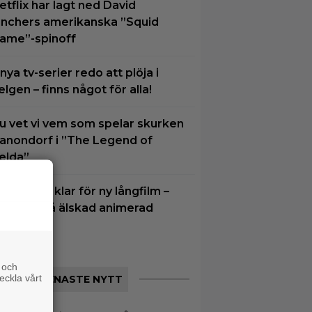
etflix har lagt ned David
inchers amerikanska ”Squid
ame”-spinoff
 nya tv-serier redo att plöja i
elgen – finns något för alla!
u vet vi vem som spelar skurken
anondorf i ”The Legend of
elda”
im Carrey klar för ny långfilm –
aserad på älskad animerad
erie
 och
eckla vårt
SENASTE NYTT