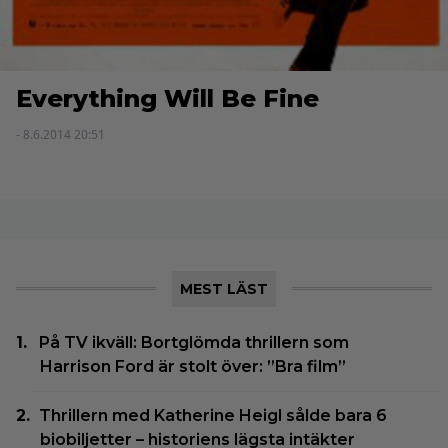
Everything Will Be Fine
- 8.6.2014 20:51
MEST LÄST
På TV ikväll: Bortglömda thrillern som
Harrison Ford är stolt över: ”Bra film”
Thrillern med Katherine Heigl sålde bara 6
biobiljetter – historiens lägsta intäkter