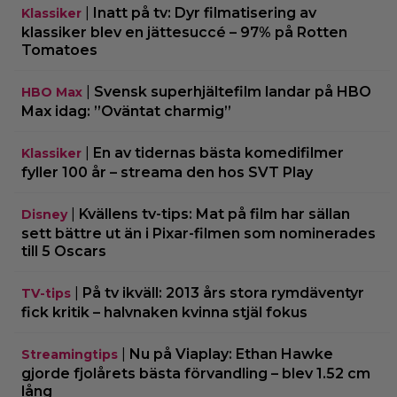
|
Inatt på tv: Dyr filmatisering av
Klassiker
klassiker blev en jättesuccé – 97% på Rotten
Tomatoes
|
Svensk superhjältefilm landar på HBO
HBO Max
Max idag: ”Oväntat charmig”
|
En av tidernas bästa komedifilmer
Klassiker
fyller 100 år – streama den hos SVT Play
|
Kvällens tv-tips: Mat på film har sällan
Disney
sett bättre ut än i Pixar-filmen som nominerades
till 5 Oscars
|
På tv ikväll: 2013 års stora rymdäventyr
TV-tips
fick kritik – halvnaken kvinna stjäl fokus
|
Nu på Viaplay: Ethan Hawke
Streamingtips
gjorde fjolårets bästa förvandling – blev 1.52 cm
lång