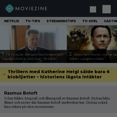
NETFLIX
TV-TIPS
STREAMINGTIPS
TV-SPEL
CASTI
1.
2.
På TV ikväll: Bortglömda thrillern som
Glöm Tom Hanks – här är Net
Harrison Ford är stolt över: ”Bra film”
Robert Langdon-skådis
Thrillern med Katherine Heigl sålde bara 6
biobiljetter – historiens lägsta intäkter
Rasmus Botoft
Vi har bilder, biografi, och filmografi av Rasmus Botoft. Du kan hitta
filmer och serier där Rasmus Botoft medverkar här. Du kan också
läsa vidare på våra
recensioner
.