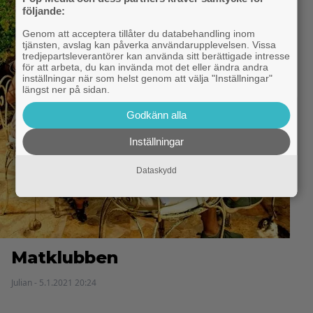
följande:
Genom att acceptera tillåter du databehandling inom
tjänsten, avslag kan påverka användarupplevelsen. Vissa
tredjepartsleverantörer kan använda sitt berättigade intresse
för att arbeta, du kan invända mot det eller ändra andra
inställningar när som helst genom att välja "Inställningar"
längst ner på sidan.
Godkänn alla
Inställningar
Dataskydd
Matklubben
Julian - 5.1.2021 20:24