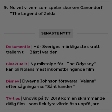
Nu vet vi vem som spelar skurken Ganondorf i
”The Legend of Zelda”
SENASTE NYTT
|
Hör Sveriges märkligaste skratt i
Dokumentär
trailern till ”Bäst i världen”
|
Ny milstolpe för ”The Odyssey” –
Bioaktuellt
kan bli Nolans mest inkomstbringande film
|
Dwayne Johnson försvarar ”Vaiana”
Disney
efter sågningarna: ”Sånt händer”
|
Undvik på tv: 2019 kom en skrämmande
TV-tips
dålig film – som fick fyra värdelösa uppföljare