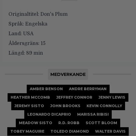
Originaltitel:
Don's Plum
Språk:
Engelska
Land:
USA
Åldersgräns:
15
Längd:
89 min
MEDVERKANDE
AMBER BENSON
ANDRE BERRYMAN
HEATHER MCCOMB
JEFFREY CONNOR
JENNY LEWIS
JEREMY SISTO
JOHN BROOKS
KEVIN CONNOLLY
LEONARDO DICAPRIO
MARISSA RIBISI
MEADOW SISTO
R.D. ROBB
SCOTT BLOOM
TOBEY MAGUIRE
TOLEDO DIAMOND
WALTER DAVIS