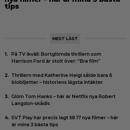
tips
MEST LÄST
På TV ikväll: Bortglömda thrillern som
Harrison Ford är stolt över: ”Bra film”
Thrillern med Katherine Heigl sålde bara 6
biobiljetter – historiens lägsta intäkter
Glöm Tom Hanks – här är Netflix nya Robert
Langdon-skådis
SVT Play har precis lagt till 17 nya filmer – här
är mina 3 bästa tips