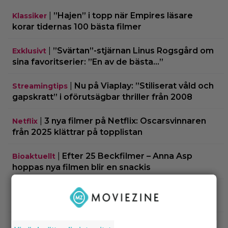
|
”Hajen” i topp när Empires läsare
Klassiker
korar tidernas 100 bästa filmer
|
”Svärtan”-stjärnan Linus Rogsgård om
Exklusivt
sina favoritserier: ”En av de bästa…”
|
Nu på Viaplay: ”Stiliserat våld och
Streamingtips
gapskratt” i oförutsägbar thriller från 2008
|
3 nya filmer på Netflix: Oscarsvinnaren
Netflix
från 2025 klättrar på topplistan
|
Efter 25 Beckfilmer – Anna Asp
Bioaktuellt
hoppas nya filmen blir en snackis
IKEA hyllas världen över – efter briljant blinkning
till Alexander Skarsgård
|
Bortglömd komedi från 1984 blev
Apple TV