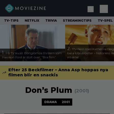
TV-TIPS
NETFLIX
TRIVIA
STREAMINGTIPS
TV-SPEL
2.
Thrillern med Katherine Heigl
1.
På TV ikväll: Bortglömda thrillern som
bara 6 biobiljetter – historiens l
Harrison Ford är stolt över: ”Bra film”
intäkter
Efter 25 Beckfilmer – Anna Asp hoppas nya
filmen blir en snackis
Don’s Plum
(2001)
DRAMA
2001