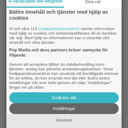
Vi värdesätter din integritet
Dina val
Robin Williams favorit: ”Min bästa film”
Bättre innehåll och tjänster med hjälp av
|
Två nya skådisar redo att skapa
cookies
HBO Max
drama i ”Heated Rivalry” säsong 2
Vi och våra 114
tredjepartsleverantörer
samlar information
med hjälp av cookies och enhetsidentifierare då du besöker
|
Netflix har stängt in en snubbe i en
Netflix
vår sajt. Med hjälp av informationen kan vi utveckla vårt
innehåll och våra tjänster.
reklamskylt – PR-tricket som får LA att titta upp
Pop Media och dess partners kräver samtycke för
följande:
|
Hör Sveriges märkligaste skratt i
Dokumentär
trailern till ”Bäst i världen”
Genom att acceptera tillåter du databehandling inom
tjänsten, avslag kan påverka användarupplevelsen. Vissa
tredjepartsleverantörer kan använda sitt berättigade intresse
för att arbeta, du kan invända mot det eller ändra andra
inställningar när som helst genom att välja "Inställningar"
längst ner på sidan.
Godkänn alla
Inställningar
Dataskydd