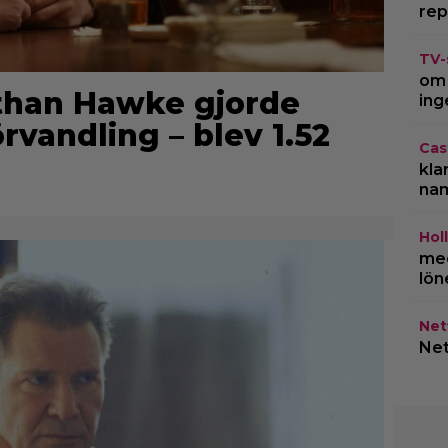
rep
TV-
om 
Ethan Hawke gjorde
ing
örvandling – blev 1.52
Cas
kla
na
Hol
med
lön
Netf
Net