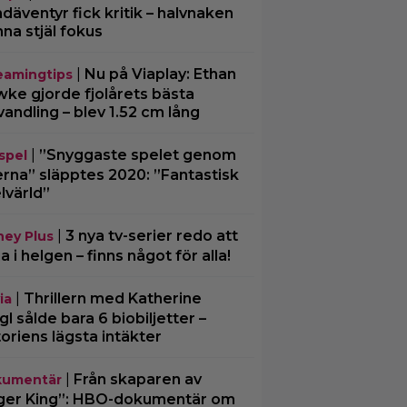
däventyr fick kritik – halvnaken
nna stjäl fokus
|
Nu på Viaplay: Ethan
eamingtips
ke gjorde fjolårets bästa
vandling – blev 1.52 cm lång
|
”Snyggaste spelet genom
spel
erna” släpptes 2020: ”Fantastisk
lvärld”
|
3 nya tv-serier redo att
ney Plus
ja i helgen – finns något för alla!
|
Thrillern med Katherine
ia
gl sålde bara 6 biobiljetter –
toriens lägsta intäkter
|
Från skaparen av
umentär
ger King”: HBO-dokumentär om