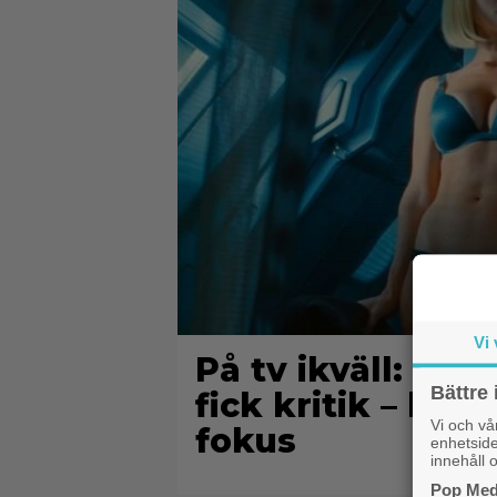
Vi 
På tv ikväll: 201
Bättre 
fick kritik – hal
Vi och v
fokus
enhetside
innehåll o
Pop Medi