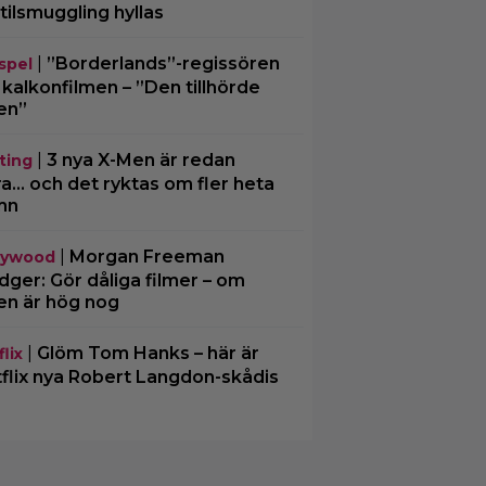
tilsmuggling hyllas
|
”Borderlands”-regissören
spel
kalkonfilmen – ”Den tillhörde
en”
|
3 nya X-Men är redan
ting
ra… och det ryktas om fler heta
mn
|
Morgan Freeman
lywood
ger: Gör dåliga filmer – om
en är hög nog
|
Glöm Tom Hanks – här är
lix
flix nya Robert Langdon-skådis