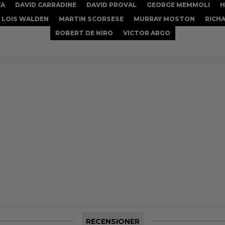
VA
DAVID CARRADINE
DAVID PROVAL
GEORGE MEMMOLI
H
LOIS WALDEN
MARTIN SCORSESE
MURRAY MOSTON
RICH
ROBERT DE NIRO
VICTOR ARGO
RECENSIONER