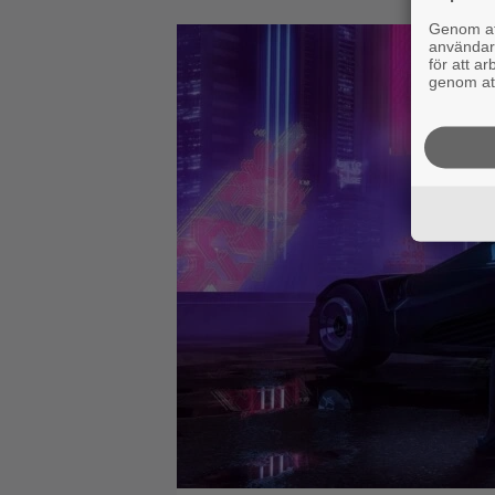
Genom att
användaru
för att a
genom att