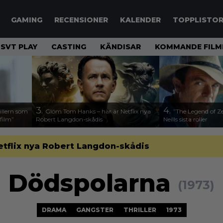
GAMING
RECENSIONER
KALENDER
TOPPLISTO
SVT PLAY
CASTING
KÄNDISAR
KOMMANDE FILM
3.
4.
illern som
Glöm Tom Hanks – här är Netflix nya
”The Legend of Ze
 film”
Robert Langdon-skådis
Neills sista roller
etflix nya Robert Langdon-skådis
Dödspolarna
(1973)
DRAMA
GANGSTER
THRILLER
1973