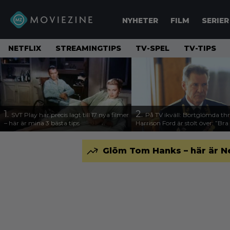
NYHETER
FILM
SERIER
NETFLIX
STREAMINGTIPS
TV-SPEL
TV-TIPS
1.
2.
SVT Play har precis lagt till 17 nya filmer
På TV ikväll: Bortglömda thr
– här är mina 3 bästa tips
Harrison Ford är stolt över: ”Bra
Glöm Tom Hanks – här är N