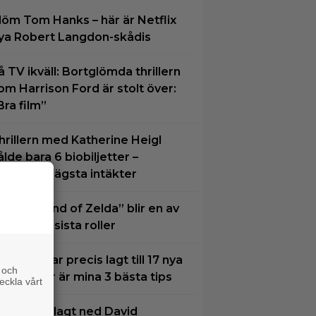
löm Tom Hanks – här är Netflix
ya Robert Langdon-skådis
å TV ikväll: Bortglömda thrillern
om Harrison Ford är stolt över:
Bra film”
hrillern med Katherine Heigl
ålde bara 6 biobiljetter –
istoriens lägsta intäkter
The Legend of Zelda” blir en av
am Neills sista roller
VT Play har precis lagt till 17 nya
 och
ilmer – här är mina 3 bästa tips
eckla vårt
etflix har lagt ned David