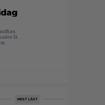
idag
maffian
kades få
lm.
MEST LÄST