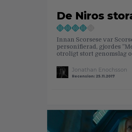
De Niros stor
Innan Scorsese var Scorse
personifierad, gjordes ”M
otroligt stort genomslag o
Jonathan Enochsson
Recension: 25.11.2017