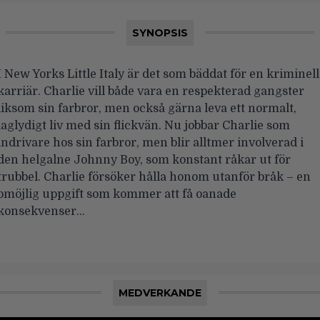
SYNOPSIS
I New Yorks Little Italy är det som bäddat för en kriminell
karriär. Charlie vill både vara en respekterad gangster
liksom sin farbror, men också gärna leva ett normalt,
laglydigt liv med sin flickvän. Nu jobbar Charlie som
indrivare hos sin farbror, men blir alltmer involverad i
den helgalne Johnny Boy, som konstant råkar ut för
trubbel. Charlie försöker hålla honom utanför bråk – en
omöjlig uppgift som kommer att få oanade
konsekvenser…
MEDVERKANDE