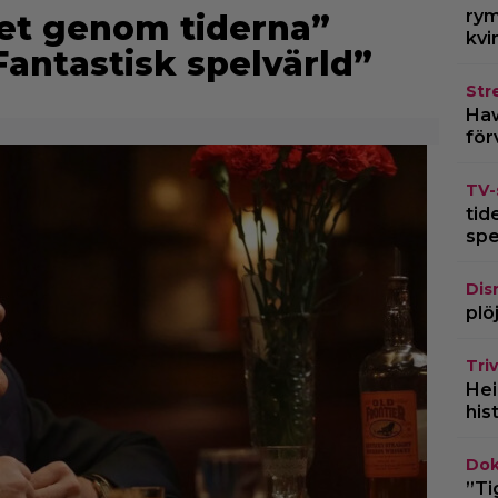
rym
et genom tiderna”
kvi
Fantastisk spelvärld”
Str
Haw
för
TV-
tid
spe
Dis
plö
Triv
Hei
his
Dok
”Ti