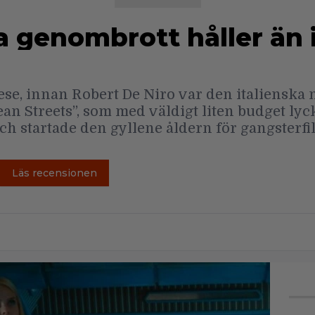
a genombrott håller än 
se, innan Robert De Niro var den italienska 
ean Streets”, som med väldigt liten budget lyc
ch startade den gyllene åldern för gangsterfi
Läs recensionen