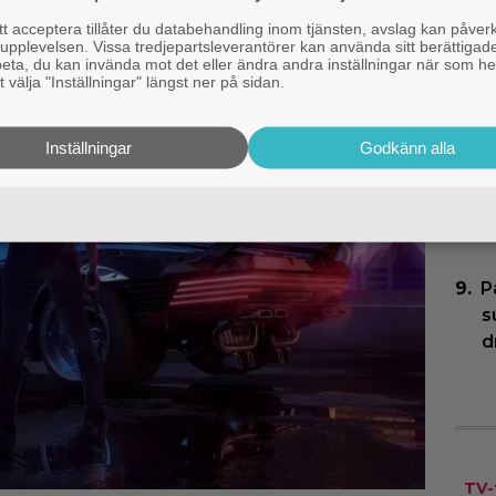
F
 acceptera tillåter du databehandling inom tjänsten, avslag kan påver
G
pplevelsen. Vissa tredjepartsleverantörer kan använda sitt berättigade
rbeta, du kan invända mot det eller ändra andra inställningar när som he
 välja "Inställningar" längst ner på sidan.
N
G
Inställningar
Godkänn alla
Z
F
m
P
s
d
TV-