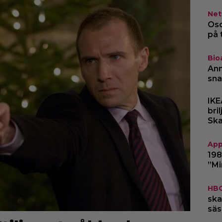
Netf
Osc
på 
Bio
Ann
sna
IKE
bri
Ska
App
198
”Mi
HB
ska
säs