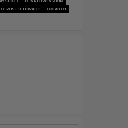
AY SCOTT
ELINA LÖWENSOHN
ETE POSTLETHWAITE
TIM ROTH