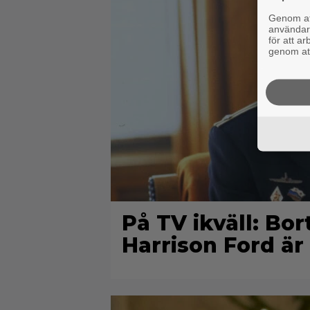
Genom att
användaru
för att a
genom att
På TV ikväll: Bo
Harrison Ford är 