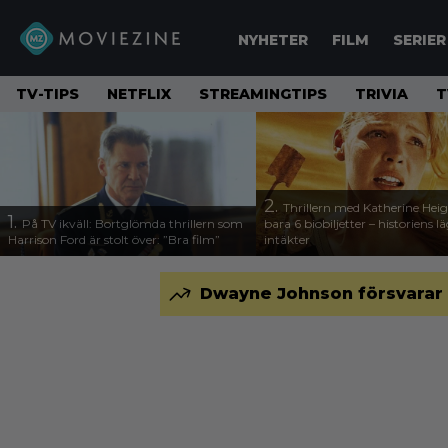
NYHETER
FILM
SERIER
TV-TIPS
NETFLIX
STREAMINGTIPS
TRIVIA
T
2.
Thrillern med Katherine Heigl
1.
På TV ikväll: Bortglömda thrillern som
bara 6 biobiljetter – historiens l
Harrison Ford är stolt över: ”Bra film”
intäkter
Dwayne Johnson försvarar 