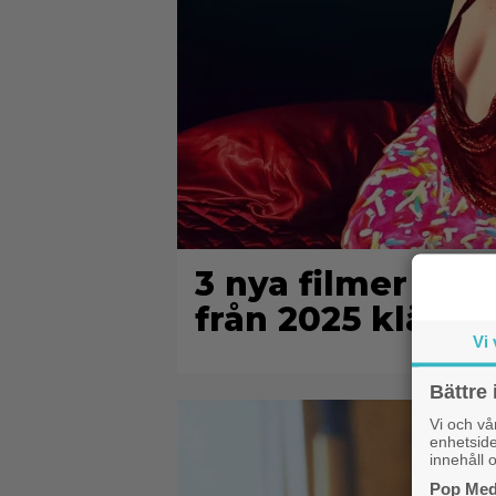
3 nya filmer på 
från 2025 klättra
Vi 
Bättre 
Vi och v
enhetside
innehåll o
Pop Medi