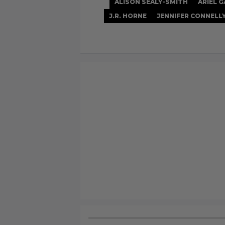
ALISON SEALY-SMITH
ARIEL 
J.R. HORNE
JENNIFER CONNELL