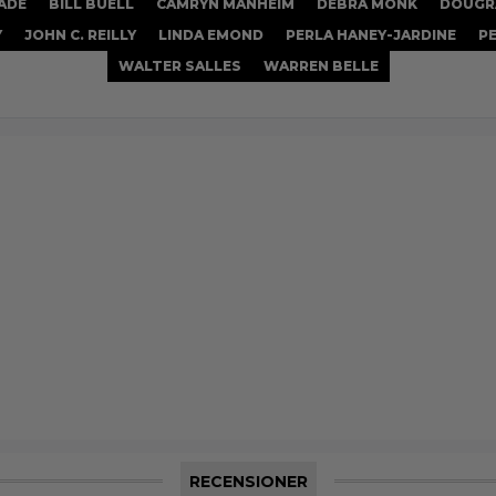
GADE
BILL BUELL
CAMRYN MANHEIM
DEBRA MONK
DOUGR
Y
JOHN C. REILLY
LINDA EMOND
PERLA HANEY-JARDINE
P
WALTER SALLES
WARREN BELLE
RECENSIONER