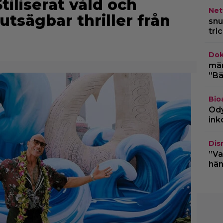
tiliserat våld och
Netf
utsägbar thriller från
snu
tri
Dok
märk
”Bä
Bio
Ody
ink
Dis
”Va
hän