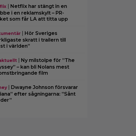
|
Netflix har stängt in en
lix
bbe i en reklamskylt – PR-
cket som får LA att titta upp
|
Hör Sveriges
umentär
ligaste skratt i trailern till
st i världen”
|
Ny milstolpe för ”The
aktuellt
ssey” – kan bli Nolans mest
omstbringande film
|
Dwayne Johnson försvarar
ney
iana” efter sågningarna: ”Sånt
der”