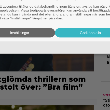
I
 acceptera tillåter du databehandling inom tjänsten, avslag kan påver
b
pplevelsen. Vissa tredjepartsleverantörer kan använda sitt berättigade
rbeta, du kan invända mot det eller ändra andra inställningar när som he
S
 välja "Inställningar" längst ner på sidan.
D
”
Inställningar
Godkänn alla
”
I
k
9
rtglömda thrillern som
stolt över: ”Bra film”
Str
”St
ofö