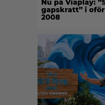
Nu på Viaplay: ”S
gapskratt” i oför
2008