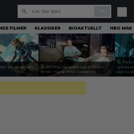
Sök
R
DE FILMER
KLASSIKER
BIOAKTUELLT
HBO MAX
6.
På tv 
5.
lda” blir en av Sam
SVT Play har precis lagt till 17 nya
rymdävent
filmer – här är mina 3 bästa tips
kvinna stj