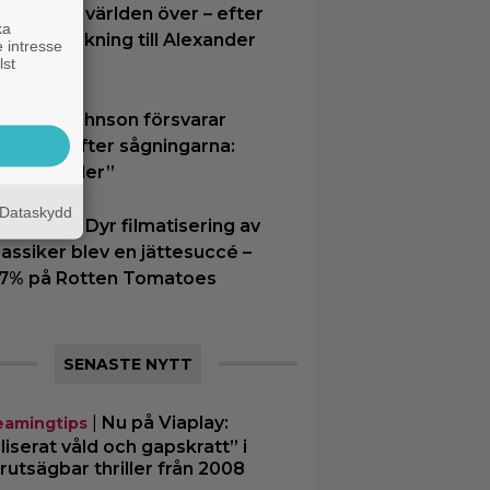
KEA hyllas världen över – efter
ka
riljant blinkning till Alexander
 intresse
lst
karsgård
wayne Johnson försvarar
Vaiana” efter sågningarna:
Sånt händer”
Dataskydd
natt på tv: Dyr filmatisering av
lassiker blev en jättesuccé –
7% på Rotten Tomatoes
SENASTE NYTT
|
Nu på Viaplay:
eamingtips
iliserat våld och gapskratt” i
rutsägbar thriller från 2008