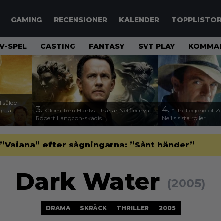
GAMING
RECENSIONER
KALENDER
TOPPLISTO
V-SPEL
CASTING
FANTASY
SVT PLAY
KOMMAN
 sålde
3.
4.
ägsta
Glöm Tom Hanks – här är Netflix nya
”The Legend of Ze
Robert Langdon-skådis
Neills sista roller
”Vaiana” efter sågningarna: ”Sånt händer”
Dark Water
(2005)
DRAMA
SKRÄCK
THRILLER
2005