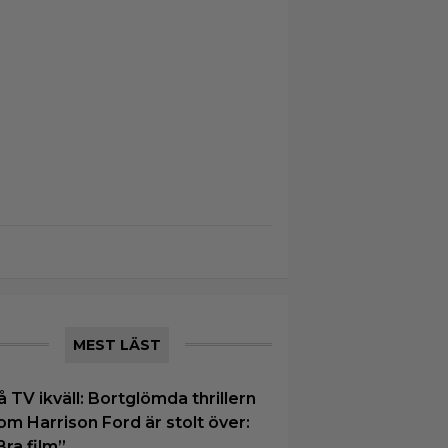
MEST LÄST
å TV ikväll: Bortglömda thrillern
om Harrison Ford är stolt över:
Bra film”