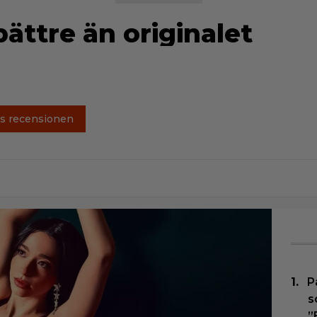
ättre än originalet
s recensionen
P
s
”