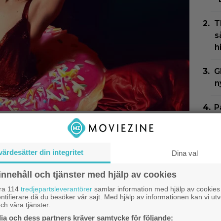
T
s
h
G
n
P
r
Netflix: Oscarsvinnaren
h
r på topplistan
värdesätter din integritet
Dina val
”
S
innehåll och tjänster med hjälp av cookies
åra 114
tredjepartsleverantörer
samlar information med hjälp av cookies
S
ntifierare då du besöker vår sajt. Med hjälp av informationen kan vi utv
f
ch våra tjänster.
a och dess partners kräver samtycke för följande: