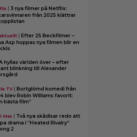
|
3 nya filmer på Netflix:
lix
arsvinnaren från 2025 klättrar
topplistan
|
Efter 25 Beckfilmer –
aktuellt
a Asp hoppas nya filmen blir en
ckis
A hyllas världen över – efter
ljant blinkning till Alexander
rsgård
|
Bortglömd komedi från
le TV
4 blev Robin Williams favorit:
n bästa film”
|
Två nya skådisar redo att
O Max
pa drama i ”Heated Rivalry”
ong 2