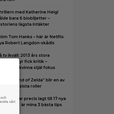
hrillern med Katherine Heigl
ålde bara 6 biobiljetter –
istoriens lägsta intäkter
löm Tom Hanks – här är Netflix
ya Robert Langdon-skådis
å tv ikväll: 2013 års stora
ymdäventyr fick kritik –
alvnaken kvinna stjäl fokus
The Legend of Zelda” blir en av
am Neills sista roller
 och
VT Play har precis lagt till 17 nya
eckla vårt
ilmer – här är mina 3 bästa tips