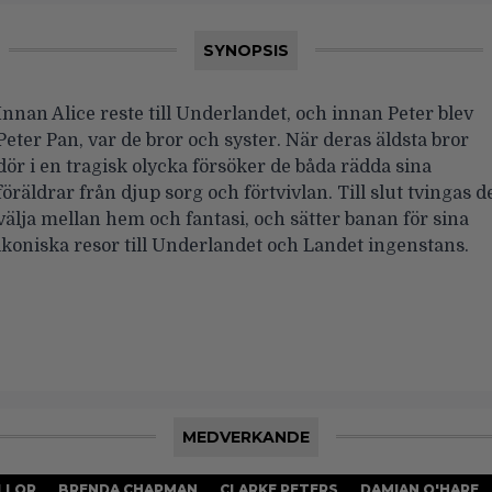
SYNOPSIS
Innan Alice reste till Underlandet, och innan Peter blev
Peter Pan, var de bror och syster. När deras äldsta bror
dör i en tragisk olycka försöker de båda rädda sina
föräldrar från djup sorg och förtvivlan. Till slut tvingas d
välja mellan hem och fantasi, och sätter banan för sina
ikoniska resor till Underlandet och Landet ingenstans.
MEDVERKANDE
LLOR
BRENDA CHAPMAN
CLARKE PETERS
DAMIAN O'HARE