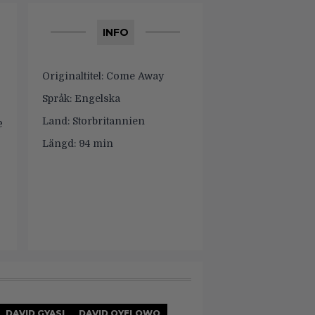
INFO
Originaltitel:
Come Away
Språk:
Engelska
Land:
Storbritannien
e
Längd:
94 min
DAVID GYASI
DAVID OYELOWO