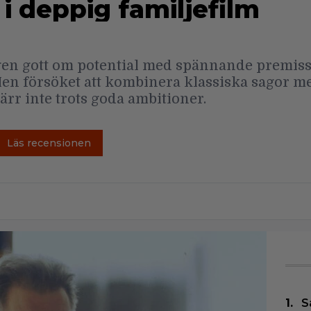
 i deppig familjefilm
gen gott om potential med spännande premis
en försöket att kombinera klassiska sagor m
rr inte trots goda ambitioner.
Läs recensionen
S