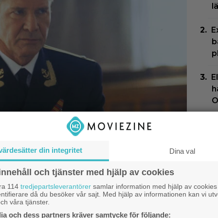
l
E
b
p
E
h
O
J
f
rtglömda thrillern som
k
värdesätter din integritet
Dina val
stolt över: ”Bra film”
J
innehåll och tjänster med hjälp av cookies
H
åra 114
tredjepartsleverantörer
samlar information med hjälp av cookies
ntifierare då du besöker vår sajt. Med hjälp av informationen kan vi utv
t
ch våra tjänster.
a och dess partners kräver samtycke för följande: