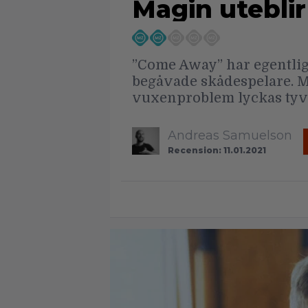
Magin uteblir
”Come Away” har egentli
begåvade skådespelare. M
vuxenproblem lyckas tyvä
Andreas Samuelson
Recension: 11.01.2021