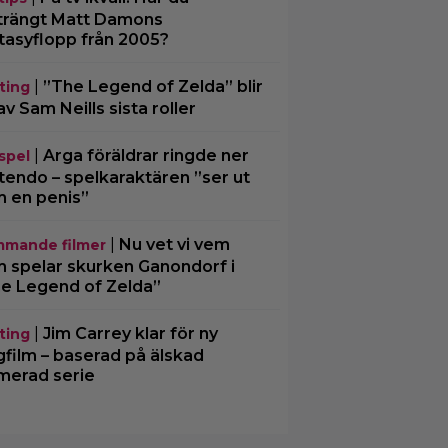
trängt Matt Damons
tasyflopp från 2005?
|
”The Legend of Zelda” blir
ting
av Sam Neills sista roller
|
Arga föräldrar ringde ner
spel
tendo – spelkaraktären ”ser ut
 en penis”
|
Nu vet vi vem
mande filmer
 spelar skurken Ganondorf i
e Legend of Zelda”
|
Jim Carrey klar för ny
ting
gfilm – baserad på älskad
merad serie