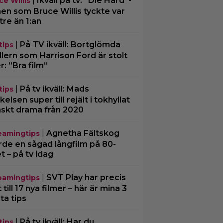
|
Ikväll på tv: ”Die Hard”-
ce Willis
men som Bruce Willis tyckte var
tre än 1:an
|
På TV ikväll: Bortglömda
tips
illern som Harrison Ford är stolt
r: ”Bra film”
|
På tv ikväll: Mads
tips
kelsen super till rejält i tokhyllat
skt drama från 2020
|
Agnetha Fältskog
eamingtips
rde en sågad långfilm på 80-
et – på tv idag
|
SVT Play har precis
eamingtips
 till 17 nya filmer – här är mina 3
ta tips
|
På tv ikväll: Har du
tips