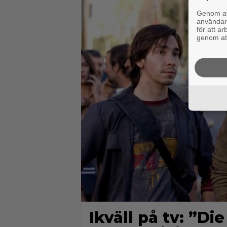
Genom att
användaru
för att a
genom att
Ikväll på tv: ”D