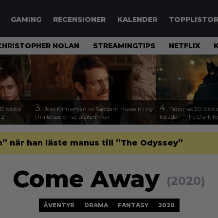
GAMING
RECENSIONER
KALENDER
TOPPLISTO
CHRISTOPHER NOLAN
STREAMINGTIPS
NETFLIX
3.
4.
00 bästa
Joel Kinnaman vs Saddam Hussein i ny
Tidernas 30 bästa
 2
thrillerserie – se trailern här
listade – ”The Dark K
” när han läste manus till ”The Odyssey”
Come Away
(2020)
ÄVENTYR
DRAMA
FANTASY
2020