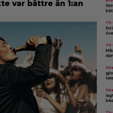
Bru
te var bättre än 1:an
fil
bät
TV-
thr
öve
TV-
Mik
dan
Str
gjo
tal
Str
lagt
bäs
TV-