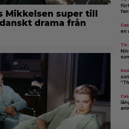
för
s Mikkelsen super till
fan
t danskt drama från
Cas
en 
TV-
Nin
som
Kom
som
”Th
Cas
lån
ani