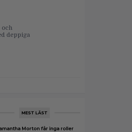
s och
ed deppiga
MEST LÄST
amantha Morton får inga roller