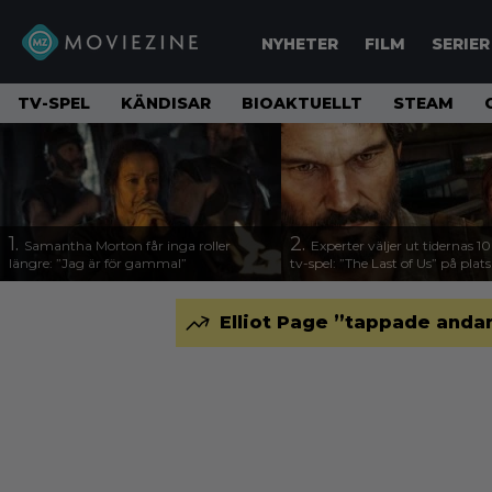
NYHETER
FILM
SERIER
TV-SPEL
KÄNDISAR
BIOAKTUELLT
STEAM
1.
2.
Samantha Morton får inga roller
Experter väljer ut tidernas 1
längre: ”Jag är för gammal”
tv-spel: ”The Last of Us” på plats
Elliot Page ”tappade andan