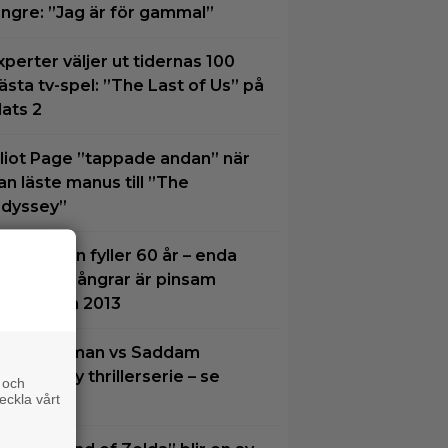
ängre: ”Jag är för gammal”
xperter väljer ut tidernas 100
ästa tv-spel: ”The Last of Us” på
lats 2
lliot Page ”tappade andan” när
an läste manus till ”The
dyssey”
ames Gunn fyller 60 år – enda
ilmen han ångrar är pinsam
alkon från 2013
oel Kinnaman vs Saddam
ussein i ny thrillerserie – se
 och
eckla vårt
railern här