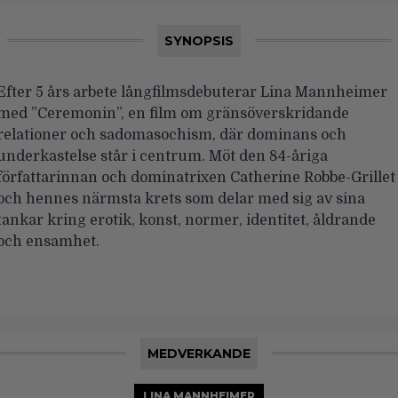
SYNOPSIS
Efter 5 års arbete långfilmsdebuterar Lina Mannheimer
med ”Ceremonin”, en film om gränsöverskridande
relationer och sadomasochism, där dominans och
underkastelse står i centrum. Möt den 84-åriga
författarinnan och dominatrixen Catherine Robbe-Grillet
och hennes närmsta krets som delar med sig av sina
tankar kring erotik, konst, normer, identitet, åldrande
och ensamhet.
MEDVERKANDE
LINA MANNHEIMER