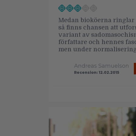
Medan bioköerna ringlar si
så finns chansen att utfo
variant av sadomasochism
författare och hennes fas
men under normaliseringe
Andreas Samuelson
Recension: 12.02.2015