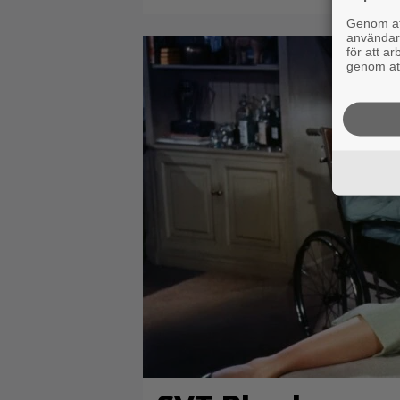
Genom att
användaru
för att a
genom att