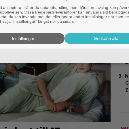
S
 acceptera tillåter du databehandling inom tjänsten, avslag kan påver
pplevelsen. Vissa tredjepartsleverantörer kan använda sitt berättigade
rbeta, du kan invända mot det eller ändra andra inställningar när som he
P
 välja "Inställningar" längst ner på sidan.
s
”
Inställningar
Godkänn alla
T
s
D
N
G
Z
Netf