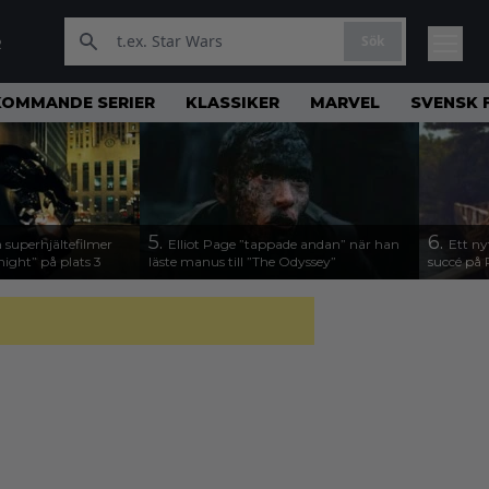
Sök
R
KOMMANDE SERIER
KLASSIKER
MARVEL
SVENSK 
5.
6.
 superhjältefilmer
Elliot Page ”tappade andan” när han
Ett ny
night” på plats 3
läste manus till ”The Odyssey”
succé på 