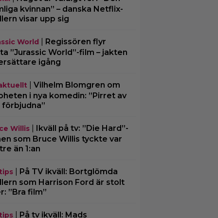
liga kvinnan” – danska Netflix-
illern visar upp sig
|
Regissören flyr
assic World
ta ”Jurassic World”-film – jakten
ersättare igång
|
Vilhelm Blomgren om
aktuellt
oheten i nya komedin: ”Pirret av
 förbjudna”
|
Ikväll på tv: ”Die Hard”-
ce Willis
men som Bruce Willis tyckte var
tre än 1:an
|
På TV ikväll: Bortglömda
tips
illern som Harrison Ford är stolt
r: ”Bra film”
|
På tv ikväll: Mads
tips