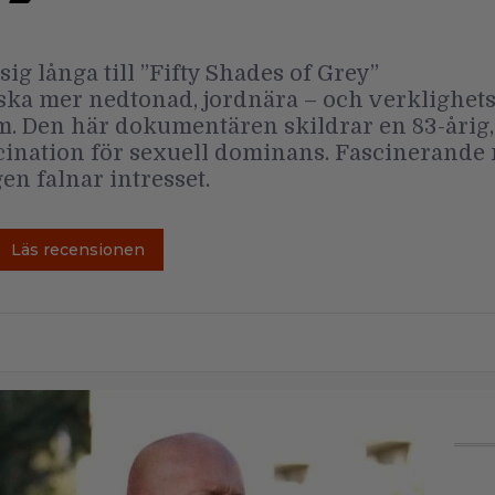
g långa till ”Fifty Shades of Grey”
rska mer nedtonad, jordnära – och verklighet
. Den här dokumentären skildrar en 83-årig,
cination för sexuell dominans. Fascinerande 
n falnar intresset.
Läs recensionen