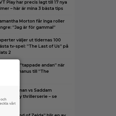
VT Play har precis lagt till 17 nya
ilmer – här är mina 3 bästa tips
amantha Morton får inga roller
ängre: ”Jag är för gammal”
xperter väljer ut tidernas 100
ästa tv-spel: ”The Last of Us” på
lats 2
lliot Page ”tappade andan” när
an läste manus till ”The
dyssey”
oel Kinnaman vs Saddam
ussein i ny thrillerserie – se
 och
railern här
eckla vårt
The Legend of Zelda” blir en av