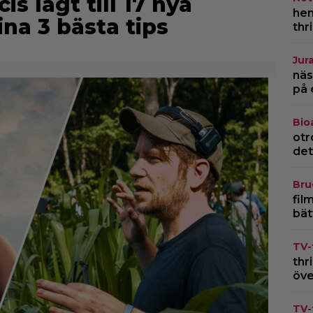
is lagt till 17 nya
hem
ina 3 bästa tips
thr
Jur
näs
på 
Bio
otr
det
Bru
fil
bät
TV-
thr
öve
TV-