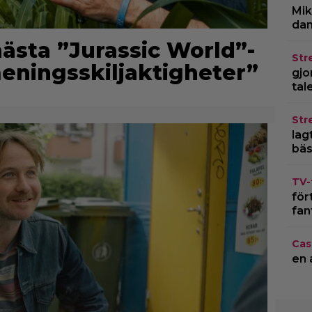
Mik
dan
nästa ”Jurassic World”-
Str
meningsskiljaktigheter”
gjo
tal
Str
lagt
bäs
TV-
för
fan
Cas
en 