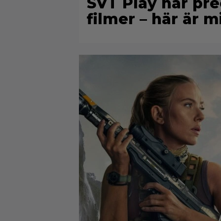
SVT Play har prec
filmer – här är m