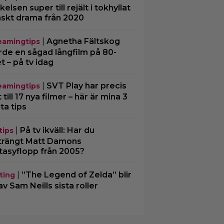
kelsen super till rejält i tokhyllat
skt drama från 2020
|
Agnetha Fältskog
eamingtips
rde en sågad långfilm på 80-
et – på tv idag
|
SVT Play har precis
eamingtips
 till 17 nya filmer – här är mina 3
ta tips
|
På tv ikväll: Har du
tips
trängt Matt Damons
tasyflopp från 2005?
|
”The Legend of Zelda” blir
ting
av Sam Neills sista roller