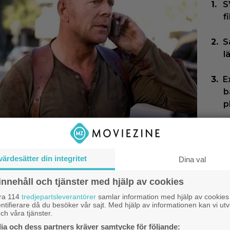
S
f
S
l
E
b
p
E
h
O
värdesätter din integritet
Dina val
J
innehåll och tjänster med hjälp av cookies
H
ie Hard”-filmen som
åra 114
tredjepartsleverantörer
samlar information med hjälp av cookies
t
ntifierare då du besöker vår sajt. Med hjälp av informationen kan vi utv
te var bättre än 1:an
ch våra tjänster.
a och dess partners kräver samtycke för följande:
”