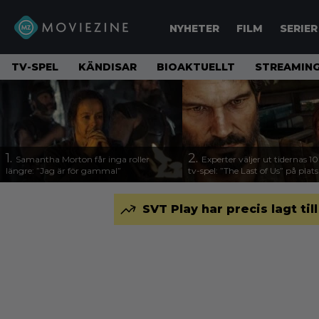
NYHETER
FILM
SERIER
TV-SPEL
KÄNDISAR
BIOAKTUELLT
STREAMING
1.
2.
Samantha Morton får inga roller
Experter väljer ut tidernas 1
längre: ”Jag är för gammal”
tv-spel: ”The Last of Us” på plats
SVT Play har precis lagt til