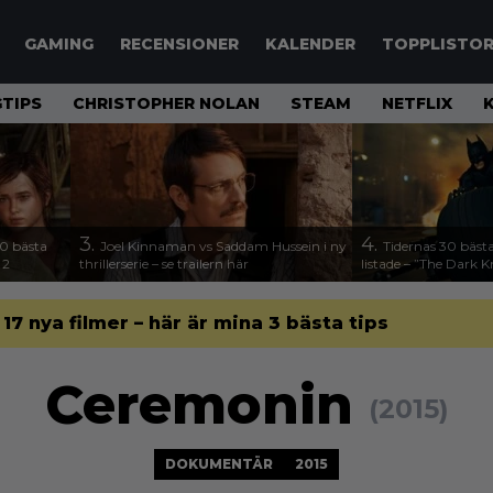
GAMING
RECENSIONER
KALENDER
TOPPLISTO
TIPS
CHRISTOPHER NOLAN
STEAM
NETFLIX
3.
4.
00 bästa
Joel Kinnaman vs Saddam Hussein i ny
Tidernas 30 bästa
 2
thrillerserie – se trailern här
listade – ”The Dark K
l 17 nya filmer – här är mina 3 bästa tips
Ceremonin
(2015)
DOKUMENTÄR
2015