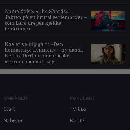
Anmeldelse: «The Shards» –
Jakten på en brutal seriemorder –
som bare dreper kjekke
tenåringer
Noe er veldig galt i «Den
hemmelige kvinnen» – ny dansk
Netflix-thriller med norske
stjerner nærmer seg
Moviezine footer navigation
OMRÅDEN
POPULÄRT
Start
TV-tips
Nyheter
Netflix