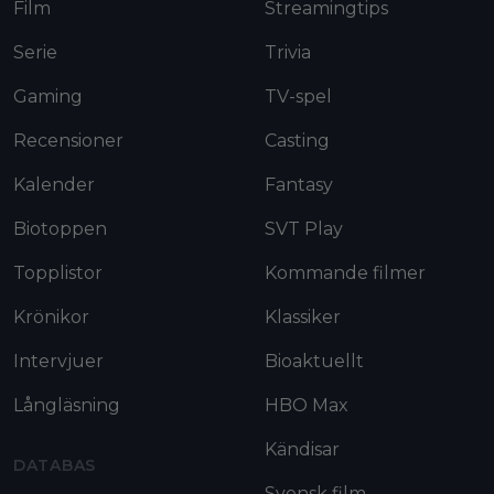
Film
Streamingtips
Serie
Trivia
Gaming
TV-spel
Recensioner
Casting
Kalender
Fantasy
Biotoppen
SVT Play
Topplistor
Kommande filmer
Krönikor
Klassiker
Intervjuer
Bioaktuellt
Långläsning
HBO Max
Kändisar
DATABAS
Svensk film