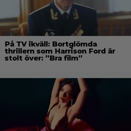
På TV ikväll: Bortglömda
thrillern som Harrison Ford är
stolt över: ”Bra film”