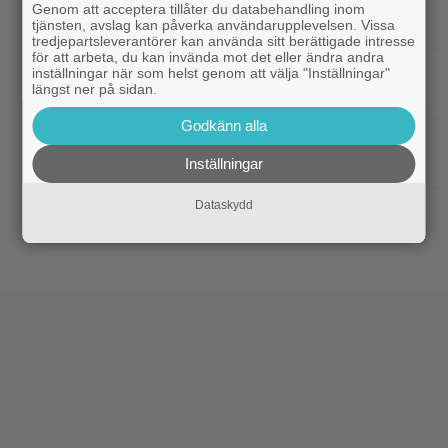
|
Netflix har stängt in en snubbe i en
Netflix
Genom att acceptera tillåter du databehandling inom
tjänsten, avslag kan påverka användarupplevelsen. Vissa
reklamskylt – PR-tricket som får LA att titta upp
tredjepartsleverantörer kan använda sitt berättigade intresse
för att arbeta, du kan invända mot det eller ändra andra
|
Hör Sveriges märkligaste skratt i
inställningar när som helst genom att välja "Inställningar"
Dokumentär
längst ner på sidan.
trailern till ”Bäst i världen”
Godkänn alla
|
Ny milstolpe för ”The Odyssey” –
Bioaktuellt
Inställningar
kan bli Nolans mest inkomstbringande film
Dataskydd
|
Dwayne Johnson försvarar ”Vaiana”
Disney
efter sågningarna: ”Sånt händer”