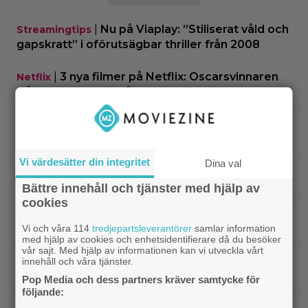
|
Nu på Viaplay: ”Stiliserat våld och
Streamingtips
gapskratt” i oförutsägbar thriller från 2008
|
3 nya filmer på Netflix: Oscarsvinnaren
Netflix
från 2025 klättrar på topplistan
|
Efter 25 Beckfilmer – Anna Asp
Bioaktuellt
hoppas nya filmen blir en snackis
Vi värdesätter din integritet
Dina val
IKEA hyllas världen över – efter briljant blinkning
till Alexander Skarsgård
Bättre innehåll och tjänster med hjälp av
cookies
|
Bortglömd komedi från 1984 blev
Apple TV
Vi och våra 114
tredjepartsleverantörer
samlar information
Robin Williams favorit: ”Min bästa film”
med hjälp av cookies och enhetsidentifierare då du besöker
vår sajt. Med hjälp av informationen kan vi utveckla vårt
innehåll och våra tjänster.
|
Två nya skådisar redo att skapa
HBO Max
drama i ”Heated Rivalry” säsong 2
Pop Media och dess partners kräver samtycke för
följande: