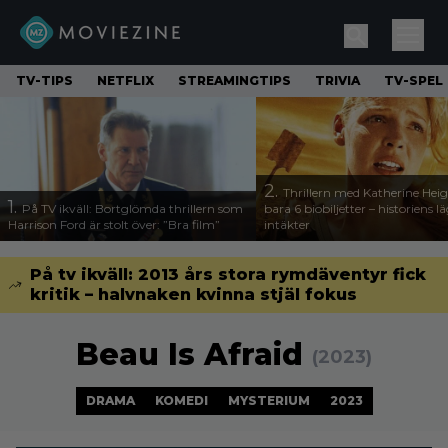
TV-TIPS
NETFLIX
STREAMINGTIPS
TRIVIA
TV-SPEL
2.
Thrillern med Katherine Heigl
1.
På TV ikväll: Bortglömda thrillern som
bara 6 biobiljetter – historiens l
Harrison Ford är stolt över: ”Bra film”
intäkter
På tv ikväll: 2013 års stora rymdäventyr fick
kritik – halvnaken kvinna stjäl fokus
Beau Is Afraid
(2023)
DRAMA
KOMEDI
MYSTERIUM
2023