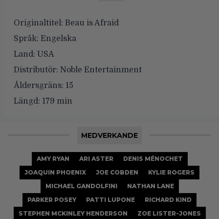
Originaltitel:
Beau is Afraid
Språk:
Engelska
Land:
USA
Distributör:
Noble Entertainment
Åldersgräns:
15
Längd:
179 min
MEDVERKANDE
AMY RYAN
ARI ASTER
DENIS MÉNOCHET
JOAQUIN PHOENIX
JOE COBDEN
KYLIE ROGERS
MICHAEL GANDOLFINI
NATHAN LANE
PARKER POSEY
PATTI LUPONE
RICHARD KIND
STEPHEN MCKINLEY HENDERSON
ZOE LISTER-JONES