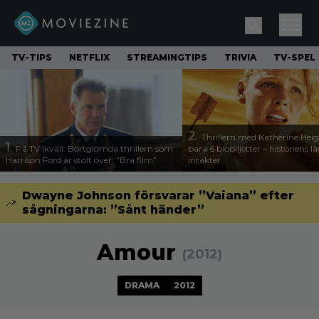
TV-TIPS
NETFLIX
STREAMINGTIPS
TRIVIA
TV-SPEL
2.
Thrillern med Katherine Heigl
1.
På TV ikväll: Bortglömda thrillern som
bara 6 biobiljetter – historiens l
Harrison Ford är stolt över: ”Bra film”
intäkter
Dwayne Johnson försvarar ”Vaiana” efter
sågningarna: ”Sånt händer”
Amour
(2012)
DRAMA
2012