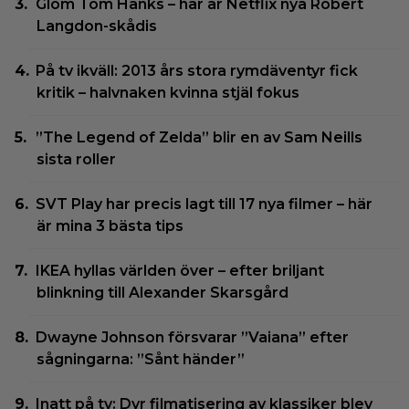
Glöm Tom Hanks – här är Netflix nya Robert
Langdon-skådis
På tv ikväll: 2013 års stora rymdäventyr fick
kritik – halvnaken kvinna stjäl fokus
”The Legend of Zelda” blir en av Sam Neills
sista roller
SVT Play har precis lagt till 17 nya filmer – här
är mina 3 bästa tips
IKEA hyllas världen över – efter briljant
blinkning till Alexander Skarsgård
Dwayne Johnson försvarar ”Vaiana” efter
sågningarna: ”Sånt händer”
Inatt på tv: Dyr filmatisering av klassiker blev