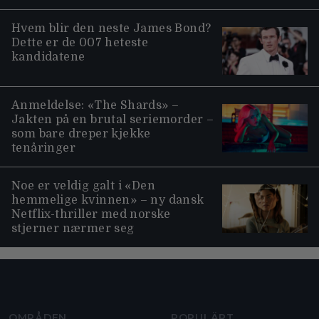
Hvem blir den neste James Bond?
Dette er de 007 heteste
kandidatene
Anmeldelse: «The Shards» –
Jakten på en brutal seriemorder –
som bare dreper kjekke
tenåringer
Noe er veldig galt i «Den
hemmelige kvinnen» – ny dansk
Netflix-thriller med norske
stjerner nærmer seg
Moviezine footer navigation
OMRÅDEN
POPULÄRT