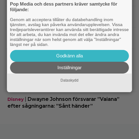
Pop Media och dess partners kräver samtycke för
följande:
|
Två nya skådisar redo att skapa
HBO Max
Genom att acceptera tillåter du databehandling inom
drama i ”Heated Rivalry” säsong 2
tjänsten, avslag kan påverka användarupplevelsen. Vissa
tredjepartsleverantörer kan använda sitt berättigade intresse
för att arbeta, du kan invända mot det eller ändra andra
|
Netflix har stängt in en snubbe i en
Netflix
inställningar när som helst genom att välja "Inställningar"
reklamskylt – PR-tricket som får LA att titta upp
längst ner på sidan.
Godkänn alla
|
Hör Sveriges märkligaste skratt i
Dokumentär
trailern till ”Bäst i världen”
Inställningar
|
Ny milstolpe för ”The Odyssey” –
Bioaktuellt
Dataskydd
kan bli Nolans mest inkomstbringande film
|
Dwayne Johnson försvarar ”Vaiana”
Disney
efter sågningarna: ”Sånt händer”