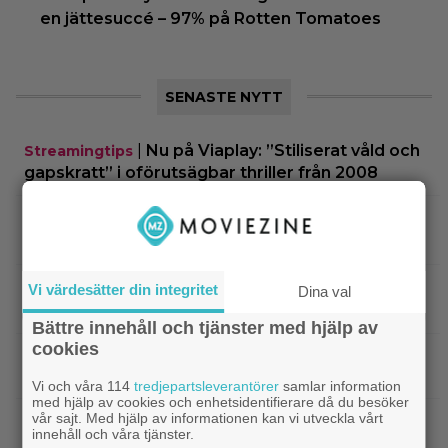
en jättesuccé – 97% på Rotten Tomatoes
SENASTE NYTT
|
Nu på Viaplay: ”Stiliserat våld och
Streamingtips
gapskratt” i oförutsägbar thriller från 2008
|
3 nya filmer på Netflix: Oscarsvinnaren
Netflix
från 2025 klättrar på topplistan
|
Efter 25 Beckfilmer – Anna Asp
Bioaktuellt
Vi värdesätter din integritet
Dina val
hoppas nya filmen blir en snackis
Bättre innehåll och tjänster med hjälp av
cookies
IKEA hyllas världen över – efter briljant blinkning
till Alexander Skarsgård
Vi och våra 114
tredjepartsleverantörer
samlar information
med hjälp av cookies och enhetsidentifierare då du besöker
vår sajt. Med hjälp av informationen kan vi utveckla vårt
|
Bortglömd komedi från 1984 blev
Apple TV
innehåll och våra tjänster.
Robin Williams favorit: ”Min bästa film”