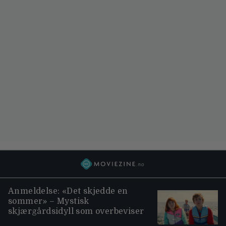
Anmeldelse: «Det skjedde en
sommer» – Mystisk
skjærgårdsidyll som overbeviser