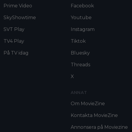
Prime Video
Facebook
SkyShowtime
Youtube
SVT Play
Instagram
TV4 Play
Tiktok
På TV idag
Bluesky
Threads
X
ANNAT
Om MovieZine
Kontakta MovieZine
Annonsera på Moviezine