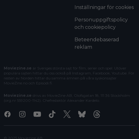
Inställningar för cookies
Personuppgiftspolicy
och cookiepolicy
Beteendebaserad
reklam
Moviezine.se
är Sveriges största sajt för film, serier och spel. Utöver
populära sajten hittar du oss också på Instagram, Facebook, Youtube. För
resten av Norden hittar du samma ämnen på våra syskonsajter
MovieZine.no
och
Episodi.fi
.
Moviezine.se
drivs av MovieZine AB, Olofsgatan 18, 111 36 Stockholm
(org.nr 559200-1142). Chefredaktör
Alexander Kardelo
.
Facebook
Instagram
Youtube
Tiktok
X
Bluesky
Threads
© 2025 Moviezine AB