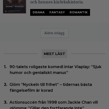
och hennes kärlekshistoria.
DRAMA
FANTASY
ROMANTIK
Inläggsnavigering
Äldre inlägg
MEST LÄST
90-talets roligaste komedi intar Viaplay: ”Sjuk
humor och genialiskt manus”
Glöm ”Nyckeln till frihet” – tidernas bästa
fängelsefilm är korad
Actionsuccén från 1998 som Jackie Chan vill
glömma: ”Gillar den fortfarande inte”