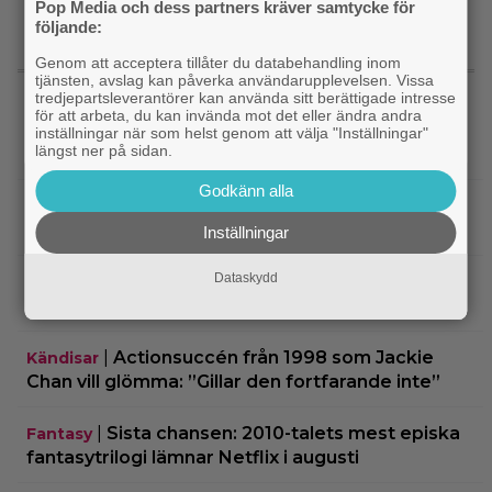
Pop Media och dess partners kräver samtycke för
följande:
Genom att acceptera tillåter du databehandling inom
SENASTE NYTT
tjänsten, avslag kan påverka användarupplevelsen. Vissa
tredjepartsleverantörer kan använda sitt berättigade intresse
för att arbeta, du kan invända mot det eller ändra andra
|
Guy Ritchies nya film släpps
Digitalpremiär
inställningar när som helst genom att välja "Inställningar"
längst ner på sidan.
digitalt men sågas: ”Actionfattig och tråkig”
Godkänn alla
|
Ikväll på tv: Kika in en ”perfekt” thriller
Klassiker
med 8,4 på IMDb
Inställningar
Dataskydd
|
2 säsonger av brittisk deckare
Streamingtips
kommer till SVT Play – baserad på svensk bok
|
Actionsuccén från 1998 som Jackie
Kändisar
Chan vill glömma: ”Gillar den fortfarande inte”
|
Sista chansen: 2010-talets mest episka
Fantasy
fantasytrilogi lämnar Netflix i augusti