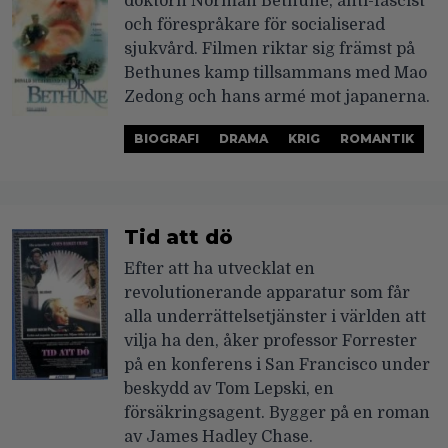
doktorn Norman Bethune, anti-fascist
och förespråkare för socialiserad
sjukvård. Filmen riktar sig främst på
Bethunes kamp tillsammans med Mao
Zedong och hans armé mot japanerna.
BIOGRAFI
DRAMA
KRIG
ROMANTIK
Tid att dö
Efter att ha utvecklat en
revolutionerande apparatur som får
alla underrättelsetjänster i världen att
vilja ha den, åker professor Forrester
på en konferens i San Francisco under
beskydd av Tom Lepski, en
försäkringsagent. Bygger på en roman
av James Hadley Chase.