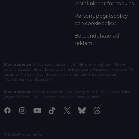
Inställningar för cookies
Personuppgiftspolicy
och cookiepolicy
Beteendebaserad
reklam
Moviezine.se
är Sveriges största sajt för film, serier och spel. Utöver
populära sajten hittar du oss också på Instagram, Facebook, Youtube. För
resten av Norden hittar du samma ämnen på våra syskonsajter
MovieZine.no
och
Episodi.fi
.
Moviezine.se
drivs av MovieZine AB, Olofsgatan 18, 111 36 Stockholm
(org.nr 559200-1142). Chefredaktör
Alexander Kardelo
.
Facebook
Instagram
Youtube
Tiktok
X
Bluesky
Threads
© 2025 Moviezine AB