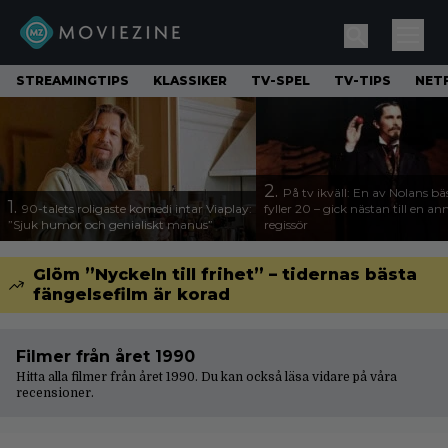
STREAMINGTIPS
KLASSIKER
TV-SPEL
TV-TIPS
NETF
2.
På tv ikväll: En av Nolans bä
1.
90-talets roligaste komedi intar Viaplay:
fyller 20 – gick nästan till en a
”Sjuk humor och genialiskt manus”
regissör
Glöm ”Nyckeln till frihet” – tidernas bästa
fängelsefilm är korad
Filmer från året 1990
Hitta alla filmer från året 1990. Du kan också läsa vidare på våra
recensioner
.