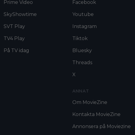
Prime Video
Facebook
SkyShowtime
Youtube
SVT Play
Instagram
TV4 Play
Tiktok
På TV idag
Bluesky
Threads
X
ANNAT
Om MovieZine
Kontakta MovieZine
Annonsera på Moviezine