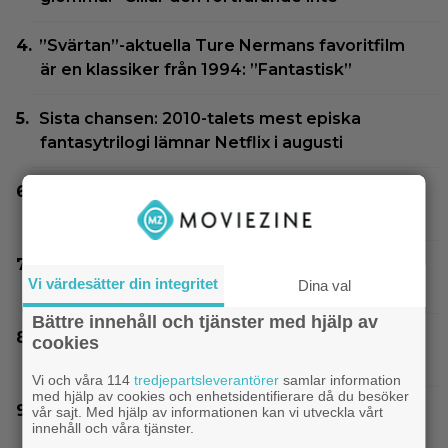
”Svärtan”-aktuella Ture Nermans favoritfilm
är en klassiker från 1994: ”Fantastisk”
Sista chansen: 2010-talets mest episka
fantasytrilogi lämnar Netflix i augusti
KRÖNIKA: Pssst… sanningen är att du inte
behöver se ”The Odyssey” i IMAX
Efter 25 Beckfilmer – Anna Asp hoppas nya
Vi värdesätter din integritet
Dina val
filmen blir en snackis
Bättre innehåll och tjänster med hjälp av
Christopher Nolans favoritkomedi är hyllad
cookies
kultrulle från 1987
Vi och våra 114
tredjepartsleverantörer
samlar information
med hjälp av cookies och enhetsidentifierare då du besöker
Bortglömd komedi från 1984 blev Robin
vår sajt. Med hjälp av informationen kan vi utveckla vårt
innehåll och våra tjänster.
Williams favorit: ”Min bästa film”