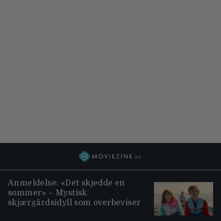
Anmeldelse: «Det skjedde en
sommer» – Mystisk
skjærgårdsidyll som overbeviser