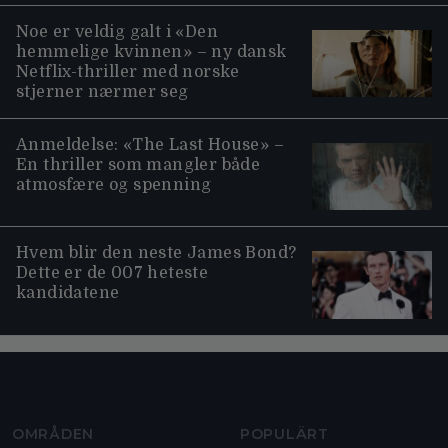
Noe er veldig galt i «Den
hemmelige kvinnen» – ny dansk
Netflix-thriller med norske
stjerner nærmer seg
Anmeldelse: «The Last House» –
En thriller som mangler både
atmosfære og spenning
Hvem blir den neste James Bond?
Dette er de 007 heteste
kandidatene
Moviezine footer navigation
OMRÅDEN
POPULÄRT