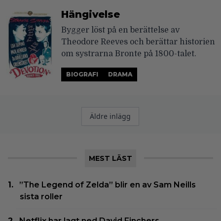
Hängivelse
Bygger löst på en berättelse av
Theodore Reeves och berättar historien
om systrarna Bronte på 1800-talet.
BIOGRAFI
DRAMA
Inläggsnavigering
Äldre inlägg
MEST LÄST
”The Legend of Zelda” blir en av Sam Neills
sista roller
Netflix har lagt ned David Finchers