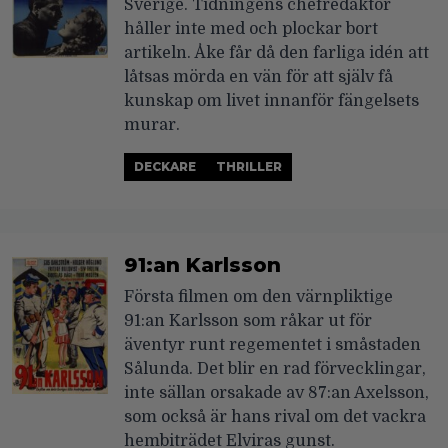
Sverige. Tidningens chefredaktör
håller inte med och plockar bort
artikeln. Åke får då den farliga idén att
låtsas mörda en vän för att själv få
kunskap om livet innanför fängelsets
murar.
DECKARE
THRILLER
91:an Karlsson
Första filmen om den värnpliktige
91:an Karlsson som råkar ut för
äventyr runt regementet i småstaden
Sålunda. Det blir en rad förvecklingar,
inte sällan orsakade av 87:an Axelsson,
som också är hans rival om det vackra
hembiträdet Elviras gunst.