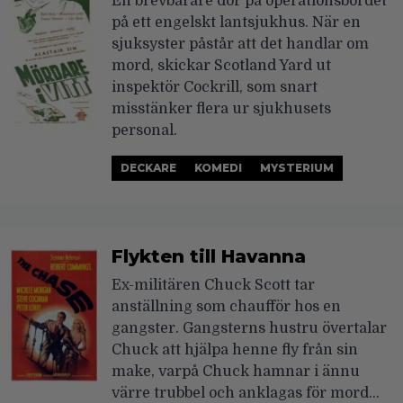
En brevbärare dör på operationsbordet
på ett engelskt lantsjukhus. När en
sjuksyster påstår att det handlar om
mord, skickar Scotland Yard ut
inspektör Cockrill, som snart
misstänker flera ur sjukhusets
personal.
DECKARE
KOMEDI
MYSTERIUM
Flykten till Havanna
Ex-militären Chuck Scott tar
anställning som chaufför hos en
gangster. Gangsterns hustru övertalar
Chuck att hjälpa henne fly från sin
make, varpå Chuck hamnar i ännu
värre trubbel och anklagas för mord…