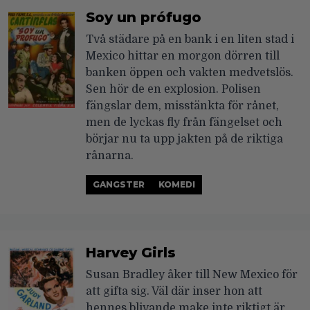
Soy un prófugo
Två städare på en bank i en liten stad i
Mexico hittar en morgon dörren till
banken öppen och vakten medvetslös.
Sen hör de en explosion. Polisen
fängslar dem, misstänkta för rånet,
men de lyckas fly från fängelset och
börjar nu ta upp jakten på de riktiga
rånarna.
GANGSTER
KOMEDI
Harvey Girls
Susan Bradley åker till New Mexico för
att gifta sig. Väl där inser hon att
hennes blivande make inte riktigt är