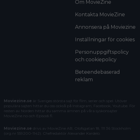
Om MovieZine
Kontakta MovieZine
Annonsera på Moviezine
Inställningar för cookies
Personuppgiftspolicy
och cookiepolicy
Beteendebaserad
reklam
Moviezine.se
är Sveriges största sajt för film, serier och spel. Utöver
populära sajten hittar du oss också på Instagram, Facebook, Youtube. För
resten av Norden hittar du samma ämnen på våra syskonsajter
MovieZine.no
och
Episodi.fi
.
Moviezine.se
drivs av MovieZine AB, Olofsgatan 18, 111 36 Stockholm
(org.nr 559200-1142). Chefredaktör
Alexander Kardelo
.