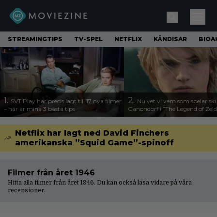
STREAMINGTIPS
TV-SPEL
NETFLIX
KÄNDISAR
BIOA
1.
2.
SVT Play har precis lagt till 17 nya filmer
Nu vet vi vem som spelar sk
– här är mina 3 bästa tips
Ganondorf i ”The Legend of Zel
Netflix har lagt ned David Finchers
amerikanska ”Squid Game”-spinoff
Filmer från året 1946
Hitta alla filmer från året 1946. Du kan också läsa vidare på våra
recensioner
.