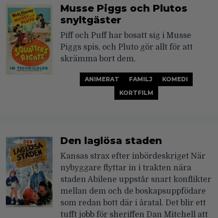
Musse Piggs och Plutos
snyltgäster
Piff och Puff har bosatt sig i Musse
Piggs spis, och Pluto gör allt för att
skrämma bort dem.
ANIMERAT
FAMILJ
KOMEDI
KORTFILM
Den laglösa staden
Kansas strax efter inbördeskriget När
nybyggare flyttar in i trakten nära
staden Abilene uppstår snart konflikter
mellan dem och de boskapsuppfödare
som redan bott där i åratal. Det blir ett
tufft jobb för sheriffen Dan Mitchell att