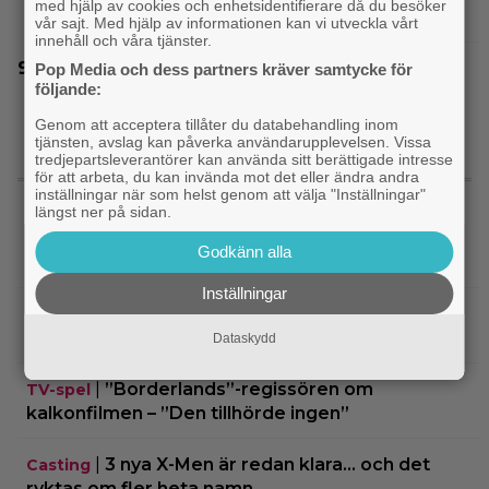
med hjälp av cookies och enhetsidentifierare då du besöker
”The Legend of Zelda”
vår sajt. Med hjälp av informationen kan vi utveckla vårt
innehåll och våra tjänster.
Något är väldigt fel i ”Den hemliga kvinnan” –
Pop Media och dess partners kräver samtycke för
följande:
danska Netflix-thrillern visar upp sig
Genom att acceptera tillåter du databehandling inom
tjänsten, avslag kan påverka användarupplevelsen. Vissa
tredjepartsleverantörer kan använda sitt berättigade intresse
för att arbeta, du kan invända mot det eller ändra andra
SENASTE NYTT
inställningar när som helst genom att välja "Inställningar"
längst ner på sidan.
|
Thrillern med Katherine Heigl sålde bara
Trivia
Godkänn alla
6 biobiljetter – historiens lägsta intäkter
Inställningar
|
Från skaparen av ”Tiger King”:
Dokumentär
HBO-dokumentär om reptilsmuggling hyllas
Dataskydd
|
”Borderlands”-regissören om
TV-spel
kalkonfilmen – ”Den tillhörde ingen”
|
3 nya X-Men är redan klara… och det
Casting
ryktas om fler heta namn