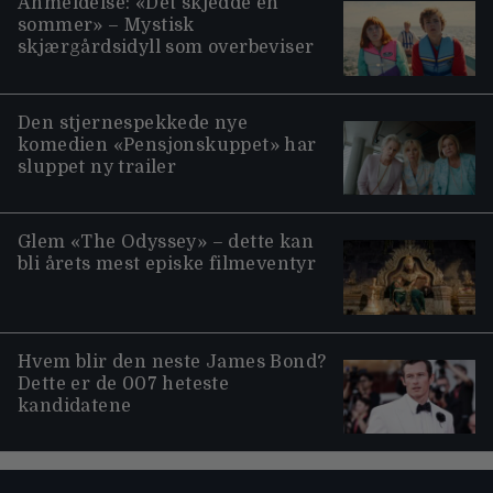
Anmeldelse: «Det skjedde en
sommer» – Mystisk
skjærgårdsidyll som overbeviser
Den stjernespekkede nye
komedien «Pensjonskuppet» har
sluppet ny trailer
Glem «The Odyssey» – dette kan
bli årets mest episke filmeventyr
Hvem blir den neste James Bond?
Dette er de 007 heteste
kandidatene
Moviezine footer navigation