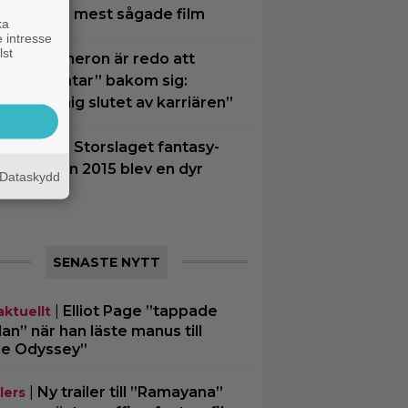
ergqvists mest sågade film
ka
 intresse
lst
ames Cameron är redo att
ämna ”Avatar” bakom sig:
Närmar mig slutet av karriären”
kväll på tv: Storslaget fantasy-
ventyr från 2015 blev en dyr
Dataskydd
lopp
SENASTE NYTT
|
Elliot Page ”tappade
aktuellt
an” när han läste manus till
e Odyssey”
|
Ny trailer till ”Ramayana”
lers