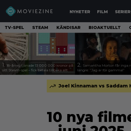
NYHETER
FILM
SERIER
TV-SPEL
STEAM
KÄNDISAR
BIOAKTUELLT
1.
2.
18-åring tjänade 13 000 000 kronor på
Samantha Morton får inga ro
sitt Steam-spel – fick betala tillbaka allt
längre: ”Jag är för gammal”
Joel Kinnaman vs Saddam Hus
10 nya film