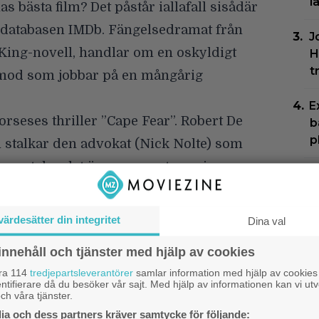
l
nas bästa film? Det påstår iallafall sisådär
mdatabasen IMDb. Fängelsedramat från
J
King-novell, handlar om en oskyldigt
H
t
amod som jobbar på en mångårig
E
orseses thriller ”Cape Fear”. Robert De
b
p
 stalkar den advokat (Nick Nolte) som
– nu talas det även om en tv-serie
T
S
f
er tips på grymt bra filmer att se på
värdesätter din integritet
Dina val
D
innehåll och tjänster med hjälp av cookies
b
åra 114
tredjepartsleverantörer
samlar information med hjälp av cookies
s
1.
ntifierare då du besöker vår sajt. Med hjälp av informationen kan vi utv
ch våra tjänster.
P
a och dess partners kräver samtycke för följande: