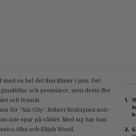
d med en hel del fina filmer i juni. Det
ginaltitlar och premiärer, men desto fler
let och framåt.
1
k
um för ”Sin City”, Robert Rodriguez noir-
b
om inte spar på våldet. Med sig har han
essica Alba och Elijah Wood.
S