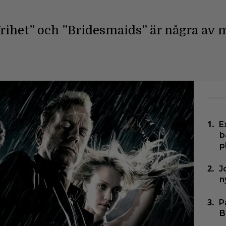
l frihet” och ”Bridesmaids” är några av
E
b
p
J
n
P
B