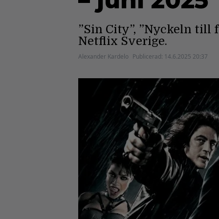
– juni 2025
”Sin City”, ”Nyckeln til
Netflix Sverige.
Alexander Kardelo
Publicerad:
14.6.2025 20:37