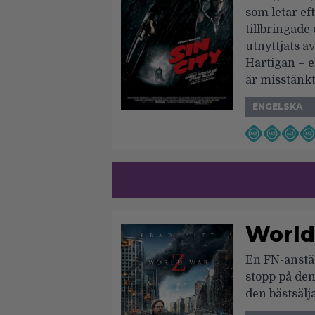
som letar ef
tillbringade
utnyttjats a
Hartigan – e
är misstänkt 
ENGELSKA
World
En FN-anstäl
stopp på de
den bästsäl