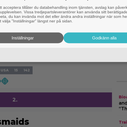
B
n till frihet
 acceptera tillåter du databehandling inom tjänsten, avslag kan påver
pplevelsen. Vissa tredjepartsleverantörer kan använda sitt berättigade
rbeta, du kan invända mot det eller ändra andra inställningar när som he
J
e (Tim Robbins), är en tystlåten ambitiös man
 välja "Inställningar" längst ner på sidan.
l
 i en lysande karriär. Dessvärre är hans
”
ed frun långt i från lyckligt – hon vill skilja sig
Inställningar
Godkänn alla
ett ett förhållande med en annan. När frun och
I
e brutalt skjuts ihjäl åtalas Andy och fälls för
ä
ffet blir två livstider på Shawshank, ett av de
f
lserna i USA.
USA
15
142
Bio
2.
and
”Th
smaids
Trai