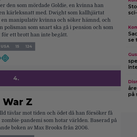
Kom
ter den som mördade Goldie, en kvinna han
Sto
sci-
 en kärleksnatt med. Dwight som kallhjärtat
v en manipulativ kvinna och söker hämnd, och
Kom
n polisman som snart ska gå i pension och som
Sad
för ett brott han inte begått.
se 
USA
15
124
Gus
spe
int
4.
Dis
åre
på 
 War Z
ld tävlar mot tiden och ödet då han försöker få
n zombie-pandemi som hotar världen. Baserad på
jande boken av Max Brooks från 2006.