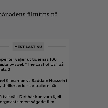
 månadens filmtips på
MEST LÄST NU
xperter väljer ut tidernas 100
ästa tv-spel: ”The Last of Us” på
lats 2
oel Kinnaman vs Saddam Hussein i
y thrillerserie – se trailern här
å tv ikväll: Det här kan vara Kjell
ergqvists mest sågade film