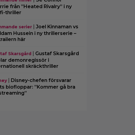
mande filmer
rrie från ”Heated Rivalry” i ny
fi-thriller
|
Joel Kinnaman vs
mande serier
dam Hussein i ny thrillerserie –
trailern här
|
Gustaf Skarsgård
taf Skarsgård
lar demonregissör i
ernationell skräckthriller
|
Disney-chefen försvarar
ney
ts biofloppar: ”Kommer gå bra
streaming”