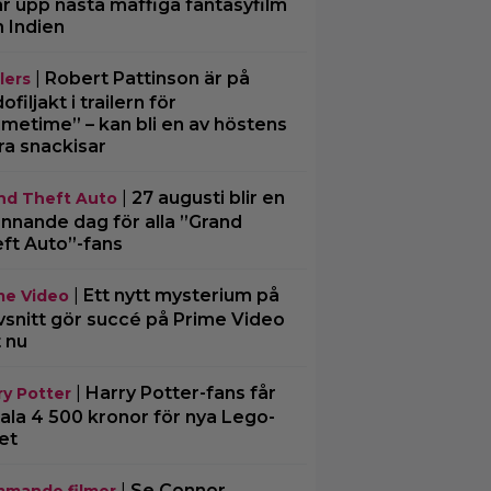
ar upp nästa maffiga fantasyfilm
n Indien
|
Robert Pattinson är på
lers
filjakt i trailern för
imetime” – kan bli en av höstens
ra snackisar
|
27 augusti blir en
nd Theft Auto
nnande dag för alla ”Grand
ft Auto”-fans
|
Ett nytt mysterium på
me Video
vsnitt gör succé på Prime Video
t nu
|
Harry Potter-fans får
ry Potter
ala 4 500 kronor för nya Lego-
et
|
Se Connor