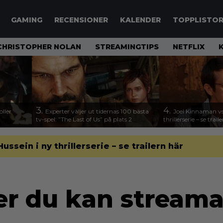
GAMING
RECENSIONER
KALENDER
TOPPLISTO
CHRISTOPHER NOLAN
STREAMINGTIPS
NETFLIX
3.
4.
ller
Experter väljer ut tidernas 100 bästa
Joel Kinnaman vs
tv-spel: ”The Last of Us” på plats 2
thrillerserie – se trail
sein i ny thrillerserie – se trailern här
er du kan streama