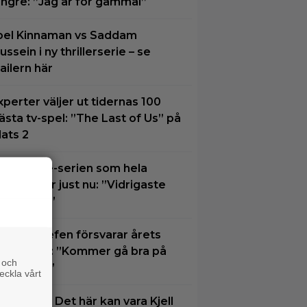
ängre: ”Jag är för gammal”
oel Kinnaman vs Saddam
ussein i ny thrillerserie – se
railern här
xperter väljer ut tidernas 100
ästa tv-spel: ”The Last of Us” på
lats 2
rue crime-serien som hela
verige ser just nu: ”Vidrigaste
allet ever”
isney-chefen försvarar årets
iofloppar: ”Kommer gå bra på
 och
treaming”
eckla vårt
å tv ikväll: Det här kan vara Kjell