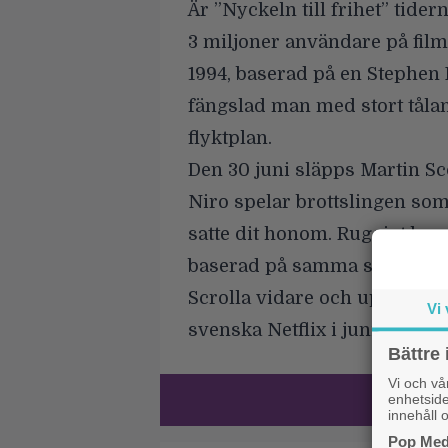
Är ”Nyckeln till frihet” tider
3 miljoner användare på fil
1994, baserad på en Stephen 
fängslad man med stort tål
flyktplan.
Den 30 juni släpps Martin Sc
Niro spelar brottslingen som
satte dit honom. Ruggigt bra 
baserad på samma story.
Scrolla vidare och upptäck fl
Vi 
svenska Netflix i juni.
Bättre 
Vi och v
enhetside
innehåll o
Pop Medi