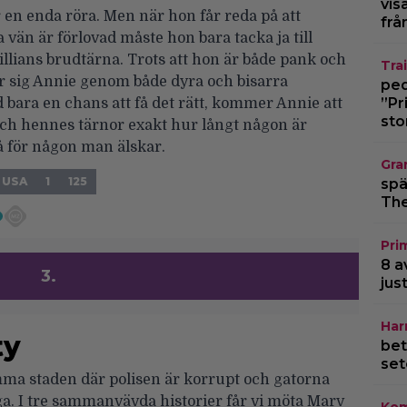
vis
r en enda röra. Men när hon får reda på att
frå
 vän är förlovad måste hon bara tacka ja till
illians brudtärna. Trots att hon är både pank och
Trai
ar sig Annie genom både dyra och bisarra
pedo
”Pr
d bara en chans att få det rätt, kommer Annie att
sto
 och hennes tärnor exakt hur långt någon är
å för någon man älskar.
Gra
USA
1
125
spä
The
Pri
8 a
3.
jus
Har
ty
bet
set
ma staden där polisen är korrupt och gatorna
iga. I tre sammanvävda historier får vi möta Marv