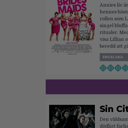
Annies liv ä
hennes bästa
rollen som L
singel bluff
ritualer. Me
visa Lillian
beredd att g
ENGELSKA
Sin Ci
Den våldsam
dödligt farl