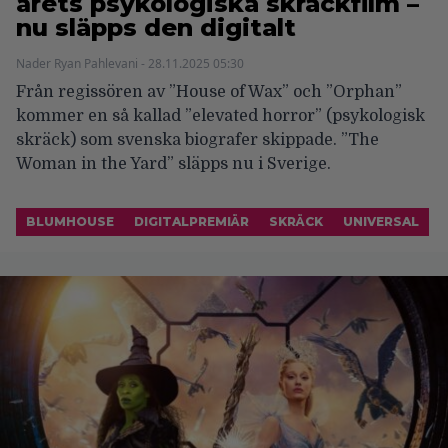
årets psykologiska skräckfilm –
nu släpps den digitalt
Nader Ryan Pahlevani - 28.11.2025 05:30
Från regissören av ”House of Wax” och ”Orphan”
kommer en så kallad ”elevated horror” (psykologisk
skräck) som svenska biografer skippade. ”The
Woman in the Yard” släpps nu i Sverige.
BLUMHOUSE
DIGITALPREMIÄR
SKRÄCK
UNIVERSAL