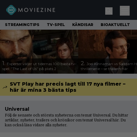
STREAMINGTIPS
TV-SPEL
KÄNDISAR
BIOAKTUELLT
1.
2.
Experter väljer ut tidernas 100 bästa tv-
Joel Kinnaman vs Saddam Hu
spel: ”The Last of Us” på plats 2
thrillerserie – se trailern här
SVT Play har precis lagt till 17 nya filmer –
här är mina 3 bästa tips
Universal
Följ de senaste och största nyheterna om temat Universal. Du hittar
artiklar, nyheter, trailers och krönikor om temat Universal här. Du
kan också läsa vidare
alla nyheter
.