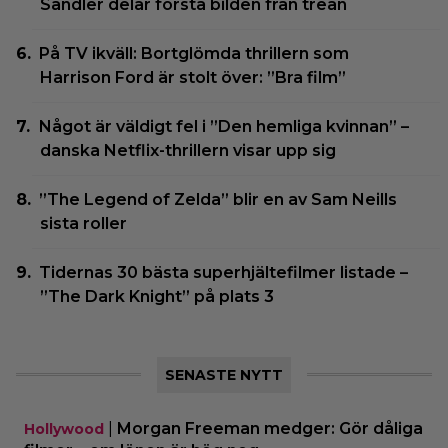
Sandler delar första bilden från trean
På TV ikväll: Bortglömda thrillern som
Harrison Ford är stolt över: ”Bra film”
Något är väldigt fel i ”Den hemliga kvinnan” –
danska Netflix-thrillern visar upp sig
”The Legend of Zelda” blir en av Sam Neills
sista roller
Tidernas 30 bästa superhjältefilmer listade –
”The Dark Knight” på plats 3
SENASTE NYTT
|
Morgan Freeman medger: Gör dåliga
Hollywood