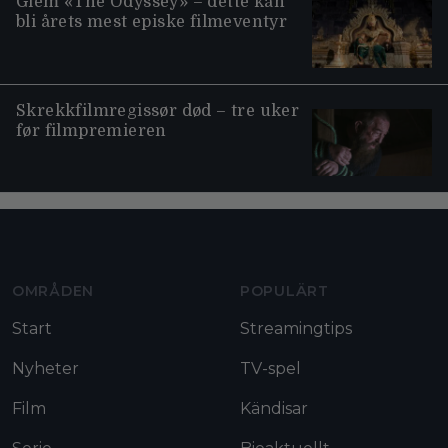
Glem «The Odyssey» – dette kan
bli årets mest episke filmeventyr
Skrekkfilmregissør død – tre uker
før filmpremieren
Moviezine footer navigation
OMRÅDEN
POPULÄRT
Start
Streamingtips
Nyheter
TV-spel
Film
Kändisar