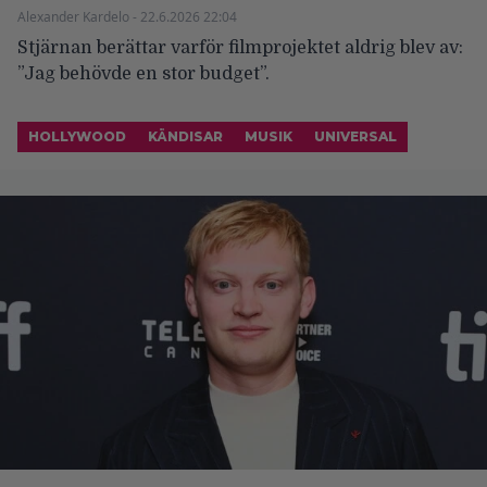
Alexander Kardelo - 22.6.2026 22:04
Stjärnan berättar varför filmprojektet aldrig blev av:
”Jag behövde en stor budget”.
HOLLYWOOD
KÄNDISAR
MUSIK
UNIVERSAL