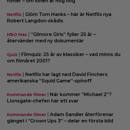
filmer – om lönen är hög nog
|
Glöm Tom Hanks – här är Netflix nya
Netflix
Robert Langdon-skådis
|
”Gilmore Girls” fyller 25 år –
HBO Max
återvänder med ny dokumentär
|
Filmquiz: 25 år av klassiker – vad minns du
Quiz
om filmåret 2001?
|
Netflix har lagt ned David Finchers
Netflix
amerikanska ”Squid Game”-spinoff
|
När kommer ”Michael 2”?
Kommande filmer
Lionsgate-chefen har ett svar
|
Adam Sandler återförenar
Kommande filmer
gänget i ”Grown Ups 3” – delar en första bild