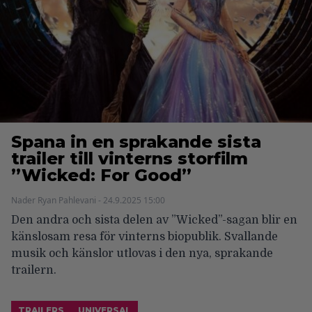
Spana in en sprakande sista
trailer till vinterns storfilm
”Wicked: For Good”
Nader Ryan Pahlevani - 24.9.2025 15:00
Den andra och sista delen av ”Wicked”-sagan blir en
känslosam resa för vinterns biopublik. Svallande
musik och känslor utlovas i den nya, sprakande
trailern.
TRAILERS
UNIVERSAL