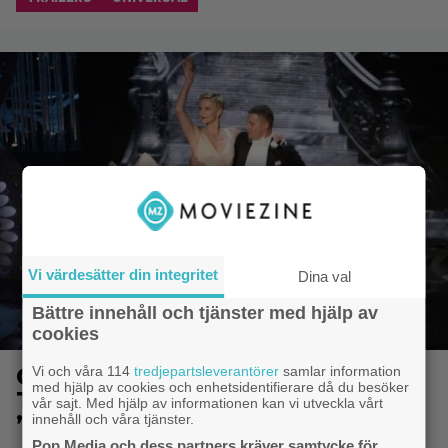
Vi värdesätter din integritet
Dina val
Bättre innehåll och tjänster med hjälp av
cookies
Charlize Theron och Channing
Vi och våra 114
tredjepartsleverantörer
samlar information
med hjälp av cookies och enhetsidentifierare då du besöker
Tatum dansar loss i komedin
vår sajt. Med hjälp av informationen kan vi utveckla vårt
”Dance Parents”
innehåll och våra tjänster.
Pop Media och dess partners kräver samtycke för