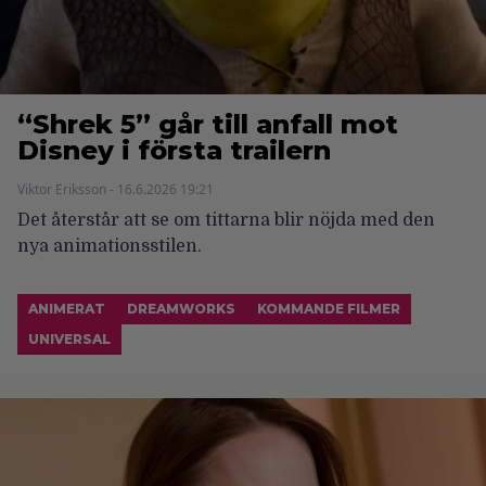
“Shrek 5” går till anfall mot
Disney i första trailern
Viktor Eriksson - 16.6.2026 19:21
Det återstår att se om tittarna blir nöjda med den
nya animationsstilen.
ANIMERAT
DREAMWORKS
KOMMANDE FILMER
UNIVERSAL