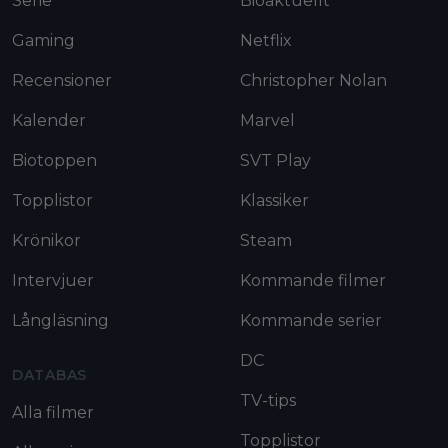
Serie
Bioaktuellt
Gaming
Netflix
Recensioner
Christopher Nolan
Kalender
Marvel
Biotoppen
SVT Play
Topplistor
Klassiker
Krönikor
Steam
Intervjuer
Kommande filmer
Långläsning
Kommande serier
DC
DATABAS
TV-tips
Alla filmer
Topplistor