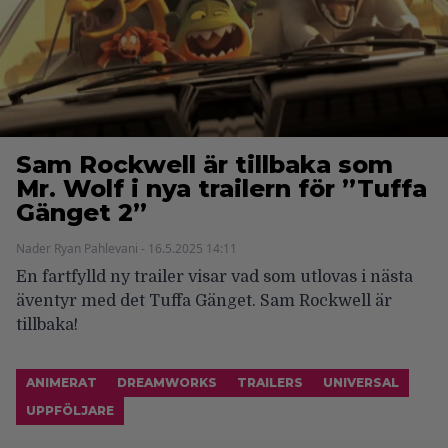
Sam Rockwell är tillbaka som
Mr. Wolf i nya trailern för ”Tuffa
Gänget 2”
Nader Ryan Pahlevani - 16.5.2025 14:11
En fartfylld ny trailer visar vad som utlovas i nästa
äventyr med det Tuffa Gänget. Sam Rockwell är
tillbaka!
ANIMERAT
DREAMWORKS
TRAILERS
UNIVERSAL
UPPFÖLJARE