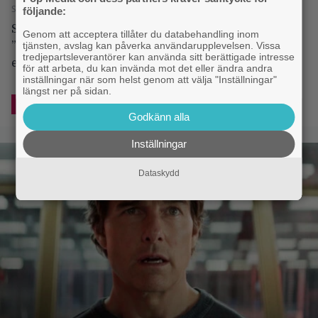
Simone Svensson - 2.8.2025 17:00
följande:
Stjärnduon spelar tillsammans för första gången i
Genom att acceptera tillåter du databehandling inom
tjänsten, avslag kan påverka användarupplevelsen. Vissa
”Dance Parents”. För Channing Tatum blir det en
tredjepartsleverantörer kan använda sitt berättigade intresse
efterlängtad återkomst till dansens värld.
för att arbeta, du kan invända mot det eller ändra andra
inställningar när som helst genom att välja "Inställningar"
längst ner på sidan.
UNIVERSAL
Godkänn alla
Inställningar
Dataskydd