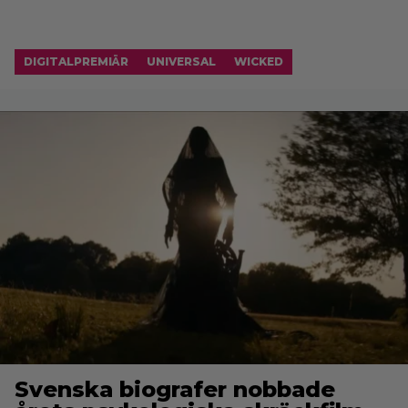
DIGITALPREMIÄR
UNIVERSAL
WICKED
Svenska biografer nobbade