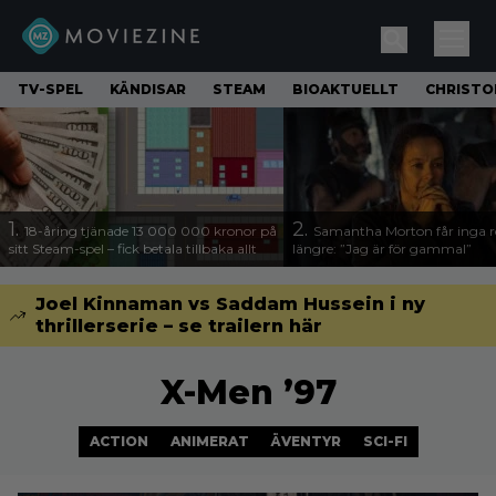
TV-SPEL
KÄNDISAR
STEAM
BIOAKTUELLT
CHRISTO
1.
2.
18-åring tjänade 13 000 000 kronor på
Samantha Morton får inga ro
sitt Steam-spel – fick betala tillbaka allt
längre: ”Jag är för gammal”
Joel Kinnaman vs Saddam Hussein i ny
thrillerserie – se trailern här
X-Men ’97
ACTION
ANIMERAT
ÄVENTYR
SCI-FI