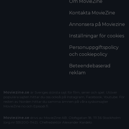
Om MovieZine
Kontakta MovieZine
Annonsera på Moviezine
Inställningar för cookies
Personuppgiftspolicy
och cookiepolicy
Beteendebaserad
reklam
Moviezine.se
är Sveriges största sajt för film, serier och spel. Utöver
populära sajten hittar du oss också på Instagram, Facebook, Youtube. För
resten av Norden hittar du samma ämnen på våra syskonsajter
MovieZine.no
och
Episodi.fi
.
Moviezine.se
drivs av MovieZine AB, Olofsgatan 18, 111 36 Stockholm
(org.nr 559200-1142). Chefredaktör
Alexander Kardelo
.