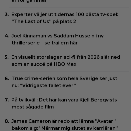
är för gammal”
Experter väljer ut tidernas 100 bästa tv-spel:
”The Last of Us” på plats 2
Joel Kinnaman vs Saddam Hussein i ny
thrillerserie – se trailern här
En visuellt storslagen sci-fi från 2026 slår ned
som en succé på HBO Max
True crime-serien som hela Sverige ser just
nu: ”Vidrigaste fallet ever”
På tv ikväll: Det här kan vara Kjell Bergqvists
mest sågade film
James Cameron är redo att lämna ”Avatar”
bakom sig: ”Närmar mig slutet av karriären”