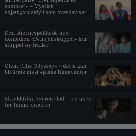
Anmeldelse: «Det skjedde en
sommer» – Mystisk
skjærgårdsidyll som overbeviser
Den stjernespekkede nye
komedien «Pensjonskuppet» har
sluppet ny trailer
Glem «The Odyssey» – dette kan
bli årets mest episke filmeventyr
Skrekkfilmregissør død – tre uker
før filmpremieren
Moviezine footer navigation