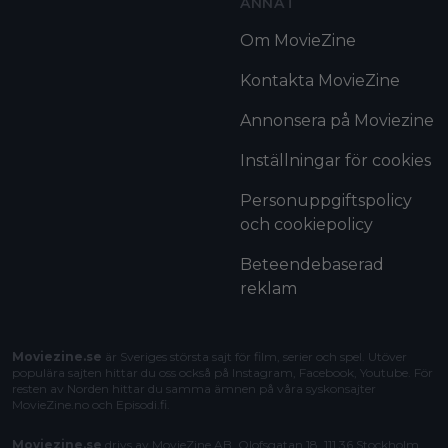
ANNAT
Om MovieZine
Kontakta MovieZine
Annonsera på Moviezine
Inställningar för cookies
Personuppgiftspolicy
och cookiepolicy
Beteendebaserad
reklam
Moviezine.se
är Sveriges största sajt för film, serier och spel. Utöver
populära sajten hittar du oss också på Instagram, Facebook, Youtube. För
resten av Norden hittar du samma ämnen på våra syskonsajter
MovieZine.no
och
Episodi.fi
.
Moviezine.se
drivs av MovieZine AB, Olofsgatan 18, 111 36 Stockholm