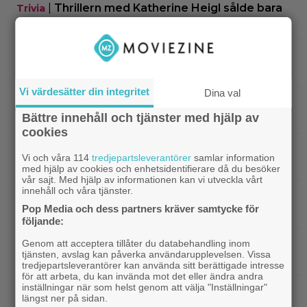
|
Thrillern med Katherine Heigl sålde bara
Trivia
6 biobiljetter – historiens lägsta intäkter
|
Från skaparen av ”Tiger King”:
Dokumentär
HBO-dokumentär om reptilsmuggling hyllas
Vi värdesätter din integritet
Dina val
|
”Borderlands”-regissören om
TV-spel
kalkonfilmen – ”Den tillhörde ingen”
Bättre innehåll och tjänster med hjälp av
cookies
|
3 nya X-Men är redan klara… och det
Casting
Vi och våra 114
tredjepartsleverantörer
samlar information
ryktas om fler heta namn
med hjälp av cookies och enhetsidentifierare då du besöker
vår sajt. Med hjälp av informationen kan vi utveckla vårt
innehåll och våra tjänster.
|
Morgan Freeman medger: Gör dåliga
Hollywood
Pop Media och dess partners kräver samtycke för
filmer – om lönen är hög nog
följande:
|
Glöm Tom Hanks – här är Netflix nya
Genom att acceptera tillåter du databehandling inom
Netflix
tjänsten, avslag kan påverka användarupplevelsen. Vissa
Robert Langdon-skådis
tredjepartsleverantörer kan använda sitt berättigade intresse
för att arbeta, du kan invända mot det eller ändra andra
inställningar när som helst genom att välja "Inställningar"
|
”Gilmore Girls” fyller 25 år –
HBO Max
längst ner på sidan.
återvänder med ny dokumentär