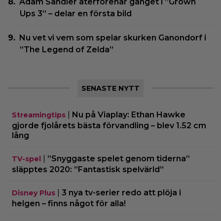
Adam Sandler återförenar gänget i ”Grown
Ups 3” – delar en första bild
Nu vet vi vem som spelar skurken Ganondorf i
”The Legend of Zelda”
SENASTE NYTT
|
Nu på Viaplay: Ethan Hawke
Streamingtips
gjorde fjolårets bästa förvandling – blev 1.52 cm
lång
|
”Snyggaste spelet genom tiderna”
TV-spel
släpptes 2020: ”Fantastisk spelvärld”
|
3 nya tv-serier redo att plöja i
Disney Plus
helgen – finns något för alla!