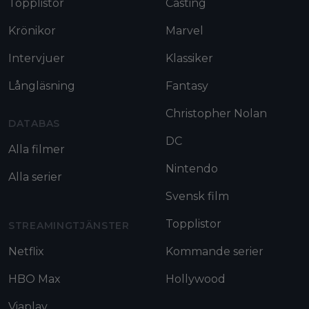
Topplistor
Casting
Krönikor
Marvel
Intervjuer
Klassiker
Långläsning
Fantasy
Christopher Nolan
DATABAS
DC
Alla filmer
Nintendo
Alla serier
Svensk film
Topplistor
STREAMINGTJÄNSTER
Netflix
Kommande serier
HBO Max
Hollywood
Viaplay