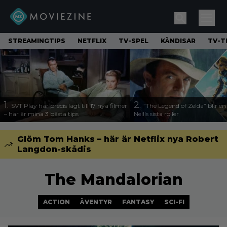
STREAMINGTIPS
NETFLIX
TV-SPEL
KÄNDISAR
TV-T
1.
2.
SVT Play har precis lagt till 17 nya filmer
”The Legend of Zelda” blir e
– här är mina 3 bästa tips
Neills sista roller
Glöm Tom Hanks – här är Netflix nya Robert
Langdon-skådis
The Mandalorian
ACTION
ÄVENTYR
FANTASY
SCI-FI