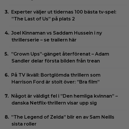
Experter väljer ut tidernas 100 bästa tv-spel:
”The Last of Us” på plats 2
Joel Kinnaman vs Saddam Hussein i ny
thrillerserie – se trailern här
”Grown Ups”-gänget återförenat – Adam
Sandler delar första bilden från trean
På TV ikväll: Bortglömda thrillern som
Harrison Ford är stolt över: ”Bra film”
Något är väldigt fel i ”Den hemliga kvinnan” –
danska Netflix-thrillern visar upp sig
”The Legend of Zelda” blir en av Sam Neills
sista roller