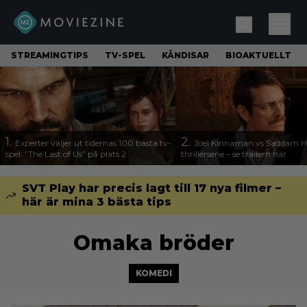
STREAMINGTIPS
TV-SPEL
KÄNDISAR
BIOAKTUELLT
1.
2.
Experter väljer ut tidernas 100 bästa tv-
Joel Kinnaman vs Saddam Hu
spel: ”The Last of Us” på plats 2
thrillerserie – se trailern här
SVT Play har precis lagt till 17 nya filmer –
här är mina 3 bästa tips
Omaka bröder
KOMEDI