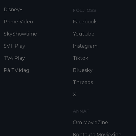
Disney+
FÖLJ OSS
Prime Video
Facebook
SkyShowtime
Youtube
SVT Play
Instagram
TV4 Play
Tiktok
På TV idag
Bluesky
Threads
X
ANNAT
Om MovieZine
Kontakta MovieZine