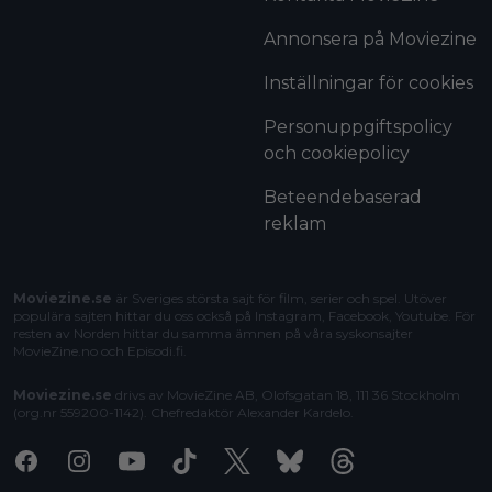
Annonsera på Moviezine
Inställningar för cookies
Personuppgiftspolicy
och cookiepolicy
Beteendebaserad
reklam
Moviezine.se
är Sveriges största sajt för film, serier och spel. Utöver
populära sajten hittar du oss också på Instagram, Facebook, Youtube. För
resten av Norden hittar du samma ämnen på våra syskonsajter
MovieZine.no
och
Episodi.fi
.
Moviezine.se
drivs av MovieZine AB, Olofsgatan 18, 111 36 Stockholm
(org.nr 559200-1142). Chefredaktör
Alexander Kardelo
.
Facebook
Instagram
Youtube
Tiktok
X
Bluesky
Threads