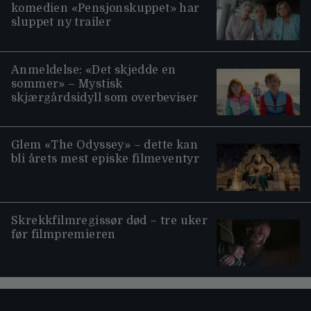
komedien «Pensjonskuppet» har
sluppet ny trailer
Anmeldelse: «Det skjedde en
sommer» – Mystisk
skjærgårdsidyll som overbeviser
Glem «The Odyssey» – dette kan
bli årets mest episke filmeventyr
Skrekkfilmregissør død – tre uker
før filmpremieren
Moviezine footer navigation