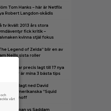
löm Tom Hanks – här är Netflix
ya Robert Langdon-skådis
å tv ikväll: 2013 års stora
ymdäventyr fick kritik –
alvnaken kvinna stjäl fokus
The Legend of Zelda” blir en av
am Neills sista roller
VT Play har precis lagt till 17 nya
ilmer – här är mina 3 bästa tips
etflix har lagt ned David
inchers amerikanska ”Squid
 och
ame”-spinoff
eckla vårt
oel Kinnaman vs Saddam