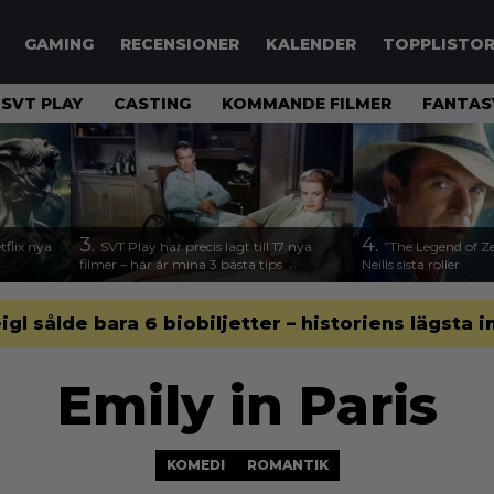
GAMING
RECENSIONER
KALENDER
TOPPLISTO
SVT PLAY
CASTING
KOMMANDE FILMER
FANTAS
3.
4.
flix nya
SVT Play har precis lagt till 17 nya
”The Legend of Ze
filmer – här är mina 3 bästa tips
Neills sista roller
gl sålde bara 6 biobiljetter – historiens lägsta i
Emily in Paris
KOMEDI
ROMANTIK