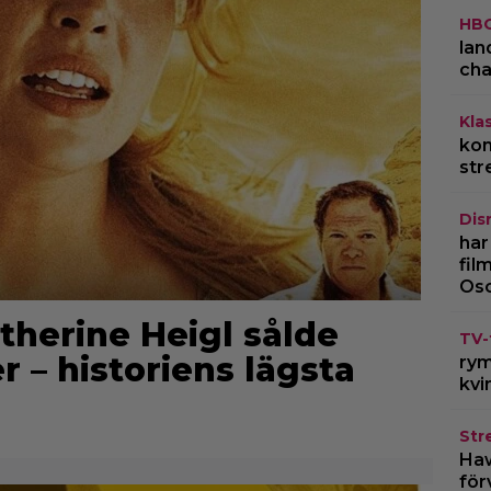
HB
lan
cha
Kla
kom
str
Dis
har
fil
Os
therine Heigl sålde
TV-
er – historiens lägsta
rym
kvi
Str
Haw
för