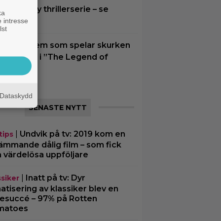
ussein i ny thrillerserie – se
ka
railern här
 intresse
lst
u vet vi vem som spelar skurken
anondorf i ”The Legend of
elda”
Dataskydd
SENASTE NYTT
|
Undvik på tv: 2019 kom en
tips
ämmande dålig film – som fick
a värdelösa uppföljare
|
Inatt på tv: Dyr
ssiker
matisering av klassiker blev en
tesuccé – 97% på Rotten
matoes