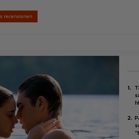
s recensionen
T
s
h
P
s
”