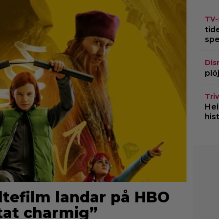
TV-
tid
spe
Dis
plö
Triv
Hei
his
ltefilm landar på HBO
tat charmig”