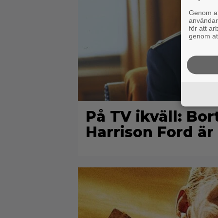
Genom att
användaru
för att a
genom att
På TV ikväll: Bo
Harrison Ford är 