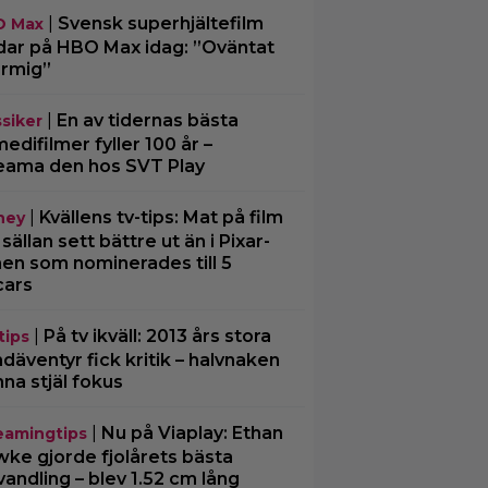
|
Svensk superhjältefilm
O Max
dar på HBO Max idag: ”Oväntat
rmig”
|
En av tidernas bästa
ssiker
edifilmer fyller 100 år –
eama den hos SVT Play
|
Kvällens tv-tips: Mat på film
ney
 sällan sett bättre ut än i Pixar-
men som nominerades till 5
cars
|
På tv ikväll: 2013 års stora
tips
däventyr fick kritik – halvnaken
nna stjäl fokus
|
Nu på Viaplay: Ethan
eamingtips
ke gjorde fjolårets bästa
vandling – blev 1.52 cm lång