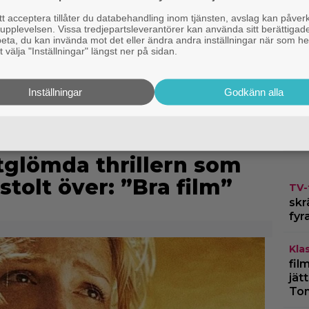
H
 acceptera tillåter du databehandling inom tjänsten, avslag kan påver
t
pplevelsen. Vissa tredjepartsleverantörer kan använda sitt berättigade
rbeta, du kan invända mot det eller ändra andra inställningar när som he
 välja "Inställningar" längst ner på sidan.
N
G
Inställningar
Godkänn alla
Z
rtglömda thrillern som
stolt över: ”Bra film”
TV-
skr
fyr
Kla
fil
jät
To