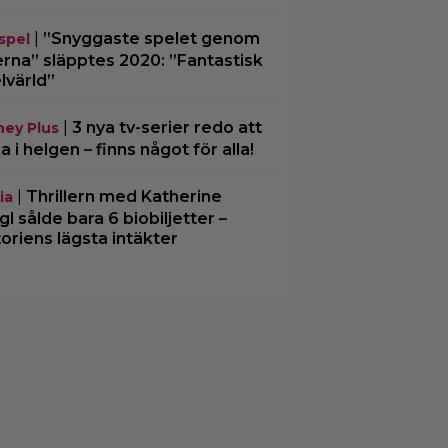
|
”Snyggaste spelet genom
spel
erna” släpptes 2020: ”Fantastisk
lvärld”
|
3 nya tv-serier redo att
ney Plus
ja i helgen – finns något för alla!
|
Thrillern med Katherine
ia
gl sålde bara 6 biobiljetter –
toriens lägsta intäkter