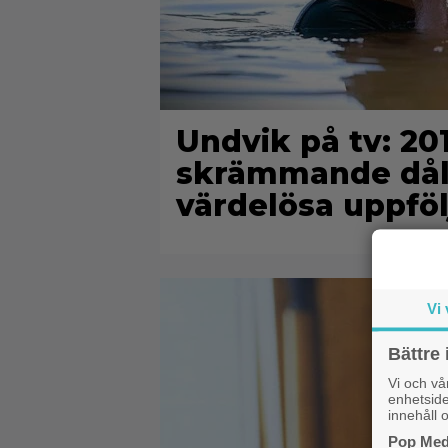
Undvik på tv: 2
skrämmande dålig
värdelösa uppföl
Vi 
Bättre 
Vi och v
enhetside
innehåll o
Pop Medi