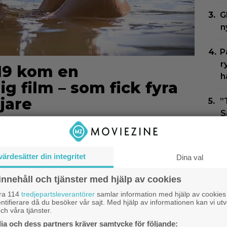
G
n
P
r
019 kom en
h
 film – som fick fyra
jare
”
S
S
f
värdesätter din integritet
Dina val
N
innehåll och tjänster med hjälp av cookies
F
åra 114
tredjepartsleverantörer
samlar information med hjälp av cookies
G
ntifierare då du besöker vår sajt. Med hjälp av informationen kan vi utv
ch våra tjänster.
a och dess partners kräver samtycke för följande:
J