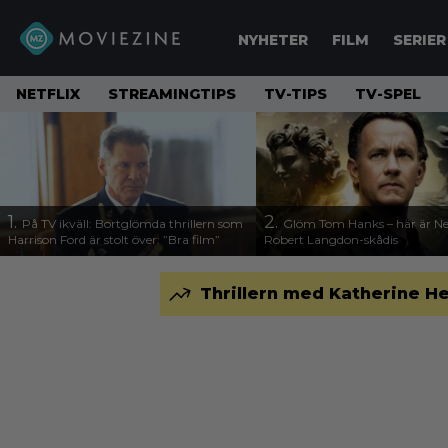
NYHETER
FILM
SERIER
NETFLIX
STREAMINGTIPS
TV-TIPS
TV-SPEL
1.
2.
På TV ikväll: Bortglömda thrillern som
Glöm Tom Hanks – här är Net
Harrison Ford är stolt över: ”Bra film”
Robert Langdon-skådis
Thrillern med Katherine Hei