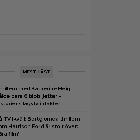
MEST LÄST
hrillern med Katherine Heigl
ålde bara 6 biobiljetter –
istoriens lägsta intäkter
å TV ikväll: Bortglömda thrillern
om Harrison Ford är stolt över:
Bra film”