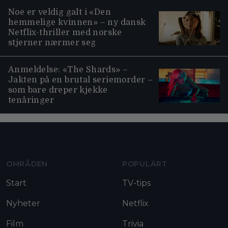
Noe er veldig galt i «Den
hemmelige kvinnen» – ny dansk
Netflix-thriller med norske
stjerner nærmer seg
Anmeldelse: «The Shards» –
Jakten på en brutal seriemorder –
som bare dreper kjekke
tenåringer
Moviezine footer navigation
OMRÅDEN
POPULÄRT
Start
TV-tips
Nyheter
Netflix
Film
Trivia