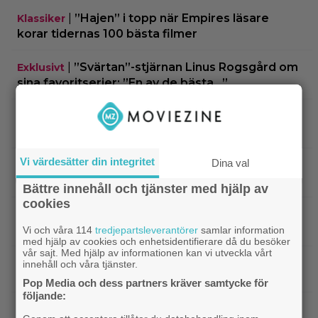
|
”Hajen” i topp när Empires läsare
Klassiker
korar tidernas 100 bästa filmer
|
”Svärtan”-stjärnan Linus Rogsgård om
Exklusivt
sina favoritserier: ”En av de bästa…”
|
Nu på Viaplay: ”Stiliserat våld och
Streamingtips
gapskratt” i oförutsägbar thriller från 2008
Vi värdesätter din integritet
Dina val
|
3 nya filmer på Netflix: Oscarsvinnaren
Netflix
från 2025 klättrar på topplistan
Bättre innehåll och tjänster med hjälp av
cookies
|
Efter 25 Beckfilmer – Anna Asp
Bioaktuellt
hoppas nya filmen blir en snackis
Vi och våra 114
tredjepartsleverantörer
samlar information
med hjälp av cookies och enhetsidentifierare då du besöker
vår sajt. Med hjälp av informationen kan vi utveckla vårt
IKEA hyllas världen över – efter briljant blinkning
innehåll och våra tjänster.
till Alexander Skarsgård
Pop Media och dess partners kräver samtycke för
följande:
|
Bortglömd komedi från 1984 blev
Apple TV