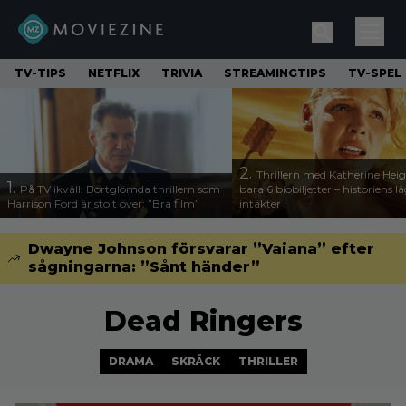
TV-TIPS
NETFLIX
TRIVIA
STREAMINGTIPS
TV-SPEL
2.
Thrillern med Katherine Heigl
1.
På TV ikväll: Bortglömda thrillern som
bara 6 biobiljetter – historiens l
Harrison Ford är stolt över: ”Bra film”
intäkter
Dwayne Johnson försvarar ”Vaiana” efter
sågningarna: ”Sånt händer”
Dead Ringers
DRAMA
SKRÄCK
THRILLER