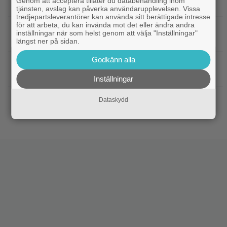
Genom att acceptera tillåter du databehandling inom
Robin Williams favorit: ”Min bästa film”
tjänsten, avslag kan påverka användarupplevelsen. Vissa
tredjepartsleverantörer kan använda sitt berättigade intresse
för att arbeta, du kan invända mot det eller ändra andra
|
Två nya skådisar redo att skapa
HBO Max
inställningar när som helst genom att välja "Inställningar"
drama i ”Heated Rivalry” säsong 2
längst ner på sidan.
Godkänn alla
|
Netflix har stängt in en snubbe i en
Netflix
reklamskylt – PR-tricket som får LA att titta upp
Inställningar
|
Hör Sveriges märkligaste skratt i
Dokumentär
Dataskydd
trailern till ”Bäst i världen”