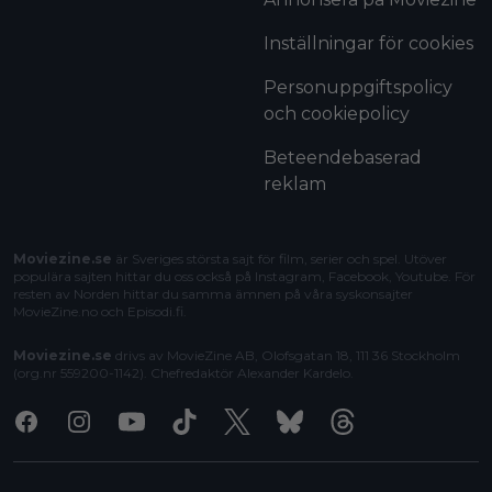
Inställningar för cookies
Personuppgiftspolicy
och cookiepolicy
Beteendebaserad
reklam
Moviezine.se
är Sveriges största sajt för film, serier och spel. Utöver
populära sajten hittar du oss också på Instagram, Facebook, Youtube. För
resten av Norden hittar du samma ämnen på våra syskonsajter
MovieZine.no
och
Episodi.fi
.
Moviezine.se
drivs av MovieZine AB, Olofsgatan 18, 111 36 Stockholm
(org.nr 559200-1142). Chefredaktör
Alexander Kardelo
.
Facebook
Instagram
Youtube
Tiktok
X
Bluesky
Threads