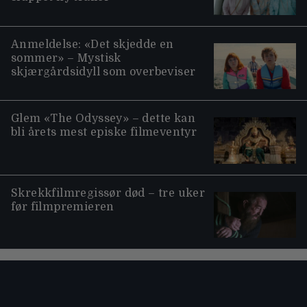
Anmeldelse: «Det skjedde en
sommer» – Mystisk
skjærgårdsidyll som overbeviser
Glem «The Odyssey» – dette kan
bli årets mest episke filmeventyr
Skrekkfilmregissør død – tre uker
før filmpremieren
Moviezine footer navigation