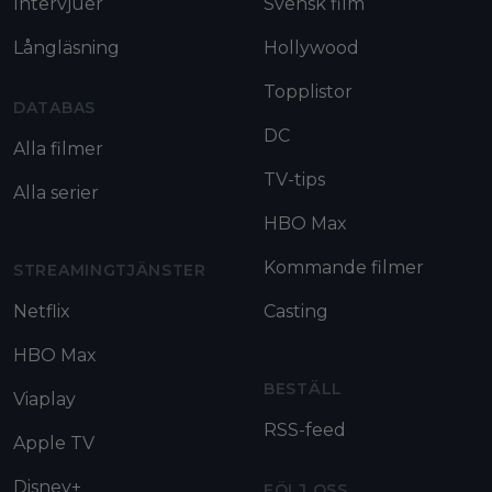
Intervjuer
Svensk film
Långläsning
Hollywood
Topplistor
DATABAS
DC
Alla filmer
TV-tips
Alla serier
HBO Max
Kommande filmer
STREAMINGTJÄNSTER
Netflix
Casting
HBO Max
BESTÄLL
Viaplay
RSS-feed
Apple TV
Disney+
FÖLJ OSS