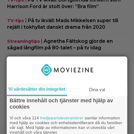
Harrison Ford är stolt över: ”Bra film”
|
På tv ikväll: Mads Mikkelsen super till
TV-tips
rejält i tokhyllat danskt drama från 2020
|
Agnetha Fältskog gjorde en
Streamingtips
sågad långfilm på 80-talet – på tv idag
|
SVT Play har precis lagt till 17 nya
Streamingtips
filmer – här är mina 3 bästa tips
|
På tv ikväll: Har du förträngt Matt
TV-tips
Damons fantasyflopp från 2005?
Vi värdesätter din integritet
Dina val
Bättre innehåll och tjänster med hjälp av
|
”The Legend of Zelda” blir en av Sam
Casting
cookies
Neills sista roller
Vi och våra 114
tredjepartsleverantörer
samlar information
med hjälp av cookies och enhetsidentifierare då du besöker
vår sajt. Med hjälp av informationen kan vi utveckla vårt
innehåll och våra tjänster.