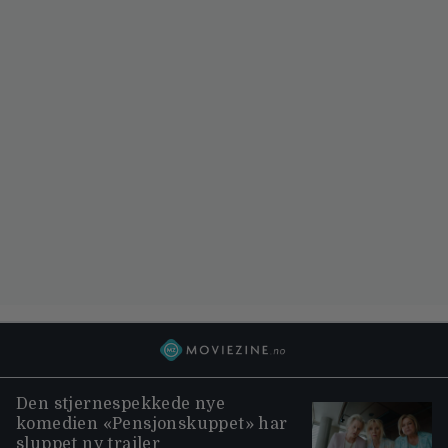
Den stjernespekkede nye
komedien «Pensjonskuppet» har
sluppet ny trailer