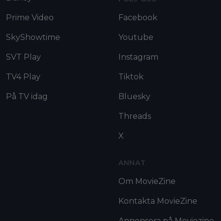
Prime Video
Facebook
SkyShowtime
Youtube
SVT Play
Instagram
TV4 Play
Tiktok
På TV idag
Bluesky
Threads
X
ANNAT
Om MovieZine
Kontakta MovieZine
Annonsera på Moviezine