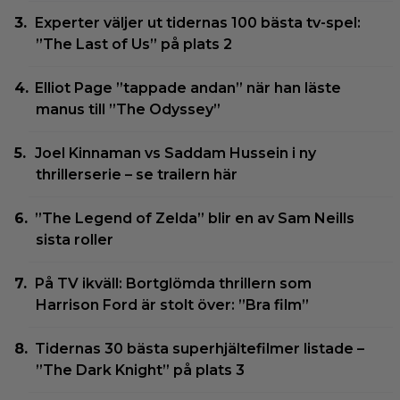
Experter väljer ut tidernas 100 bästa tv-spel:
”The Last of Us” på plats 2
Elliot Page ”tappade andan” när han läste
manus till ”The Odyssey”
Joel Kinnaman vs Saddam Hussein i ny
thrillerserie – se trailern här
”The Legend of Zelda” blir en av Sam Neills
sista roller
På TV ikväll: Bortglömda thrillern som
Harrison Ford är stolt över: ”Bra film”
Tidernas 30 bästa superhjältefilmer listade –
”The Dark Knight” på plats 3