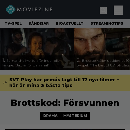
TV-SPEL
KÄNDISAR
BIOAKTUELLT
STREAMINGTIPS
1.
2.
Samantha Morton får inga roller
Experter väljer ut tidernas 1
längre: ”Jag är för gammal”
tv-spel: ”The Last of Us” på plats
SVT Play har precis lagt till 17 nya filmer –
här är mina 3 bästa tips
Brottskod: Försvunnen
DRAMA
MYSTERIUM