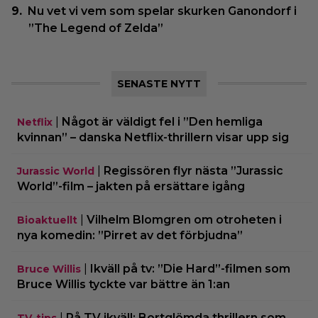
Nu vet vi vem som spelar skurken Ganondorf i
”The Legend of Zelda”
SENASTE NYTT
|
Något är väldigt fel i ”Den hemliga
Netflix
kvinnan” – danska Netflix-thrillern visar upp sig
|
Regissören flyr nästa ”Jurassic
Jurassic World
World”-film – jakten på ersättare igång
|
Vilhelm Blomgren om otroheten i
Bioaktuellt
nya komedin: ”Pirret av det förbjudna”
|
Ikväll på tv: ”Die Hard”-filmen som
Bruce Willis
Bruce Willis tyckte var bättre än 1:an
|
På TV ikväll: Bortglömda thrillern som
TV-tips